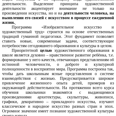
деятельности. Выделение принципа художественной
деятельности акцентирует внимание не только на
произведении искусства, но и на
деятельности человека, на
выявлении его связей с искусством в процессе ежедневной
жизни.
Программа «Изобразительное искусство и
художественный труд» строится на основе отечественных
традиций гуманной педагогики. Этот фундамент позволяет
ставить новые, современные задачи, соответствующие
потребностям сегодняшнего образования и культуры в целом.
Приоритетной
целью
художественного образования в
школе является духовно – нравственное развитие ребёнка, т.е.
формирование у него качеств, отвечающих представлениям об
истинной человечности, о доброте и культурной
полноценности в восприятии мира. Программа построена так,
чтобы дать школьникам ясные представления о системе
взаимодействия с жизнью. Предусматривается широкое
привлечение жизненного опыта детей, примеров из
окружающей действительности. На протяжении всего курса
обучения школьники знакомятся с выдающимися
произведениями архитектуры, скульптуры, живописи,
графики, декоративно – прикладного искусства, изучают
классическое и народное искусство разных стран и эпох.
Огромное значение имеет познание художественной культуры
своего народа.