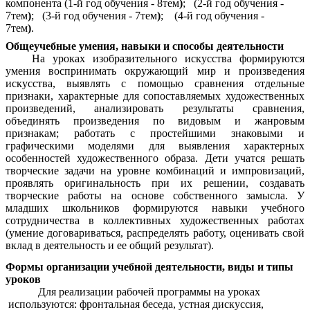
компонента (1-й год обучения - 8тем
)
; (2-й год обучения -
7тем
)
; (3-й год обучения - 7тем
)
; (4-й год обучения -
7тем
)
.
Общеучебные умения, навыки и способы деятельности
На уроках изобразительного искусства формируются
умения воспринимать окружающий мир и произведения
искусства, выявлять с помощью сравнения отдельные
признаки, характерные для сопоставляемых художественных
произведений, анализировать результаты сравнения,
объединять произведения по видовым и жанровым
признакам; работать с простейшими знаковыми и
графическими моделями для выявления характерных
особенностей художественного образа. Дети учатся решать
творческие задачи на уровне комбинаций и импровизаций,
проявлять оригинальность при их решении, создавать
творческие работы на основе собственного замысла. У
младших школьников формируются навыки учебного
сотрудничества в коллективных художественных работах
(умение договариваться, распределять работу, оценивать свой
вклад в деятельность и ее общий результат).
Формы организации учебной деятельности, виды и типы
уроков
Для реализации рабочей программы на уроках
используются: фронтальная беседа, устная дискуссия,