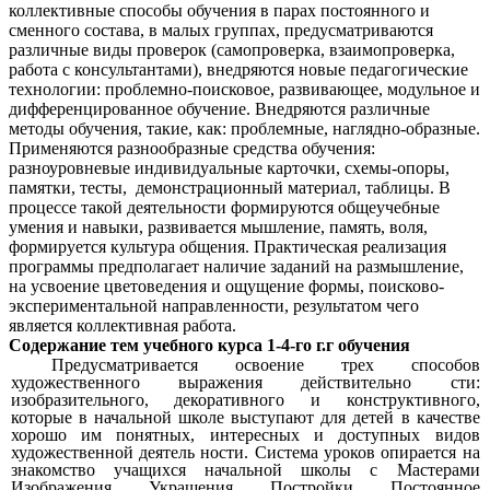
коллективные способы обучения в парах постоянного и
сменного состава, в малых группах, предусматриваются
различные виды проверок (самопроверка, взаимопроверка,
работа с консультантами), внедряются новые педагогические
технологии: проблемно-поисковое, развивающее, модульное и
дифференцированное обучение. Внедряются различные
методы обучения, такие, как: проблемные, наглядно-образные.
Применяются разнообразные средства обучения:
разноуровневые индивидуальные карточки, схемы-опоры,
памятки, тесты, демонстрационный материал, таблицы. В
процессе такой деятельности формируются общеучебные
умения и навыки, развивается мышление, память, воля,
формируется культура общения. Практическая реализация
программы предполагает наличие заданий на размышление,
на усвоение цветоведения и ощущение формы, поисково-
экспериментальной направленности, результатом чего
является коллективная работа.
Содержание тем учебного курса 1-4-го г.г обучения
Предусматривается освоение трех способов
художественного выражения действительно сти:
изобразительного, декоративного и конструктивного,
которые в начальной школе выступают для детей в качестве
хорошо им понятных, интересных и доступных видов
художественной деятель ности. Система уроков опирается на
знакомство учащихся начальной школы с Мастерами
Изображения, Украшения, Постройки. Постоянное