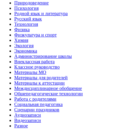
Природоведение
Психология
Родной язык и литература
Русский язык
Технология
Физика
Физкультура и спорт
Химия
Экология
Экономика
Администрирование школы
Внеклассная работа
Классное руководство
Материалы МО
Материалы для родителей
Материалы к аттестации
Междисциплинарное обобщение
Общепедагогические технологии
Работа с родителями
Социальная педагогика
Сценарии праздников
Аудиозаписи
Видеозаписи
Разное