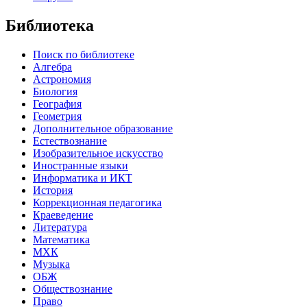
Библиотека
Поиск по библиотеке
Алгебра
Астрономия
Биология
География
Геометрия
Дополнительное образование
Естествознание
Изобразительное искусство
Иностранные языки
Информатика и ИКТ
История
Коррекционная педагогика
Краеведение
Литература
Математика
МХК
Музыка
ОБЖ
Обществознание
Право