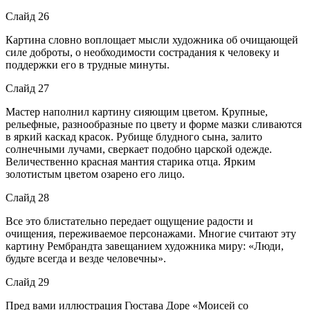
Слайд 26
Картина словно воплощает мысли художника об очищающей
силе доброты, о необходимости сострадания к человеку и
поддержки его в трудные минуты.
Слайд 27
Мастер наполнил картину сияющим цветом. Крупные,
рельефные, разнообразные по цвету и форме мазки сливаются
в яркий каскад красок. Рубище блудного сына, залито
солнечными лучами, сверкает подобно царской одежде.
Величественно красная мантия старика отца. Ярким
золотистым цветом озарено его лицо.
Слайд 28
Все это блистательно передает ощущение радости и
очищения, переживаемое персонажами. Многие считают эту
картину Рембрандта завещанием художника миру: «Люди,
будьте всегда и везде человечны».
Слайд 29
Пред вами иллюстрация Гюстава Доре «Моисей со