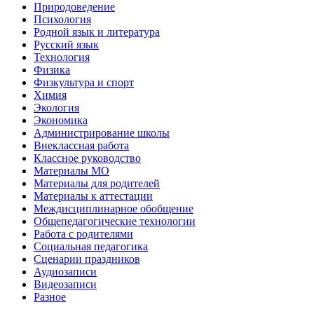
Природоведение
Психология
Родной язык и литература
Русский язык
Технология
Физика
Физкультура и спорт
Химия
Экология
Экономика
Администрирование школы
Внеклассная работа
Классное руководство
Материалы МО
Материалы для родителей
Материалы к аттестации
Междисциплинарное обобщение
Общепедагогические технологии
Работа с родителями
Социальная педагогика
Сценарии праздников
Аудиозаписи
Видеозаписи
Разное