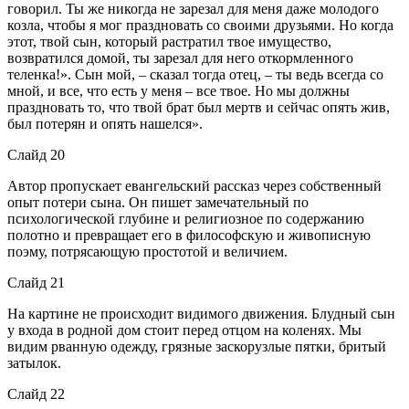
говорил. Ты же никогда не зарезал для меня даже молодого
козла, чтобы я мог праздновать со своими друзьями. Но когда
этот, твой сын, который растратил твое имущество,
возвратился домой, ты зарезал для него откормленного
теленка!». Сын мой, – сказал тогда отец, – ты ведь всегда со
мной, и все, что есть у меня – все твое. Но мы должны
праздновать то, что твой брат был мертв и сейчас опять жив,
был потерян и опять нашелся».
Слайд 20
Автор пропускает евангельский рассказ через собственный
опыт потери сына. Он пишет замечательный по
психологической глубине и религиозное по содержанию
полотно и превращает его в философскую и живописную
поэму, потрясающую простотой и величием.
Слайд 21
На картине не происходит видимого движения. Блудный сын
у входа в родной дом стоит перед отцом на коленях. Мы
видим рванную одежду, грязные заскорузлые пятки, бритый
затылок.
Слайд 22