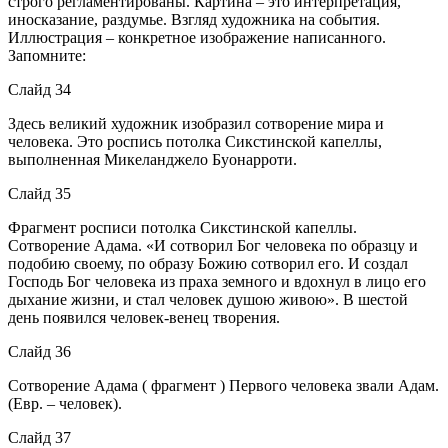
строго регламентированы. Картина – это интерпретация,
иносказание, раздумье. Взгляд художника на события.
Иллюстрация – конкретное изображение написанного.
Запомните:
Слайд 34
Здесь великий художник изобразил сотворение мира и
человека. Это роспись потолка Сикстинской капеллы,
выполненная Микеланджело Буонарроти.
Слайд 35
Фрагмент росписи потолка Сикстинской капеллы.
Сотворение Адама. «И сотворил Бог человека по образцу и
подобию своему, по образу Божию сотворил его. И создал
Господь Бог человека из праха земного и вдохнул в лицо его
дыхание жизни, и стал человек душою живою». В шестой
день появился человек-венец творения.
Слайд 36
Сотворение Адама ( фрагмент ) Первого человека звали Адам.
(Евр. – человек).
Слайд 37