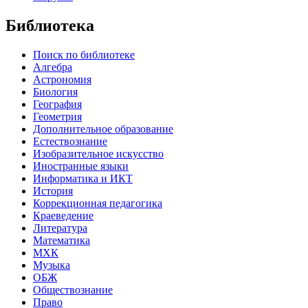
Библиотека
Поиск по библиотеке
Алгебра
Астрономия
Биология
География
Геометрия
Дополнительное образование
Естествознание
Изобразительное искусство
Иностранные языки
Информатика и ИКТ
История
Коррекционная педагогика
Краеведение
Литература
Математика
МХК
Музыка
ОБЖ
Обществознание
Право