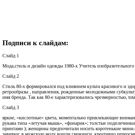
Подписи к слайдам:
Слайд 1
Мода,стиль и дизайн одежды 1980-х Учитель изобразительного 
Слайд 2
Стиль 80-х формировался под влиянием культа красивого и здо
ретрообразы , направления, рожденные молодежными субкуль
имя бренда. Так как 80-е характеризовались чрезмерностью, tot
Слайд 3
яркие, «кислотные» цвета, моментально привлекающие внимани
рукава типа «летучая мышь», «фонарик»; толстые подплечник
принтами ); женщины предпочитали носить коротенькие мини-
завивки; в мужскую моду вошли смокинги, креативно переосм