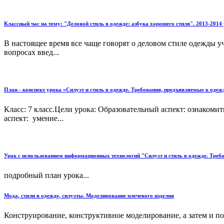
Классный час на тему: "Деловой стиль в одежде: азбука хорошего стиля". 2013-2014
В настоящее время все чаще говорят о деловом стиле одежды
вопросах введ...
План - конспект урока «Силуэт и стиль в одежде. Требования, предъявляемые к одеж
Класс: 7 класс.Цели урока: Образовательный аспект: ознакоми
аспект: умение...
Урок с использованием информационных технологий "Силуэт и стиль в одежде. Требо
подробный план урока...
Мода, стили в одежде, силуэты. Моделирование плечевого изделия
Конструирование, конструктивное моделирование, а затем и по