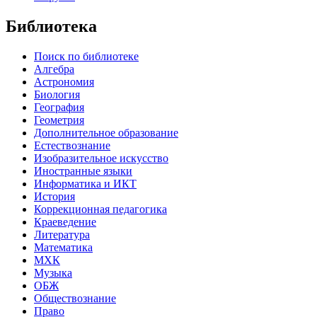
Библиотека
Поиск по библиотеке
Алгебра
Астрономия
Биология
География
Геометрия
Дополнительное образование
Естествознание
Изобразительное искусство
Иностранные языки
Информатика и ИКТ
История
Коррекционная педагогика
Краеведение
Литература
Математика
МХК
Музыка
ОБЖ
Обществознание
Право