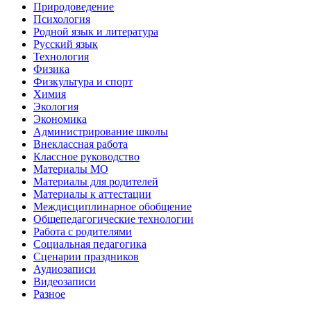
Природоведение
Психология
Родной язык и литература
Русский язык
Технология
Физика
Физкультура и спорт
Химия
Экология
Экономика
Администрирование школы
Внеклассная работа
Классное руководство
Материалы МО
Материалы для родителей
Материалы к аттестации
Междисциплинарное обобщение
Общепедагогические технологии
Работа с родителями
Социальная педагогика
Сценарии праздников
Аудиозаписи
Видеозаписи
Разное