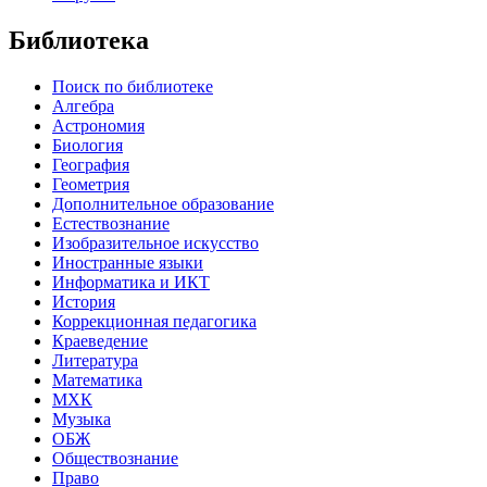
Библиотека
Поиск по библиотеке
Алгебра
Астрономия
Биология
География
Геометрия
Дополнительное образование
Естествознание
Изобразительное искусство
Иностранные языки
Информатика и ИКТ
История
Коррекционная педагогика
Краеведение
Литература
Математика
МХК
Музыка
ОБЖ
Обществознание
Право