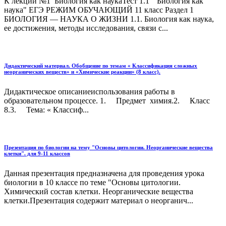
К лекции №1 Биология как наукаТест 1.1 " Биология как
наука" ЕГЭ РЕЖИМ ОБУЧАЮЩИЙ 11 класс Раздел 1
БИОЛОГИЯ — НАУКА О ЖИЗНИ 1.1. Биология как наука,
ее достижения, методы исследования, связи с...
Дидактический материал. Обобщение по темам « Классификация сложных
неорганических веществ» и «Химические реакции» (8 класс).
Дидактическое описаниеиспользования работы в
образовательном процессе. 1. Предмет химия.2. Класс
8.3. Тема: « Классиф...
Презентация по биологии на тему "Основы цитологии. Неорганические вещества
клетки". для 9-11 классов
Данная презентация предназначена для проведения урока
биологии в 10 классе по теме "Основы цитологии.
Химический состав клетки. Неорганические вещества
клетки.Презентация содержит материал о неорганич...