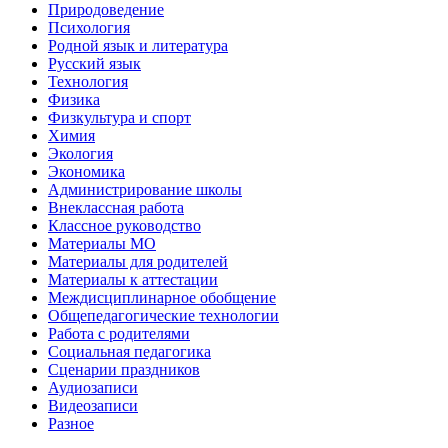
Природоведение
Психология
Родной язык и литература
Русский язык
Технология
Физика
Физкультура и спорт
Химия
Экология
Экономика
Администрирование школы
Внеклассная работа
Классное руководство
Материалы МО
Материалы для родителей
Материалы к аттестации
Междисциплинарное обобщение
Общепедагогические технологии
Работа с родителями
Социальная педагогика
Сценарии праздников
Аудиозаписи
Видеозаписи
Разное