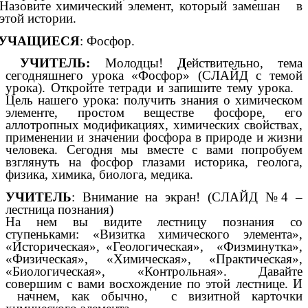
Назовите химический элемент, который замешан в
этой истории.
УЧАЩИЕСЯ
: Фосфор.
УЧИТЕЛЬ:
Молодцы!
Д
ействительно, тема
сегодняшнего урока «Фосфор» (СЛАЙД с темой
урока). Откройте тетради и запишите тему урока.
Цель нашего урока: получить знания о химическом
элементе, простом веществе фосфоре, его
аллотропных модификациях, химических свойствах,
применении и значении фосфора в природе и жизни
человека. Сегодня мы вместе с вами попробуем
взглянуть на фосфор глазами историка, геолога,
физика, химика, биолога, медика.
УЧИТЕЛЬ
: Внимание на экран! (СЛАЙД №4 –
лестница познания)
На нем вы видите лестницу познания со
ступеньками: «Визитка химического элемента»,
«Историческая», «Геологическая», «Физминутка»,
«Физическая», «Химическая», «Практическая»,
«Биологическая», «Контрольная». Давайте
совершим с вами восхождение по этой лестнице. И
начнем, как обычно, с визитной карточки