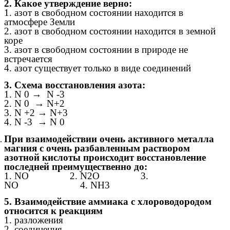
2. Какое утверждение верно:
1. азот в свободном состоянии находится в
атмосфере Земли
2. азот в свободном состоянии находится в земной
коре
3. азот в свободном состоянии в природе не
встречается
4. азот существует только в виде соединений
3. Схема восстановления азота:
1. N 0 → N -3
2. N 0 → N+2
3. N +2 → N+3
4. N -3 → N 0
При взаимодействии очень активного металла
магния с очень разбавленным раствором
азотной кислоты происходит восстановление
последней преимущественно до:
1. NO 2. N2O 3.
NO 4. NH3
5. Взаимодействие аммиака с хлороводородом
относится к реакциям
1. разложения
2. соединения