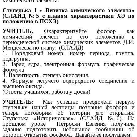
химического элемента.
Ступенька 1 « Визитка химического элемента»
(СЛАЙД №5 с планом характеристики ХЭ по
положению в ПСХЭ)
УЧИТЕЛЬ.
Охарактеризуйте фосфор как
химический элемент по его положению в
периодической системе химических элементов Д.И.
Менделеева по плану. (СЛАЙД)
1. Порядковый номер, номер периода, группа,
подгруппа;
2. Заряд ядра, электронная формула, графическая
формула
3. Валентность, степень окисления.
4. Формула летучего водородного соединения и
высшего оксида.
(Ответы учащихся, работа у доски)
УЧИТЕЛЬ:
Мы успешно преодолели первую
ступеньку нашей лестницы познания фосфора и
теперь поговорим об истории его открытия.
Ступенька «Историческая». (СЛАЙД №6). На
прошлом уроке Петросян Евгения получила
задание подготовить небольшое сообщении об
истории открытия фосфора. Давайте ее послушаем.