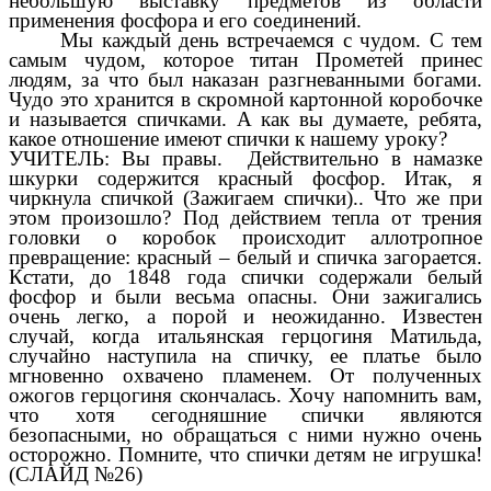
небольшую выставку предметов из области
применения фосфора и его соединений.
Мы каждый день встречаемся с чудом. С тем
самым чудом, которое титан Прометей принес
людям, за что был наказан разгневанными богами.
Чудо это хранится в скромной картонной коробочке
и называется спичками. А как вы думаете, ребята,
какое отношение имеют спички к нашему уроку?
УЧИТЕЛЬ: Вы правы. Действительно в намазке
шкурки содержится красный фосфор. Итак, я
чиркнула спичкой (Зажигаем спички).. Что же при
этом произошло? Под действием тепла от трения
головки о коробок происходит аллотропное
превращение: красный – белый и спичка загорается.
Кстати, до 1848 года спички содержали белый
фосфор и были весьма опасны. Они зажигались
очень легко, а порой и неожиданно. Известен
случай, когда итальянская герцогиня Матильда,
случайно наступила на спичку, ее платье было
мгновенно охвачено пламенем. От полученных
ожогов герцогиня скончалась. Хочу напомнить вам,
что хотя сегодняшние спички являются
безопасными, но обращаться с ними нужно очень
осторожно. Помните, что спички детям не игрушка!
(СЛАЙД №26)