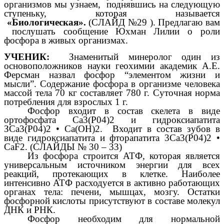
организмов мы узнаем, поднявшись на следующую
ступеньку, которая называется
«Биологическая».
(СЛАЙД №29 ). Предлагаю вам
послушать сообщение Юхман Лилии о роли
фосфора в живых организмах.
УЧЕНИК:
Знаменитый минеролог один из
основоположников науки геохимии академик А.Е.
Ферсман назвал фосфор “элементом жизни и
мысли”. Содержание фосфора в организме человека
массой тела 70 кг составляет 780 г. Суточная норма
потребления для взрослых 1 г.
Фосфор входит в состав скелета в виде
ортофосфата Са3(Р04)2 и гидроксиапатита
ЗСа3(Р04)2 • Са(ОН)2. Входит в состав зубов в
виде гидроксиапатита и фторапатита 3Са3(Р04)2 •
CaF2. (СЛАЙДЫ № 30 – 33)
Из фосфора строится АТФ, которая является
универсальным источником энергии для всех
реакций, протекающих в клетке. Наиболее
интенсивно АТФ расходуется в активно работающих
органах тела: печени, мышцах, мозгу. Остатки
фосфорной кислоты присутствуют в составе молекул
ДНК и РНК.
Фосфор необходим для нормальной