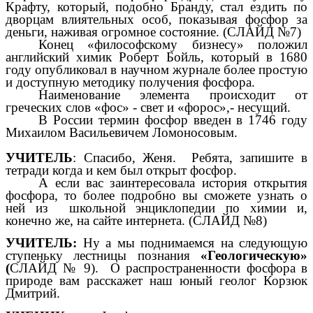
Крафту, который, подобно Бранду, стал ездить по
дворцам влиятельных особ, показывая фосфор за
деньги, наживая огромное состояние. (СЛАЙД №7)
Конец «философскому бизнесу» положил
английский химик Роберт Бойль, который в 1680
году опубликовал в научном журнале более простую
и доступную методику получения фосфора.
Наименование элемента происходит от
греческих слов «фос» - свет и «форос»,- несущий.
В России термин фосфор введен в 1746 году
Михаилом Васильевичем Ломоносовым.
УЧИТЕЛЬ
: Спасибо, Женя. Ребята, запишите в
тетради когда и кем был открыт фосфор.
А если вас заинтересовала история открытия
фосфора, то более подробно вы сможете узнать о
ней из школьной энциклопедии по химии и,
конечно же, на сайте интернета. (СЛАЙД №8)
УЧИТЕЛЬ:
Ну а мы поднимаемся на следующую
ступеньку лестницы познания
«Геологическую»
(
СЛАЙД № 9). О распространенности фосфора в
природе вам расскажет наш юный геолог Корзюк
Дмитрий.