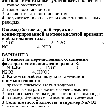
азотная кислота может участвовать в качестве:
1. только окислителя
2. только восстановителя
3. и окислителя, и восстановителя
4. не участвует в окислительно-восстановительных
реакциях
Взаимодействие медной стружки с
концентрированной азотной кислотой приводит
к образованию газа:
1.NO2 2. N2O 3.
NO 4. NH3
ВАРИАНТ 3
1. В каком из перечисленных соединений
фосфора степень окисления равна -3:
1. NH4Br 2. HNO2 3.
N2O3 4. HNO3
2. Каким способом получают аммиак в
промышленности:
1. прямым синтезом азота и водорода
2. термическим разложением солей аммония
3. восстановлением оксидов азота в токе водорода
4. взаимодействием солей аммония с кислотами
3.Соли азотистой кислоты, например NaNO2
1. только восстановители