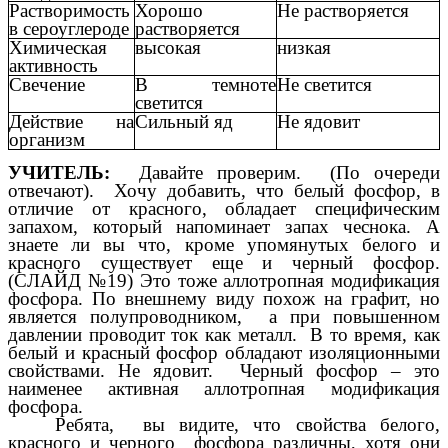
Растворимость
Хорошо
Не растворяется
в сероуглероде
растворяется
Химическая
высокая
низкая
активность
Свечение
В темноте
Не светится
светится
Действие на
Сильный яд
Не ядовит
организм
УЧИТЕЛЬ:
Давайте проверим. (По очереди
отвечают). Хочу добавить, что белый фосфор, в
отличие от красного, обладает специфическим
запахом, который напоминает запах чеснока. А
знаете ли вы что, кроме упомянутых белого и
красного существует еще и черный фосфор.
(СЛАЙД №19) Это тоже аллотропная модификация
фосфора. По внешнему виду похож на графит, но
является полупроводником, а при повышенном
давлении проводит ток как металл. В то время, как
белый и красный фосфор обладают изоляционными
свойствами. Не ядовит. Черный фосфор – это
наименее активная аллотропная модификация
фосфора.
Ребята, вы видите, что свойства белого,
красного и черного фосфора различны, хотя они