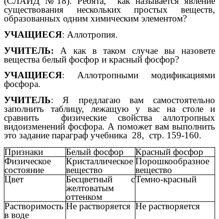
(СЛАЙД №18). Ребята, как называется явление
существования нескольких простых веществ,
образованных одним химическим элементом?
УЧАЩИЕСЯ
: Аллотропия.
УЧИТЕЛЬ:
А как в таком случае вы назовете
вещества белый фосфор и красный фосфор?
УЧАЩИЕСЯ
: Аллотропными модификациями
фосфора.
УЧИТЕЛЬ
: Я предлагаю вам самостоятельно
заполнить таблицу, лежащую у вас на столе и
сравнить физические свойства аллотропных
видоизменений фосфора. А поможет вам выполнить
это задание параграф учебника 28, стр. 159-160.
Признаки
Белый фосфор
Красный фосфор
Физическое
Кристаллическое
Порошкообразное
состояние
вещество
вещество
Цвет
Бесцветный с
Темно-красный
желтоватым
оттенком
Растворимость
Не растворяется
Не растворяется
в воде