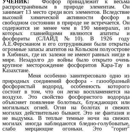
УЧЕНИК:
Фосфор принадлежит к весьма
распространённым в природе элементам. Он
занимает 13 место среди всех элементов. Вследствие
высокой химической активности фосфор в
свободном состоянии в природе не встречается. Он
содержится не менее чем в 190 минералах, из
которых главнейшими являются апатиты и
фосфориты (СЛАЙД №10). В 1926 году
А.Е.Ферсманом и его сотрудниками были открыты
огромные запасы апатитов на Кольском полуострове
в Хибинах, где их залежи не имеют равных нигде в
мире. Незадолго до войны было открыто очень
крупное месторождение фосфоритов Кара-Тау в
Казахстане.
Меня особенно заинтересовало одно из
природных соединений фосфора - газообразный
фосфористый
водород
, особенность которого
состоит в том, что он легко воспламеняется на
воздухе. Это свойство фосфористого водорода
объясняет появление болотных, блуждающих или
могильных огней. Огни на болотах и свежих
могилах действительно бывают. Это не фантазия и
не выдумка. В теплые темные ночи на свежих
могилах иногда наблюдаются бледно-голубоватые,
слабо мерцающие огоньки. Это "горит"