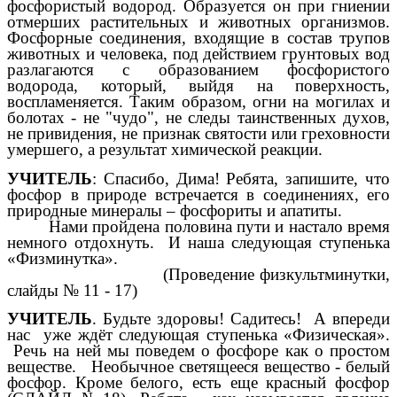
фосфористый водород. Образуется он при гниении
отмерших растительных и животных организмов.
Фосфорные соединения, входящие в состав трупов
животных и человека, под действием грунтовых вод
разлагаются с образованием фосфористого
водорода, который, выйдя на поверхность,
воспламеняется. Таким образом, огни на могилах и
болотах - не "чудо", не следы таинственных духов,
не привидения, не признак святости или греховности
умершего, а результат химической реакции.
УЧИТЕЛЬ
: Спасибо, Дима! Ребята, запишите, что
фосфор в природе встречается в соединениях, его
природные минералы – фосфориты и апатиты.
Нами пройдена половина пути и настало время
немного отдохнуть. И наша следующая ступенька
«Физминутка».
(Проведение физкультминутки,
слайды № 11 - 17)
УЧИТЕЛЬ
. Будьте здоровы! Садитесь! А впереди
нас уже ждёт следующая ступенька «Физическая».
Речь на ней мы поведем о фосфоре как о простом
веществе. Необычное светящееся вещество - белый
фосфор. Кроме белого, есть еще красный фосфор