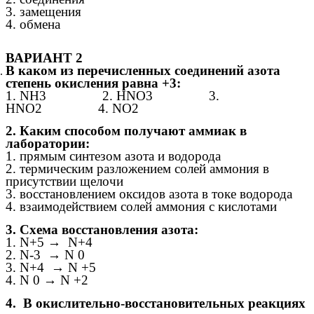
3. замещения
4. обмена
ВАРИАНТ 2
В каком из перечисленных соединений азота
степень окисления равна +3:
1. NH3 2. HNO3 3.
HNO2 4. NO2
2. Каким способом получают аммиак в
лаборатории:
1. прямым синтезом азота и водорода
2. термическим разложением солей аммония в
присутствии щелочи
3. восстановлением оксидов азота в токе водорода
4. взаимодействием солей аммония с кислотами
3. Схема восстановления азота:
1. N+5 → N+4
2. N-3 → N 0
3. N+4 → N +5
4. N 0 → N +2
4. В окислительно-восстановительных реакциях