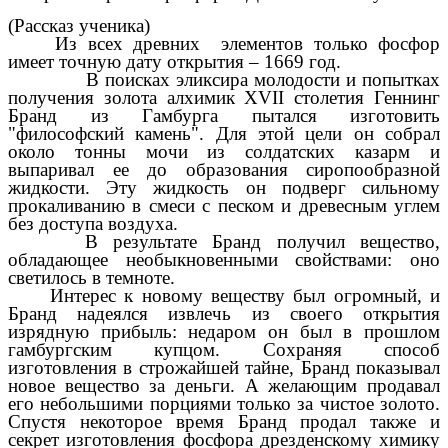
(Рассказ ученика)
Из всех древних элементов только фосфор
имеет точную дату открытия – 1669 год.
В поисках эликсира молодости и попытках
получения
золота
алхимик XVII столетия Геннинг
Бранд из Гамбурга пытался изготовить
"философский камень". Для этой цели он собрал
около тонны мочи из солдатских казарм и
выпаривал ее до образования сиропообразной
жидкости. Эту жидкость он подверг сильному
прокаливанию в смеси с песком и древесным углем
без доступа воздуха.
В результате Бранд получил вещество,
обладающее необыкновенными свойствами: оно
светилось в темноте.
Интерес к новому веществу был огромный, и
Бранд надеялся извлечь из своего открытия
изрядную прибыль: недаром он был в прошлом
гамбургским купцом. Сохраняя способ
изготовления в строжайшей тайне, Бранд показывал
новое вещество за деньги. А желающим продавал
его небольшими порциями только за чистое
золото
.
Спустя некоторое время Бранд продал также и
секрет изготовления фосфора дрезденскому химику