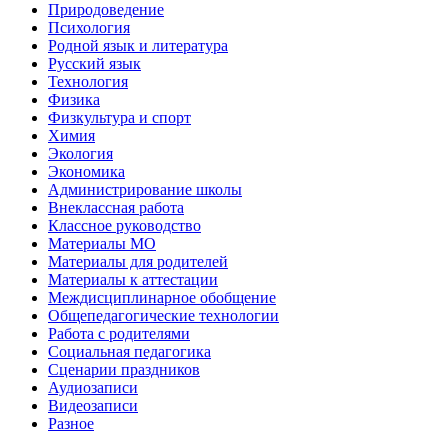
Природоведение
Психология
Родной язык и литература
Русский язык
Технология
Физика
Физкультура и спорт
Химия
Экология
Экономика
Администрирование школы
Внеклассная работа
Классное руководство
Материалы МО
Материалы для родителей
Материалы к аттестации
Междисциплинарное обобщение
Общепедагогические технологии
Работа с родителями
Социальная педагогика
Сценарии праздников
Аудиозаписи
Видеозаписи
Разное