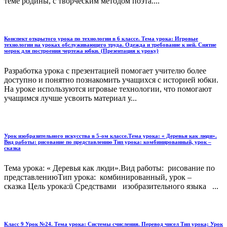
теме родины, с творческим методом поэта....
Конспект открытого урока по технологии в 6 классе. Тема урока: Игровые
технологии на уроках обслуживающего труда. Одежда и требование к ней. Снятие
мерок для построения чертежа юбки. (Презентация к уроку)
Разработка урока с презентацией помогает учителю более
доступно и понятно познакомить учащихся с историей юбки.
На уроке используются игровые технологии, что помогают
учащимся лучше усвоить материал у...
Урок изобразительного искусства в 5-ом классе.Тема урока: « Деревья как люди».
Вид работы: рисование по представлению Тип урока: комбинированный, урок –
сказка
Тема урока: « Деревья как люди».Вид работы: рисование по
представлениюТип урока: комбинированный, урок –
сказка Цель урока:ü Средствами изобразительного языка ...
Класс 9 Урок №24. Тема урока: Системы счисления. Перевод чисел Тип урока; Урок