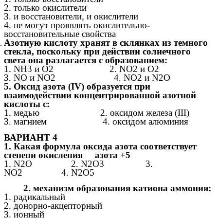
2. только окислители
3. и восстановители, и окислители
4. не могут проявлять окислительно-
восстановительные свойства
Азотную кислоту хранят в склянках из темного
стекла, поскольку при действии солнечного
света она разлагается с образованием:
1. NH3 и O2 2. NO2 и O2
3. NO и NO2 4. NO2 и N2O
5. Оксид азота (IV) образуется при
взаимодействии концентрированной азотной
кислоты с:
1. медью 2. оксидом железа (III)
3. магнием 4. оксидом алюминия
ВАРИАНТ 4
1. Какая формула оксида азота соответствует
степени окисления азота +5
1. N2O 2. N2O3 3.
NO2 4. N2O5
2. механизм образования катиона аммония:
1. радикальный
2. донорно-акцепторный
3. ионный