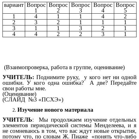
вариант
Вопрос
Вопрос
Вопрос
Вопрос
Вопрос
1
2
3
4
5
1
4
1
1
4
2
2
3
2
1
1
1
3
1
1
3
2
1
4
4
2
2
3
1
(Взаимопроверка, работа в группе, оценивание)
УЧИТЕЛЬ:
Поднимите руку, у кого нет ни одной
ошибки. У кого одна ошибка? А две? Передайте
свои работы мне.
(Оценивание)
(СЛАЙД №3 «ПСХЭ»)
Изучение нового материала
УЧИТЕЛЬ
: Мы продолжаем изучение отдельных
элементов периодической системы Менделеева, и я
не сомневаюсь в том, что вас ждут новые открытия,
потому что, по словам Ж. Пиаже «понять что-либо