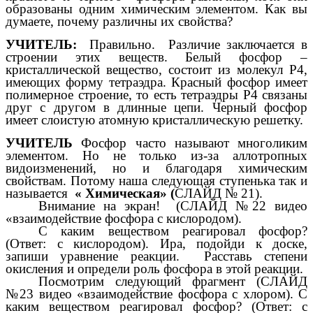
образованы одним химическим элементом. Как вы
думаете, почему различны их свойства?
УЧИТЕЛЬ:
Правильно. Различие заключается в
строении этих веществ. Белый фосфор –
кристаллической вещество, состоит из молекул Р4,
имеющих форму тетраэдра. Красный фосфор имеет
полимерное строение, то есть тетраэдры Р4 связаны
друг с другом в длинные цепи. Черный фосфор
имеет слоистую атомную кристаллическую решетку.
УЧИТЕЛЬ
Фосфор часто называют многоликим
элементом. Но не только из-за аллотропных
видоизменений, но и благодаря химическим
свойствам. Потому наша следующая ступенька так и
называется
« Химическая» (
СЛАЙД № 21).
Внимание на экран! (СЛАЙД №22 видео
«взаимодействие фосфора с кислородом).
С каким веществом реагировал фосфор?
(Ответ: с кислородом). Ира, подойди к доске,
запиши уравнение реакции. Расставь степени
окисления и определи роль фосфора в этой реакции.
Посмотрим следующий фрагмент (СЛАЙД
№23 видео «взаимодействие фосфора с хлором).
С
каким веществом реагировал фосфор? (Ответ: с