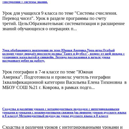
«построения » системы знания.
Урок для учащихся 9 класса по теме "Системы счисления.
Перевод чисел". Урок в разделе программы по счету
третий. Цель:Образовательная: систематизация и расширение
знаний обучающихся о операциях п...
Урок обобщающего повторения по теме Южная Америка.Урок-игра.Особый
колорит уроку придаёт просмотр ролика"Танго и футбол", вопрос от шеф повара с
угощением мамалыгой и синквейн. Легенда рассказанная в начале урока
настраивает ребят на работу.
Урок географии в 7-м классе по теме "Южная
Америка". Подготовила и провела: учитель географии
1квалификационной категории Васильева Елена Тихоновна в
МБОУ СОШ №21 г. Коврова, в рамках подго...
Сходства и различия уроков с метапредметным подходом с интегрированными
уроками и уроками с межпредметными связями (на примере уроков русского языка
в 8 классе) Метапредметный подход на уроке русского языка в 8 классе
Сходства и различия уроков с интегрированными уроками и