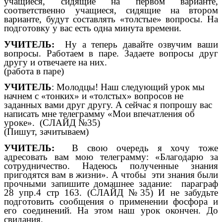
учащиеся, сидящие на первом варианте,
соответственно учащиеся, сидящие на втором
варианте, будут составлять «толстые» вопросы. На
подготовку у вас есть одна минута времени.
УЧИТЕЛЬ:
Ну а теперь давайте озвучим ваши
вопросы. Работаем в паре.
Задаете вопросы друг
другу и отвечаете на них.
(работа в паре)
УЧИТЕЛЬ
: Молодцы! Наш следующий урок мы
начнем с «тонких» и «толстых» вопросов не
заданных вами друг другу. А сейчас я попрошу вас
написать мне телеграмму «Мои впечатления об
уроке». (СЛАЙД №35)
(Пишут, зачитываем)
УЧИТЕЛЬ:
В свою очередь я хочу тоже
адресовать вам мою телеграмму: «Благодарю за
сотрудничество. Надеюсь полученные знания
пригодятся вам в жизни». А чтобы эти знания были
прочными запишите домашнее задание: параграф
28 упр.4 стр 163. (СЛАЙД №35) И не забудьте
подготовить сообщения о применении фосфора и
его соединений. На этом наш урок окончен. До
свидания.