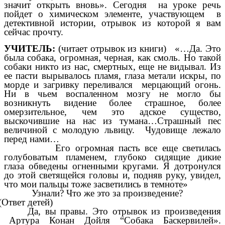
значит открыть вновь». Сегодня на уроке речь
пойдет о химическом элементе, участвующем в
детективной истории, отрывок из которой я вам
сейчас прочту.
УЧИТЕЛЬ:
(читает отрывок из книги)
«…
Да. Это
была собака, огромная, черная, как смоль. Но такой
собаки никто из нас, смертных, еще не видывал. Из
ее пасти вырывалось пламя, глаза метали искры, по
морде и загривку переливался мерцающий огонь.
Ни в чьем воспаленном мозгу не могло бы
возникнуть видение более страшное, более
омерзительное, чем это адское существо,
выскочившие на нас из тумана…Страшный пес
величиной с молодую львицу. Чудовище лежало
перед нами…
Его огромная пасть все еще светилась
голубоватым пламенем, глубоко сидящие дикие
глаза обведены огненными кругами. Я дотронулся
до этой светящейся головы и, подняв руку, увидел,
что мои пальцы тоже засветились в темноте»
Узнали? Что же это за произведение?
(Ответ детей)
Да, вы правы. Это отрывок из произведения
Артура Конан Дойля “Собака Баскервилей».