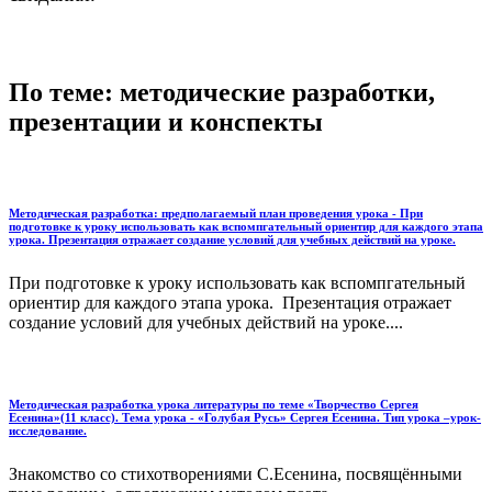
По теме: методические разработки,
презентации и конспекты
Методическая разработка: предполагаемый план проведения урока - При
подготовке к уроку использовать как вспомпгательный ориентир для каждого этапа
урока. Презентация отражает создание условий для учебных действий на уроке.
При подготовке к уроку использовать как вспомпгательный
ориентир для каждого этапа урока. Презентация отражает
создание условий для учебных действий на уроке....
Методическая разработка урока литературы по теме «Творчество Сергея
Есенина»(11 класс). Тема урока - «Голубая Русь» Сергея Есенина. Тип урока –урок-
исследование.
Знакомство со стихотворениями С.Есенина, посвящёнными