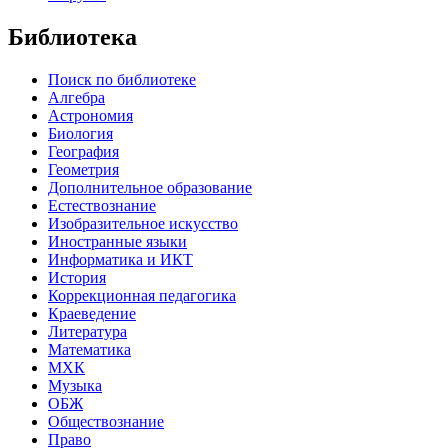
Библиотека
Поиск по библиотеке
Алгебра
Астрономия
Биология
География
Геометрия
Дополнительное образование
Естествознание
Изобразительное искусство
Иностранные языки
Информатика и ИКТ
История
Коррекционная педагогика
Краеведение
Литература
Математика
МХК
Музыка
ОБЖ
Обществознание
Право