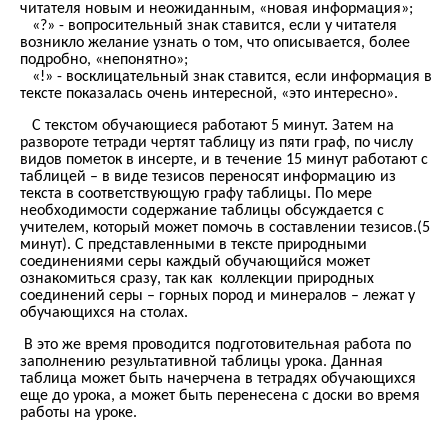
читателя новым и неожиданным, «новая информация»;
«?» - вопросительный знак ставится, если у читателя
возникло желание узнать о том, что описывается, более
подробно, «непонятно»;
«!» - восклицательный знак ставится, если информация в
тексте показалась очень интересной, «это интересно».
С текстом обучающиеся работают 5 минут. Затем на
развороте тетради чертят таблицу из пяти граф, по числу
видов пометок в инсерте, и в течение 15 минут работают с
таблицей – в виде тезисов переносят информацию из
текста в соответствующую графу таблицы. По мере
необходимости содержание таблицы обсуждается с
учителем, который может помочь в составлении тезисов.(5
минут). С представленными в тексте природными
соединениями серы каждый обучающийся может
ознакомиться сразу, так как коллекции природных
соединений серы – горных пород и минералов – лежат у
обучающихся на столах.
В это же время проводится подготовительная работа по
заполнению результативной таблицы урока. Данная
таблица может быть начерчена в тетрадях обучающихся
еще до урока, а может быть перенесена с доски во время
работы на уроке.