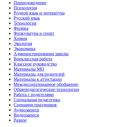
Природоведение
Психология
Родной язык и литература
Русский язык
Технология
Физика
Физкультура и спорт
Химия
Экология
Экономика
Администрирование школы
Внеклассная работа
Классное руководство
Материалы МО
Материалы для родителей
Материалы к аттестации
Междисциплинарное обобщение
Общепедагогические технологии
Работа с родителями
Социальная педагогика
Сценарии праздников
Аудиозаписи
Видеозаписи
Разное