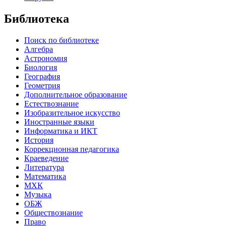
Библиотека
Поиск по библиотеке
Алгебра
Астрономия
Биология
География
Геометрия
Дополнительное образование
Естествознание
Изобразительное искусство
Иностранные языки
Информатика и ИКТ
История
Коррекционная педагогика
Краеведение
Литература
Математика
МХК
Музыка
ОБЖ
Обществознание
Право