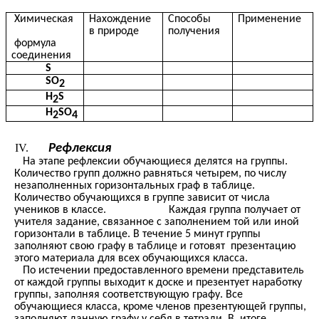
Химическая
Нахождение
Способы
Применение
в природе
получения
формула
соединения
S
SO
2
H
S
2
H
SO
2
4
Рефлексия
На этапе рефлексии обучающиеся делятся на группы.
Количество групп должно равняться четырем, по числу
незаполненных горизонтальных граф в таблице.
Количество обучающихся в группе зависит от числа
учеников в классе. Каждая группа получает от
учителя задание, связанное с заполнением той или иной
горизонтали в таблице. В течение 5 минут группы
заполняют свою графу в таблице и готовят презентацию
этого материала для всех обучающихся класса.
По истечении предоставленного времени представитель
от каждой группы выходит к доске и презентует наработку
группы, заполняя соответствующую графу. Все
обучающиеся класса, кроме членов презентующей группы,
заполняют данную графу у себя в тетради. В итоге