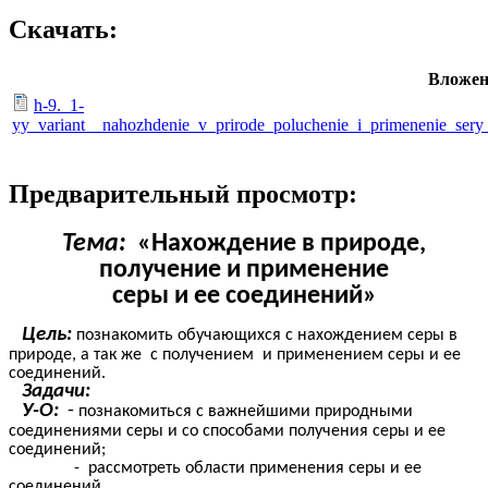
Скачать:
Вложен
h-9._1-
yy_variant__nahozhdenie_v_prirode_poluchenie_i_primenenie_sery
Предварительный просмотр:
Тема:
«Нахождение в природе,
получение и применение
серы и ее соединений»
Цель:
познакомить обучающихся с нахождением серы в
природе, а так же с получением и применением серы и ее
соединений.
Задачи:
У-О:
-
познакомиться с важнейшими природными
соединениями серы и со способами получения серы и ее
соединений;
- рассмотреть области применения серы и ее
соединений.