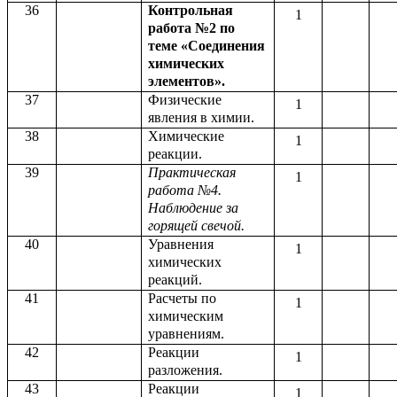
36
Контрольная
1
работа №2 по
теме «Соединения
химических
элементов».
37
Физические
1
явления в химии.
38
Химические
1
реакции.
39
Практическая
1
работа №4.
Наблюдение за
горящей свечой.
40
Уравнения
1
химических
реакций.
41
Расчеты по
1
химическим
уравнениям.
42
Реакции
1
разложения.
43
Реакции
1