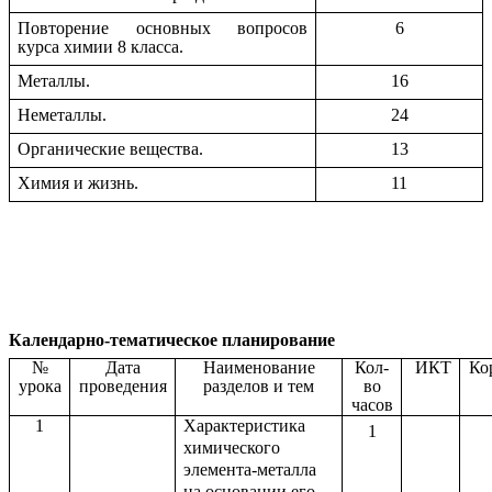
Повторение основных вопросов
6
курса химии 8 класса.
Металлы.
16
Неметаллы.
24
Органические вещества.
13
Химия и жизнь.
11
Календарно-тематическое планирование
№
Дата
Наименование
Кол-
ИКТ
Ко
урока
проведения
разделов и тем
во
часов
1
Характеристика
1
химического
элемента-металла
на основании его