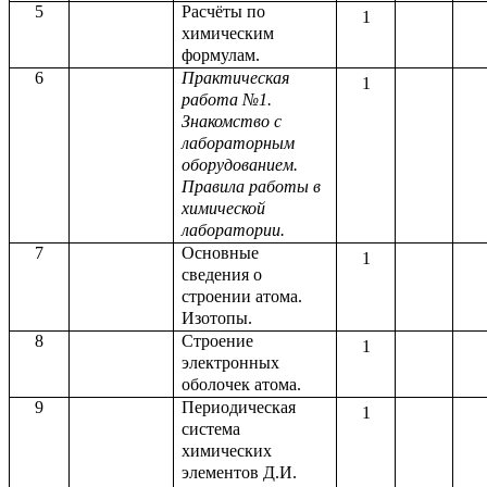
5
Расчёты по
1
химическим
формулам.
6
Практическая
1
работа №1.
Знакомство с
лабораторным
оборудованием.
Правила работы в
химической
лаборатории.
7
Основные
1
сведения о
строении атома.
Изотопы.
8
Строение
1
электронных
оболочек атома.
9
Периодическая
1
система
химических
элементов Д.И.