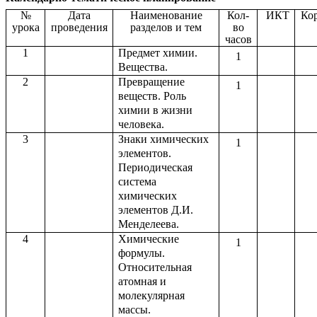
№
Дата
Наименование
Кол-
ИКТ
Ко
урока
проведения
разделов и тем
во
часов
1
Предмет химии.
1
Вещества.
2
Превращение
1
веществ. Роль
химии в жизни
человека.
3
Знаки химических
1
элементов.
Периодическая
система
химических
элементов Д.И.
Менделеева.
4
Химические
1
формулы.
Относительная
атомная и
молекулярная
массы.