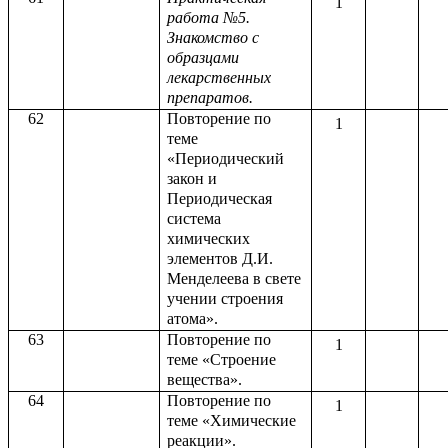
1
работа №5.
Знакомство с
образцами
лекарственных
препаратов.
62
Повторение по
1
теме
«Периодический
закон и
Периодическая
система
химических
элементов Д.И.
Менделеева в свете
учении строения
атома».
63
Повторение по
1
теме «Строение
вещества».
64
Повторение по
1
теме «Химические
реакции».