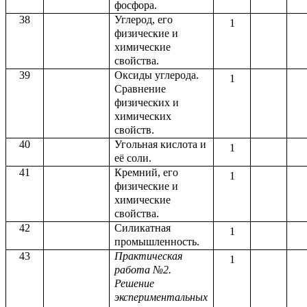
фосфора.
38
Углерод, его
1
физические и
химические
свойства.
39
Оксиды углерода.
1
Сравнение
физических и
химических
свойств.
40
Угольная кислота и
1
её соли.
41
Кремний, его
1
физические и
химические
свойства.
42
Силикатная
1
промышленность.
43
Практическая
1
работа №2.
Решение
экспериментальных