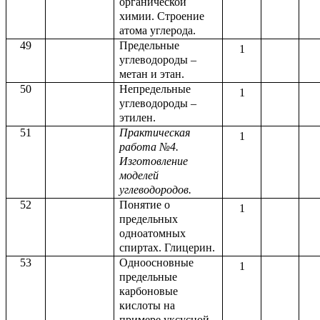
органической
химии. Строение
атома углерода.
49
Предельные
1
углеводороды –
метан и этан.
50
Непредельные
1
углеводороды –
этилен.
51
Практическая
1
работа №4.
Изготовление
моделей
углеводородов.
52
Понятие о
1
предельных
одноатомных
спиртах. Глицерин.
53
Одноосновные
1
предельные
карбоновые
кислоты на
примере уксусной