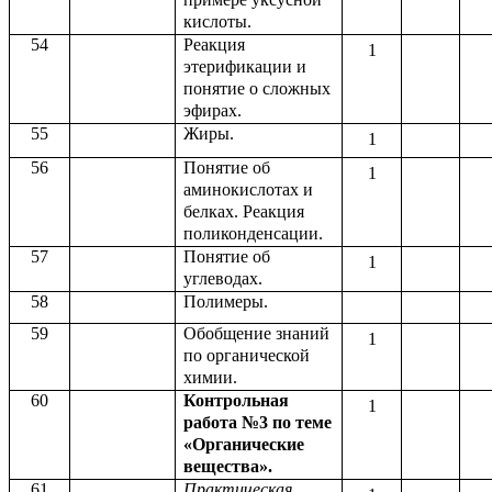
кислоты.
54
Реакция
1
этерификации и
понятие о сложных
эфирах.
55
Жиры.
1
56
Понятие об
1
аминокислотах и
белках. Реакция
поликонденсации.
57
Понятие об
1
углеводах.
58
Полимеры.
59
Обобщение знаний
1
по органической
химии.
60
Контрольная
1
работа №3 по теме
«Органические
вещества».
61
Практическая