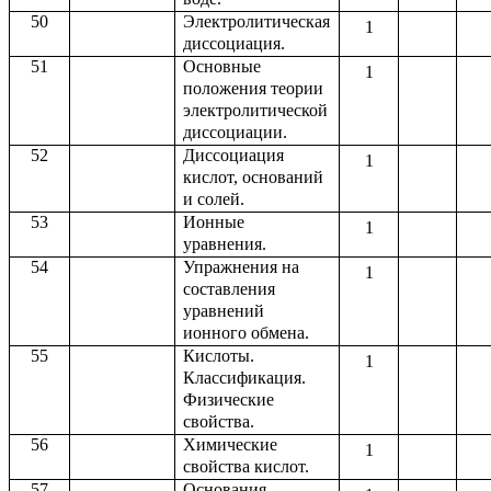
50
Электролитическая
1
диссоциация.
51
Основные
1
положения теории
электролитической
диссоциации.
52
Диссоциация
1
кислот, оснований
и солей.
53
Ионные
1
уравнения.
54
Упражнения на
1
составления
уравнений
ионного обмена.
55
Кислоты.
1
Классификация.
Физические
свойства.
56
Химические
1
свойства кислот.
57
Основания.