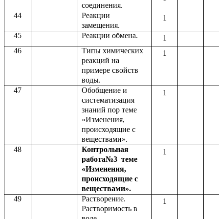
соединения.
44
Реакции
1
замещения.
45
Реакции обмена.
1
46
Типы химических
1
реакций на
примере свойств
воды.
47
Обобщение и
1
систематизация
знаний пор теме
«Изменения,
происходящие с
веществами».
48
Контрольная
1
работа№3 теме
«Изменения,
происходящие с
веществами».
49
Растворение.
1
Растворимость в
воде.