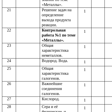
«Металлы».
21
Решение задач на
1
определение
выхода продукта
реакции.
22
Контрольная
1
работа №1 по теме
«Металлы».
23
Общая
1
характеристика
неметаллов.
24
Водород. Вода.
1
25
Общая
1
характеристика
галогенов.
26
Важнейшие
1
соединения
галогенов.
27
Кислород.
1
28
Сера и её
1
физические и