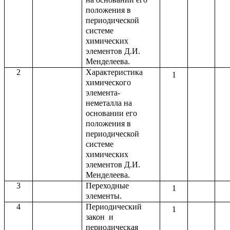
положения в
периодической
системе
химических
элементов Д.И.
Менделеева.
2
Характеристика
1
химического
элемента-
неметалла на
основании его
положения в
периодической
системе
химических
элементов Д.И.
Менделеева.
3
Переходные
1
элементы.
4
Периодический
1
закон и
периодическая