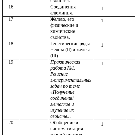
свойства.
16
Соединения
1
алюминия.
17
Железо, его
1
физические и
химические
свойства.
18
Генетические ряды
1
железа (II) и железа
(III).
19
Практическая
1
работа №1.
Решение
экспериментальных
задач по теме
«Получение
соединений
металлов и
изучение их
свойств».
20
Обобщение и
1
систематизация
знаний по теме