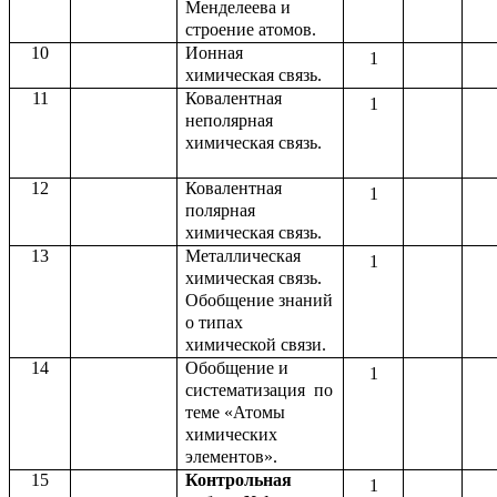
Менделеева и
строение атомов.
10
Ионная
1
химическая связь.
11
Ковалентная
1
неполярная
химическая связь.
12
Ковалентная
1
полярная
химическая связь.
13
Металлическая
1
химическая связь.
Обобщение знаний
о типах
химической связи.
14
Обобщение и
1
систематизация по
теме «Атомы
химических
элементов».
15
Контрольная
1