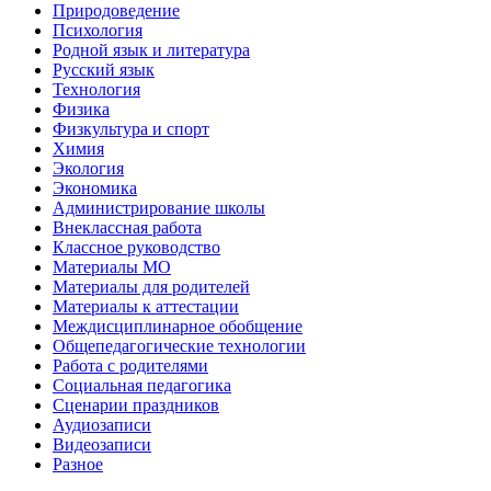
Природоведение
Психология
Родной язык и литература
Русский язык
Технология
Физика
Физкультура и спорт
Химия
Экология
Экономика
Администрирование школы
Внеклассная работа
Классное руководство
Материалы МО
Материалы для родителей
Материалы к аттестации
Междисциплинарное обобщение
Общепедагогические технологии
Работа с родителями
Социальная педагогика
Сценарии праздников
Аудиозаписи
Видеозаписи
Разное