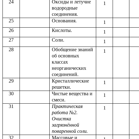
24
Оксиды и летучие
1
водородные
соединения.
25
Основания.
1
26
Кислоты.
1
27
Соли.
1
28
Обобщение знаний
1
об основных
классах
неорганических
соединений.
29
Кристаллические
1
решетки.
30
Чистые вещества и
1
смеси.
31
Практическая
1
работа №2.
Очистка
загрязнённой
поваренной соли.
32
Массовые и