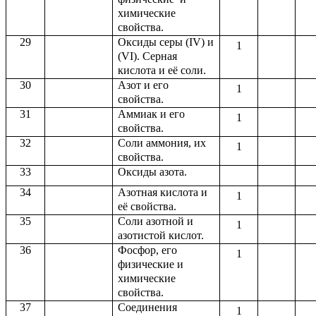
химические
свойства.
29
Оксиды серы (IV) и
1
(VI). Серная
кислота и её соли.
30
Азот и его
1
свойства.
31
Аммиак и его
1
свойства.
32
Соли аммония, их
1
свойства.
33
Оксиды азота.
34
Азотная кислота и
1
её свойства.
35
Соли азотной и
1
азотистой кислот.
36
Фосфор, его
1
физические и
химические
свойства.
37
Соединения
1