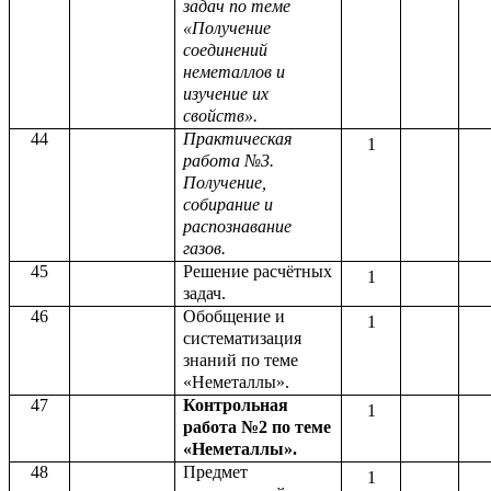
задач по теме
«Получение
соединений
неметаллов и
изучение их
свойств».
44
Практическая
1
работа №3.
Получение,
собирание и
распознавание
газов.
45
Решение расчётных
1
задач.
46
Обобщение и
1
систематизация
знаний по теме
«Неметаллы».
47
Контрольная
1
работа №2 по теме
«Неметаллы».
48
Предмет
1