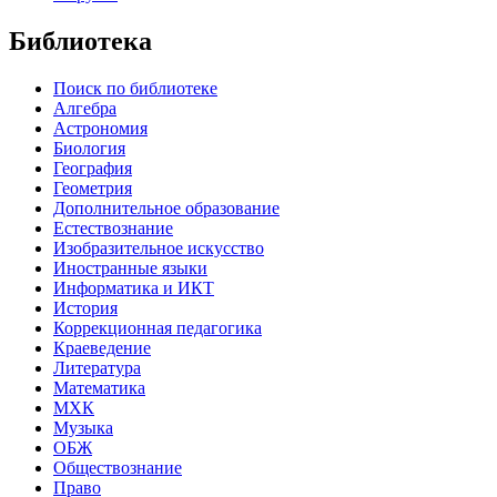
Библиотека
Поиск по библиотеке
Алгебра
Астрономия
Биология
География
Геометрия
Дополнительное образование
Естествознание
Изобразительное искусство
Иностранные языки
Информатика и ИКТ
История
Коррекционная педагогика
Краеведение
Литература
Математика
МХК
Музыка
ОБЖ
Обществознание
Право