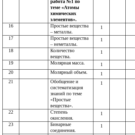
работа №1 по
теме «Атомы
химических
элементов».
16
Простые вещества
1
– металлы.
17
Простые вещества
1
– неметаллы.
18
Количество
1
вещества.
19
Молярная масса.
1
20
Молярный объем.
1
21
Обобщение и
1
систематизация
знаний по теме
«Простые
вещества».
22
Степень
1
окисления.
23
Бинарные
1
соединения.