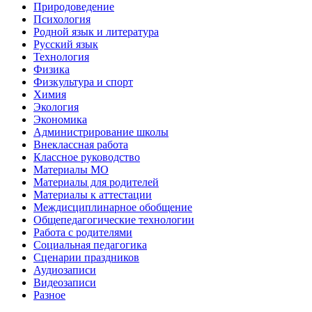
Природоведение
Психология
Родной язык и литература
Русский язык
Технология
Физика
Физкультура и спорт
Химия
Экология
Экономика
Администрирование школы
Внеклассная работа
Классное руководство
Материалы МО
Материалы для родителей
Материалы к аттестации
Междисциплинарное обобщение
Общепедагогические технологии
Работа с родителями
Социальная педагогика
Сценарии праздников
Аудиозаписи
Видеозаписи
Разное