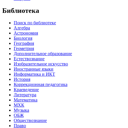
Библиотека
Поиск по библиотеке
Алгебра
Астрономия
Биология
География
Геометрия
Дополнительное образование
Естествознание
Изобразительное искусство
Иностранные языки
Информатика и ИКТ
История
Коррекционная педагогика
Краеведение
Литература
Математика
МХК
Музыка
ОБЖ
Обществознание
Право