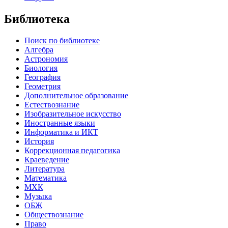
Библиотека
Поиск по библиотеке
Алгебра
Астрономия
Биология
География
Геометрия
Дополнительное образование
Естествознание
Изобразительное искусство
Иностранные языки
Информатика и ИКТ
История
Коррекционная педагогика
Краеведение
Литература
Математика
МХК
Музыка
ОБЖ
Обществознание
Право