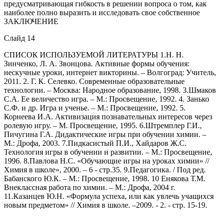
предусматривающая гибкость в решении вопроса о том, как
наиболее полно выразить и исследовать свое собственное
ЗАКЛЮЧЕНИЕ
Слайд 14
СПИСОК ИСПОЛЬЗУЕМОЙ ЛИТЕРАТУРЫ 1.Н. Н.
Зинченко, Л. А. Звонцова. Активные формы обучения:
нескучные уроки, интернет викторины. – Волгоград: Учитель,
2011. 2. Г. К. Селевко. Современные образовательные
технологии. – Москва: Народное образование, 1998. 3.Шмаков
С.А. Ее величество игра. – М.: Просвещение, 1992. 4. Занько
С.Ф. и др. Игра и ученье. – М.: Просвещение, 1992. 5.
Корнеева И.А. Активизация познавательных интересов через
ролевую игру. – М. Просвещение, 1995. 6.Штремплер Г.И.,
Пичугина Г.А. Дидактические игры при обучении химии. –
М.: Дрофа, 2003. 7.Пидкасистый П.И., Хайдаров Ж.С.
Технология игры в обучении и развитии. – М.: Просвещение,
1996. 8.Павлова Н.С. «Обучающие игры на уроках химии» //
Химия в школе», 2000. – 6 - стр.35. 9.Педагогика. / Под ред.
Бабанского Ю.К. – М.: Просвещение, 1998. 10 Енякова Т.М.
Внеклассная работа по химии. – М.: Дрофа, 2004 г.
11.Казанцев Ю.Н. «Формула успеха, или как увлечь учащихся
новым предметом» // Химия в школе. –2009. - 2. - стр. 15-19.