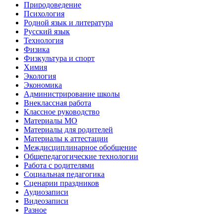
Природоведение
Психология
Родной язык и литература
Русский язык
Технология
Физика
Физкультура и спорт
Химия
Экология
Экономика
Администрирование школы
Внеклассная работа
Классное руководство
Материалы МО
Материалы для родителей
Материалы к аттестации
Междисциплинарное обобщение
Общепедагогические технологии
Работа с родителями
Социальная педагогика
Сценарии праздников
Аудиозаписи
Видеозаписи
Разное