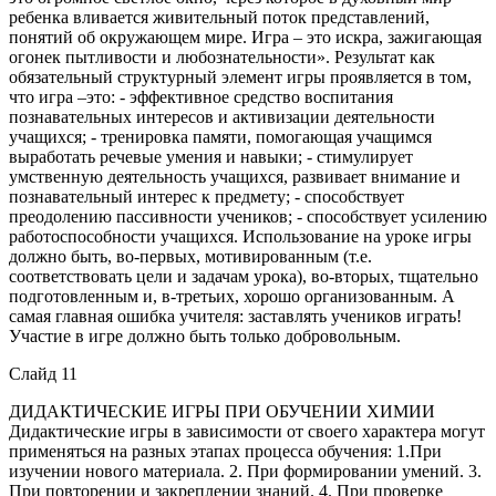
ребенка вливается живительный поток представлений,
понятий об окружающем мире. Игра – это искра, зажигающая
огонек пытливости и любознательности». Результат как
обязательный структурный элемент игры проявляется в том,
что игра –это: - эффективное средство воспитания
познавательных интересов и активизации деятельности
учащихся; - тренировка памяти, помогающая учащимся
выработать речевые умения и навыки; - стимулирует
умственную деятельность учащихся, развивает внимание и
познавательный интерес к предмету; - способствует
преодолению пассивности учеников; - способствует усилению
работоспособности учащихся. Использование на уроке игры
должно быть, во-первых, мотивированным (т.е.
соответствовать цели и задачам урока), во-вторых, тщательно
подготовленным и, в-третьих, хорошо организованным. А
самая главная ошибка учителя: заставлять учеников играть!
Участие в игре должно быть только добровольным.
Слайд 11
ДИДАКТИЧЕСКИЕ ИГРЫ ПРИ ОБУЧЕНИИ ХИМИИ
Дидактические игры в зависимости от своего характера могут
применяться на разных этапах процесса обучения: 1.При
изучении нового материала. 2. При формировании умений. 3.
При повторении и закреплении знаний. 4. При проверке