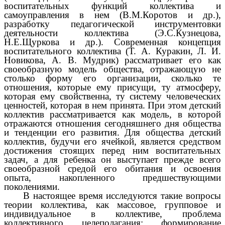
воспитательных функций коллектива и
самоуправления в нем (В.М.Коротов и др.),
разработку педагогической инструментовки
деятельности коллектива (Э.С.Кузнецова,
Н.Е.Щуркова и др.). Современная концепция
воспитательного коллектива (Т. А. Куракин, Л. И.
Новикова, А. В. Мудрик) рассматривает его как
своеобразную модель общества, отражающую не
столько форму его организации, сколько те
отношения, которые ему присущи, ту атмосферу,
которая ему свойственна, ту систему человеческих
ценностей, которая в нем принята. При этом детский
коллектив рассматривается как модель, в которой
отражаются отношения сегодняшнего дня общества
и тенденции его развития. Для общества детский
коллектив, будучи его ячейкой, является средством
достижения стоящих перед ним воспитательных
задач, а для ребенка он выступает прежде всего
своеобразной средой его обитания и освоения
опыта, накопленного предшествующими
поколениями.
В настоящее время исследуются такие вопросы
теории коллектива, как массовое, групповое и
индивидуальное в коллективе, проблема
коллективного целеполагания; формирование