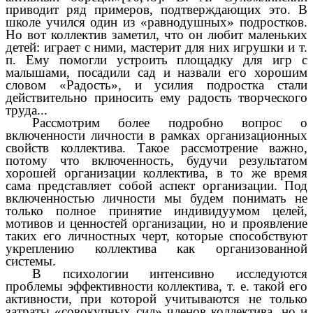
приводит ряд примеров, подтверждающих это. В
школе учился один из «равнодушных» подростков.
Но вот коллектив заметил, что он любит маленьких
детей: играет с ними, мастерит для них игрушки и т.
п. Ему помогли устроить площадку для игр с
малышами, посадили сад и назвали его хорошим
словом «Радость», и усилия подростка стали
действительно приносить ему радость творческого
труда...
Рассмотрим более подробно вопрос о
включенности личности в рамках организационных
свойств коллектива. Такое рассмотрение важно,
потому что включенность, будучи результатом
хорошей организации коллектива, в то же время
сама представляет собой аспект организации. Под
включенностью личности мы будем понимать не
только полное принятие индивидуумом целей,
мотивов и ценностей организации, но и проявление
таких его личностных черт, которые способствуют
укреплению коллектива как организованной
системы.
В психологии интенсивно исследуются
проблемы эффективности коллектива, т. е. такой его
активности, при которой учитываются не только
затраты «совокупных сил» членов коллектива, но и