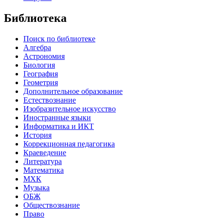
Библиотека
Поиск по библиотеке
Алгебра
Астрономия
Биология
География
Геометрия
Дополнительное образование
Естествознание
Изобразительное искусство
Иностранные языки
Информатика и ИКТ
История
Коррекционная педагогика
Краеведение
Литература
Математика
МХК
Музыка
ОБЖ
Обществознание
Право