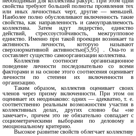
необходимый для коллектива ракурс. При этом одни
свойства требуют большей полноты проявления тех
или иных личностных черт, другие — меньшей.
Наиболее полно обусловливают включенность такие
свойства, как направленность и самоуправляемость
коллектива. Затем идут лидерство, единство
действий, стрессоустойчивость, межгрупповое
единство. Именно при такой проекции возникает та
активность личности, которую называют
сверхнормативной активностью[5,95] . Она-то и
составляет существо самоорганизации коллектива.
Коллектив соотносит организационное
поведение личности последовательно со всеми
факторами и на основе этого соотнесения оценивает
личности по степени их включенности в
организацию.
Таким образом, коллектив оценивает своих
членов через призму включенности. При этом он
оценивает их неодинаково: одних — адекватно, т. е.
соответственно реальным возможностям участия в
коллективных делах, других словно бы «не
замечает», причем это не обязательно совпадает с
социометрическими выборами по деловому и
эмоциональному критерию.
Высокое развитие свойств облегчает коллективу