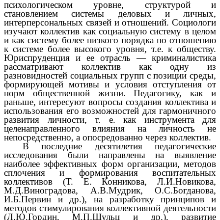
психологическом уровне, структурой и
становлением системы деловых и личных,
интерперсональных связей и отношений. Социологи
изучают коллектив как социальную систему в целом
и как систему более низкого порядка по отношению
к системе более высокого уровня, т.е. к обществу.
Юриспруденция и ее отрасль — криминалистика
рассматривают коллектив как одну из
разновидностей социальных групп с позиции среды,
формирующей мотивы и условия отступления от
норм общественной жизни. Педагогику, как и
раньше, интересуют вопросы создания коллектива и
использования его возможностей для гармоничного
развития личности, т. е. как инструмента для
целенаправленного влияния на личность не
непосредственно, а опосредованно через коллектив.
В последние десятилетия педагогические
исследования были направлены на выявление
наиболее эффективных форм организации, методов
сплочения и формирования воспитательных
коллективов (Т. Е. Конникова, Л.И.Новикова,
М.Д.Виноградова, А.В.Мудрик, О.С.Богданова,
И.Б.Первин и др.), на разработку принципов и
методов стимулирования коллективной деятельности
(Л.Ю.Гордин, М.П.Шульц и др.), развитие