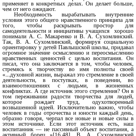
применяет в конкретных делах. Он делает больше,
чем от него ожидают.
Необходимость вырабатывать внутренние
условия этого общего нравственного принципа для
того, чтобы раскрывать простор для
самодеятельности и инициативы учащихся хорошо
понимали А. С. Макаренко и В. А. Сухомлинский.
Так, В. А. Сухомлинский, формируя социальную
ориентировку у детей Павлышской школы, придавал
огромное значение осмыслению и переосмыслению
нравственных ценностей с целью воспитания. Он
писал, что она заключается в том, чтобы человек,
стремясь к творчеству во имя полноты своей
«...духовной жизни, выражал это стремление в своей
деятельности, в поступках, в поведении, во
взаимоотношениях с людьми, в жизненных
конфликтах. А где источник этого стремления? Он в
том переживании радости творчества для людей,
которое рождает труд, одухотворенный
возвышенной идеей. Исключительно важно, чтобы
человек в годы отрочества и юности каждый день,
образно говоря, черпал все новые и новые силы в
этом источнике. Если этот источник есть, наш
воспитанник — не пассивный объект воспитания, а
активный борец...»[16,48]. В. А. Сухомлинский