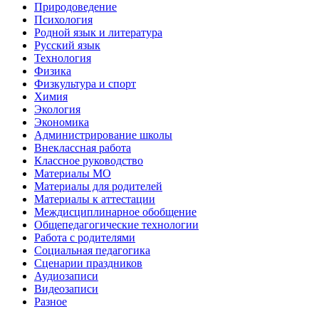
Природоведение
Психология
Родной язык и литература
Русский язык
Технология
Физика
Физкультура и спорт
Химия
Экология
Экономика
Администрирование школы
Внеклассная работа
Классное руководство
Материалы МО
Материалы для родителей
Материалы к аттестации
Междисциплинарное обобщение
Общепедагогические технологии
Работа с родителями
Социальная педагогика
Сценарии праздников
Аудиозаписи
Видеозаписи
Разное