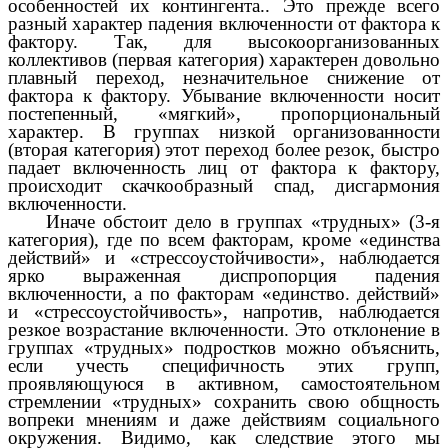
особенностей их контингента.. Это прежде всего
разный характер падения включенности от фактора к
фактору. Так, для высокоорганизованных
коллективов (первая категория) характерен довольно
плавный переход, незначительное снижение от
фактора к фактору. Убывание включенности носит
постепенный, «мягкий», пропорциональный
характер. В группах низкой организованности
(вторая категория) этот переход более резок, быстро
падает включенность лиц от фактора к фактору,
происходит скачкообразный спад, дисгармония
включенности.
Иначе обстоит дело в группах «трудных» (3-я
категория), где по всем факторам, кроме «единства
действий» и «стрессоустойчивости», наблюдается
ярко выраженная диспропорция падения
включенности, а по факторам «единство. действий»
и «стрессоустойчивость», напротив, наблюдается
резкое возрастание включенности. Это отклонение в
группах «трудных» подростков можно объяснить,
если учесть специфичность этих групп,
проявляющуюся в активном, самостоятельном
стремлении «трудных» сохранить свою общность
вопреки мнениям и даже действиям социального
окружения. Видимо, как следствие этого мы