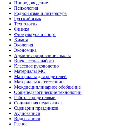
Природоведение
Психология
Родной язык и литература
Русский язык
Технология
Физика
Физкультура и спорт
Химия
Экология
Экономика
Администрирование школы
Внеклассная работа
Классное руководство
Материалы МО
Материалы для родителей
Материалы к аттестации
Междисциплинарное обобщение
Общепедагогические технологии
Работа с родителями
Социальная педагогика
Сценарии праздников
Аудиозаписи
Видеозаписи
Разное