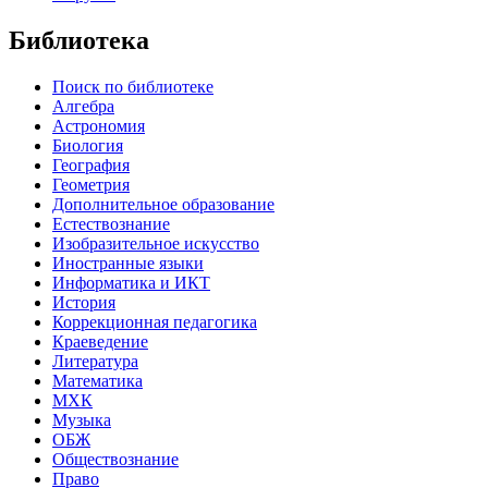
Библиотека
Поиск по библиотеке
Алгебра
Астрономия
Биология
География
Геометрия
Дополнительное образование
Естествознание
Изобразительное искусство
Иностранные языки
Информатика и ИКТ
История
Коррекционная педагогика
Краеведение
Литература
Математика
МХК
Музыка
ОБЖ
Обществознание
Право