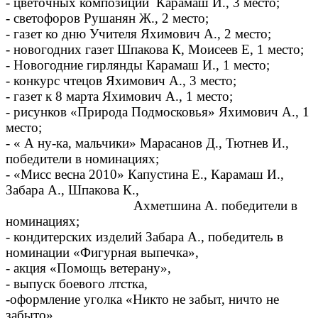
- цветочных композиций Карамаш И., 3 место;
- светофоров Рушанян Ж., 2 место;
- газет ко дню Учителя Яхимович А., 2 место;
- новогодних газет Шпакова К, Моисеев Е, 1 место;
- Новогодние гирлянды Карамаш И., 1 место;
- конкурс чтецов Яхимович А., 3 место;
- газет к 8 марта Яхимович А., 1 место;
- рисунков «Природа Подмосковья» Яхимович А., 1
место;
- « А ну-ка, мальчики» Марасанов Д., Тютнев И.,
победители в номинациях;
- «Мисс весна 2010» Капустина Е., Карамаш И.,
Забара А., Шпакова К.,
Ахметшина А. победители в
номинациях;
- кондитерских изделий Забара А., победитель в
номинации «Фигурная выпечка»,
- акция «Помощь ветерану»,
- выпуск боевого лтстка,
-оформление уголка «Никто не забыт, ничто не
забыто»,