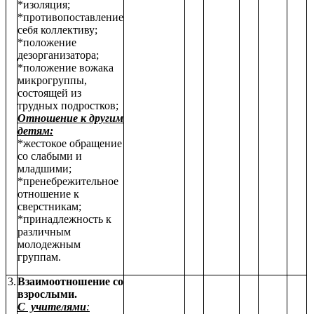
*изоляция;
*противопоставление
себя коллективу;
*положение
дезорганизатора;
*положение вожака
микрогруппы,
состоящей из
трудных подростков;
Отношение к другим
детям:
*жестокое обращение
со слабыми и
младшими;
*пренебрежительное
отношение к
сверстникам;
*принадлежность к
различным
молодежным
группам.
3.
Взаимоотношение со
взрослыми.
С
учителями
: