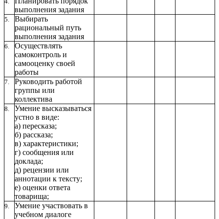
Планировать порядок
4.
выполнения задания
Выбирать
5.
рациональный путь
выполнения задания
Осуществлять
6.
самоконтроль и
самооценку своей
работы
Руководить работой
7.
группы или
коллектива
Умение высказываться
8.
устно в виде:
а) пересказа;
б) рассказа;
в) характеристики;
г) сообщения или
доклада;
д) рецензии или
аннотации к тексту;
е) оценки ответа
товарища;
Умение участвовать в
9.
учебном диалоге