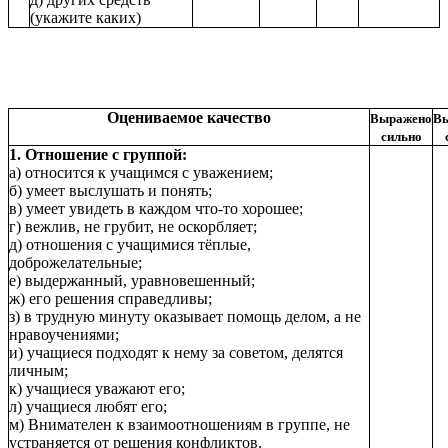
(укажите каких)
Оцениваемое качество
Выражено
В
сильно
1. Отношение с группой:
а) относится к учащимся с уважением;
б) умеет выслушать и понять;
в) умеет увидеть в каждом что-то хорошее;
г) вежлив, не грубит, не оскорбляет;
д) отношения с учащимися тёплые,
доброжелательные;
е) выдержанный, уравновешенный;
ж) его решения справедливы;
з) в трудную минуту оказывает помощь делом, а не
нравоучениями;
и) учащиеся подходят к нему за советом, делятся
личным;
к) учащиеся уважают его;
л) учащиеся любят его;
м) Внимателен к взаимоотношениям в группе, не
устраняется от решения конфликтов.