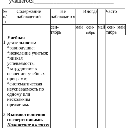
учащегося____________________________
№
Содержание
Не
Иногда
Часто
п/
наблюдений
наблюдается
п
сен-
май
сен-
май
сен-
май
тябрь
тябрь
тябрь
Учебная
1.
деятельность:
*
равнодушие;
*нежелание учиться;
*низкая
успеваемость;
*затруднение в
освоении учебных
программ;
*систематическая
неуспеваемость по
одному или
нескольким
предметам
.
2.
Взаимоотношения
со сверстниками.
Положение в классе: