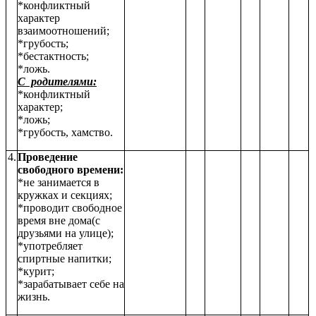
*конфликтный
характер
взаимоотношений;
*грубость;
*бестактность;
*ложь.
С родителями:
*конфликтный
характер;
*ложь;
*грубость, хамство.
4.
Проведение
свободного времени:
*не занимается в
кружках и секциях;
*проводит свободное
время вне дома(с
друзьями на улице);
*употребляет
спиртные напитки;
*курит;
*зарабатывает себе на
жизнь.