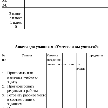
23.
24.
3 плюса
2 плюса
1 плюс
0
Анкета для учащихся «Умеете ли вы учиться?»
№
Умения
Уровень
предметы
п.п
овладения
полностью
частично
Не
владею
Принимать или
1.
намечать учебную
задачу
Прогнозировать
2.
результаты работы
Готовить рабочее место
3.
в соответствии с
заданием