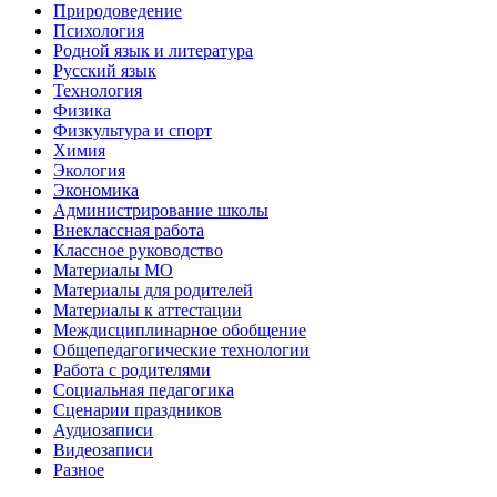
Природоведение
Психология
Родной язык и литература
Русский язык
Технология
Физика
Физкультура и спорт
Химия
Экология
Экономика
Администрирование школы
Внеклассная работа
Классное руководство
Материалы МО
Материалы для родителей
Материалы к аттестации
Междисциплинарное обобщение
Общепедагогические технологии
Работа с родителями
Социальная педагогика
Сценарии праздников
Аудиозаписи
Видеозаписи
Разное