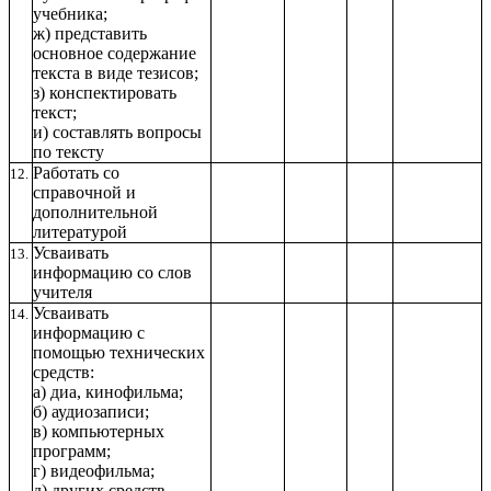
учебника;
ж) представить
основное содержание
текста в виде тезисов;
з) конспектировать
текст;
и) составлять вопросы
по тексту
Работать со
12.
справочной и
дополнительной
литературой
Усваивать
13.
информацию со слов
учителя
Усваивать
14.
информацию с
помощью технических
средств:
а) диа, кинофильма;
б) аудиозаписи;
в) компьютерных
программ;
г) видеофильма;
д) других средств