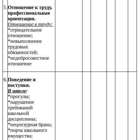
5.
Отношение к труду,
профессиональная
ориентация.
Отношение к труду:
*отрицательное
отношение;
*невыполнение
трудовых
обязанностей;
*недобросовестное
отношение
6.
Поведение и
поступки.
В школе
:
*прогулы;
*нарушение
требований
школьной
дисциплины;
*нецензурная брань;
*порча школьного
имущества;