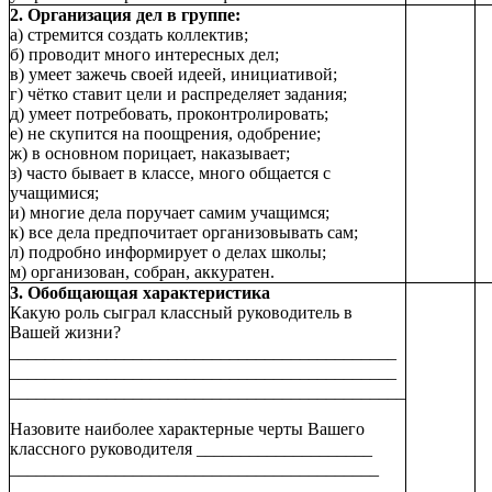
2. Организация дел в группе:
а) стремится создать коллектив;
б) проводит много интересных дел;
в) умеет зажечь своей идеей, инициативой;
г) чётко ставит цели и распределяет задания;
д) умеет потребовать, проконтролировать;
е) не скупится на поощрения, одобрение;
ж) в основном порицает, наказывает;
з) часто бывает в классе, много общается с
учащимися;
и) многие дела поручает самим учащимся;
к) все дела предпочитает организовывать сам;
л) подробно информирует о делах школы;
м) организован, собран, аккуратен.
3. Обобщающая характеристика
Какую роль сыграл классный руководитель в
Вашей жизни?
____________________________________________
____________________________________________
_____________________________________________
Назовите наиболее характерные черты Вашего
классного руководителя ____________________
__________________________________________
__________________________________________