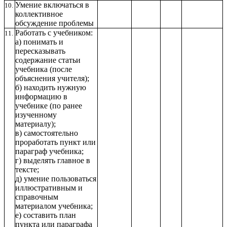
Умение включаться в
10.
коллективное
обсуждение проблемы
Работать с учебником:
11.
а) понимать и
пересказывать
содержание статьи
учебника (после
объяснения учителя);
б) находить нужную
информацию в
учебнике (по ранее
изученному
материалу);
в) самостоятельно
проработать пункт или
параграф учебника;
г) выделять главное в
тексте;
д) умение пользоваться
иллюстративным и
справочным
материалом учебника;
е) составить план
пункта или параграфа