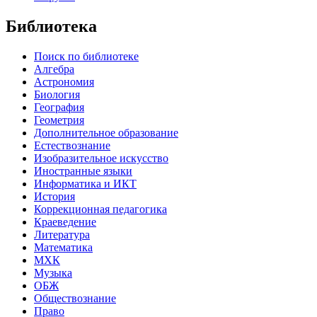
Библиотека
Поиск по библиотеке
Алгебра
Астрономия
Биология
География
Геометрия
Дополнительное образование
Естествознание
Изобразительное искусство
Иностранные языки
Информатика и ИКТ
История
Коррекционная педагогика
Краеведение
Литература
Математика
МХК
Музыка
ОБЖ
Обществознание
Право