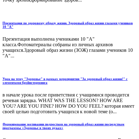
Презентация по здоровому образу жизни. Здоровый образ жизни глазами учеников
10 "А"
Презентация выполнена учениками 10 "А"
класса.Фотоматериалы собраны из личных архивов
учащихся.Здоровый образ жизни (ЗОЖ) глазами учеников 10
"А"...
Урок на тему "Здоровье" в рамках мероприятия "За здоровый образ жизни!" с
элементами брэйнсторминга
в начале урока после приветствия с учащимися проводится
речевая зарядка. WHAT WAS THE LESSON? HOW ARE
YOU? ARE YOU FINE? HOW DO YOU FEEL? которая имеет
своей целью подготовить учащихся к новой теме (о...
Формирование мотивации подростков на здоровый образ жизни посредствам
программы «Здоровье в твоих руках»