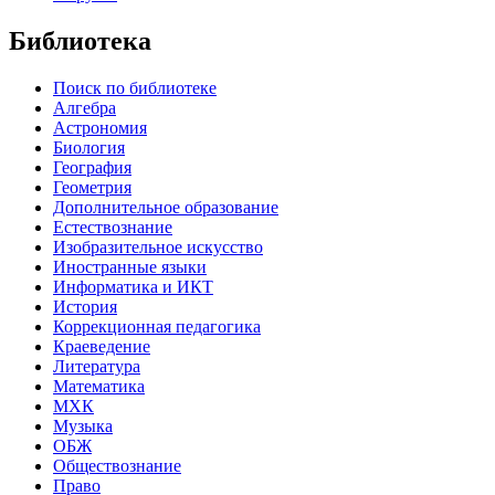
Библиотека
Поиск по библиотеке
Алгебра
Астрономия
Биология
География
Геометрия
Дополнительное образование
Естествознание
Изобразительное искусство
Иностранные языки
Информатика и ИКТ
История
Коррекционная педагогика
Краеведение
Литература
Математика
МХК
Музыка
ОБЖ
Обществознание
Право