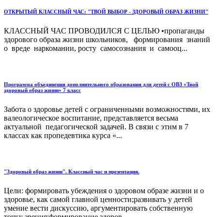
ОТКРЫТЫЙ КЛАССНЫЙ ЧАС: "ТВОЙ ВЫБОР - ЗДОРОВЫЙ ОБРАЗ ЖИЗНИ"
КЛАССНЫЙ ЧАС ПРОВОДИЛСЯ С ЦЕЛЬЮ •пропаганды
здорового образа жизни школьников, формирования знаний
о вреде наркомании, росту самосознания и самооц...
Программа объединения дополнительного образования для детей с ОВЗ «Твой
здоровый образ жизни» 7 класс
Забота о здоровье детей с ограниченными возможностями, их
валеологическое воспитание, представляется весьма
актуальной педагогической задачей. В связи с этим в 7
классах как пропедевтика курса «...
"Здоровый образ жизни". Классный час и презентация.
Цели: формировать убеждения о здоровом образе жизни и о
здоровье, как самой главной ценности;развивать у детей
умение вести дискуссию, аргументировать собственную
точку зрения;формирование здоров...