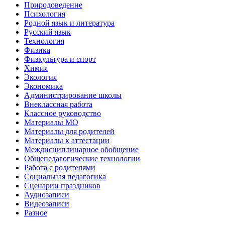
Природоведение
Психология
Родной язык и литература
Русский язык
Технология
Физика
Физкультура и спорт
Химия
Экология
Экономика
Администрирование школы
Внеклассная работа
Классное руководство
Материалы МО
Материалы для родителей
Материалы к аттестации
Междисциплинарное обобщение
Общепедагогические технологии
Работа с родителями
Социальная педагогика
Сценарии праздников
Аудиозаписи
Видеозаписи
Разное