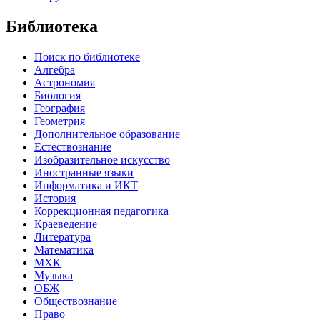
Библиотека
Поиск по библиотеке
Алгебра
Астрономия
Биология
География
Геометрия
Дополнительное образование
Естествознание
Изобразительное искусство
Иностранные языки
Информатика и ИКТ
История
Коррекционная педагогика
Краеведение
Литература
Математика
МХК
Музыка
ОБЖ
Обществознание
Право