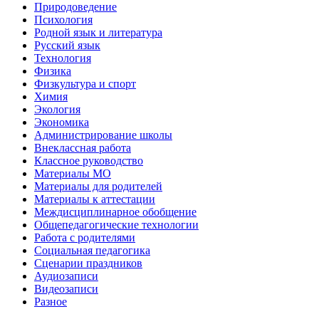
Природоведение
Психология
Родной язык и литература
Русский язык
Технология
Физика
Физкультура и спорт
Химия
Экология
Экономика
Администрирование школы
Внеклассная работа
Классное руководство
Материалы МО
Материалы для родителей
Материалы к аттестации
Междисциплинарное обобщение
Общепедагогические технологии
Работа с родителями
Социальная педагогика
Сценарии праздников
Аудиозаписи
Видеозаписи
Разное