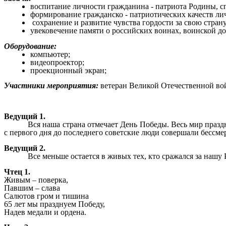
воспитание личности гражданина - патриота Родины, с
формирование гражданско - патриотических качеств ли
сохранение и развитие чувства гордости за свою стран
увековечение памяти о российских воинах, воинской д
Оборудование:
компьютер;
видеопроектор;
проекционный экран;
Участники мероприятия:
ветеран Великой Отечественной во
Ведущий 1.
Вся наша страна отмечает День Победы. Весь мир праздн
с первого дня до последнего советские люди совершали бессме
Ведущий 2.
Все меньше остается в живых тех, кто сражался за нашу
Чтец 1.
Живым – поверка,
Павшим – слава
Салютов гром и тишина
65 лет мы празднуем Победу,
Надев медали и ордена.