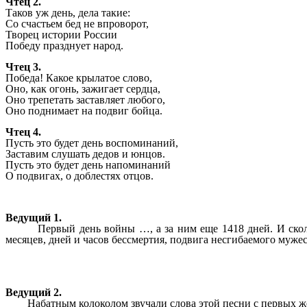
Чтец 2.
Таков уж день, дела такие:
Со счастьем бед не впроворот,
Творец истории России
Победу празднует народ.
Чтец 3.
Победа! Какое крылатое слово,
Оно, как огонь, зажигает сердца,
Оно трепетать заставляет любого,
Оно поднимает на подвиг бойца.
Чтец 4.
Пусть это будет день воспоминаний,
Заставим слушать дедов и юнцов.
Пусть это будет день напоминаний
О подвигах, о доблестях отцов.
Ведущий 1.
Первый день войны …, а за ним еще 1418 дней. И сколь
месяцев, дней и часов бессмертия, подвига несгибаемого мужес
Ведущий 2.
Набатным колоколом звучали слова этой песни с первых же д