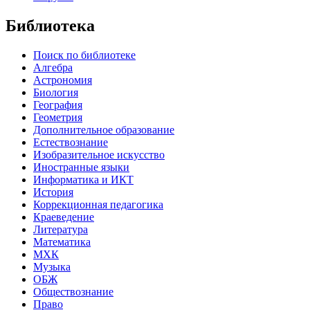
Библиотека
Поиск по библиотеке
Алгебра
Астрономия
Биология
География
Геометрия
Дополнительное образование
Естествознание
Изобразительное искусство
Иностранные языки
Информатика и ИКТ
История
Коррекционная педагогика
Краеведение
Литература
Математика
МХК
Музыка
ОБЖ
Обществознание
Право