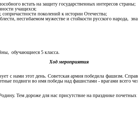
пособного встать на защиту государственных интересов страны;
чности учащихся;
у, сопричастности поколений к истории Отечества;
облести, несгибаемом мужестве и стойкости русского народа, з
йны, обучающиеся 5 класса.
Ход мероприятия
ует с нами этот день. Советская армия победила фашизм. Справ
ртные подвиги во имя победы над фашистами - врагами всего че
 Родину. Тем дороже для нас присутствие на празднике почетны