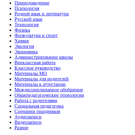
Природоведение
Психология
Родной язык и литература
Русский язык
Технология
Физика
Физкультура и спорт
Химия
Экология
Экономика
Администрирование школы
Внеклассная работа
Классное руководство
Материалы МО
Материалы для родителей
Материалы к аттестации
Междисциплинарное обобщение
Общепедагогические технологии
Работа с родителями
Социальная педагогика
Сценарии праздников
Аудиозаписи
Видеозаписи
Разное