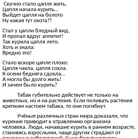
Скучно стало цапле жить,
Цапля начала курить…
Выйдет цапля на болото
Ну какая тут охота?!
Стал у цапли бледный вид,
И пропал вдруг аппетит!
Так курила цапля лето,
Хоть и знала:
Вредно это!
Стало вскоре цапле плохо:
Цапля чахла, цапля сохла.
К осени бедняга сдохла…
А могла бы долго жить!
И зачем было курить?
Табак губительно действует не только на
животных, но и на растения. Если поливать растения
крепким настоем табака, то они погибнут.
Учёные различных стран мира доказали, что
курение приводит к отравлению организма
человека. Люди, начавшие курить в раннем возрасте,
становясь взрослыми, чаще других страдают от