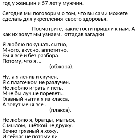
год у женщин и 57 лет у мужчин.
Сегодня мы поговорим о том, что вы сами можете
сделать для укрепления своего здоровья.
Посмотрите, какие гости пришли к нам. А
как их зовут мы узнаем, отгадав загадки
Я люблю покушать сытно,
Много, вкусно, аппетитно.
Ем я всё и без разбора.
Потому, что я …
(обжора).
Ну, а я ленив и скучен,
Я с платочком не разлучен.
Не люблю играть и петь,
Мне бы лучше пореветь.
Главный нытик я из класса,
А зовут меня все…
(плакса).
Не люблю я, братцы, мыться,
С мылом, щёткой не дружу.
Вечно грязный я хожу.
И сейчас не потому ли