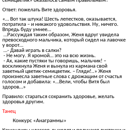
семицветик» оказалось самым правильным?
Ответ: пожелать Вите здоровья.
«… Вот так штука! Шесть лепестков, оказывается,
потратила – и никакого удовольствия. Ну, ничего.
Впредь буду умнее…
…Рассуждая таким образом, Женя вдруг увидела
превосходного мальчика, который сидел на лавочке
у ворот…
…- Давай играть в салки?
- Не могу. Я хромой… это на всю жизнь.
- Ах, какие пустяки ты говоришь, мальчик! –
воскликнула Женя и вынула из кармана свой
заветный цветик-семицветик. – Гляди!..» Женя
произнесла заветные слова с дрожащим от счастья
голосом и добавила: «…Вели, чтобы Витя был
здоров…»
Правило: стараться сохранить здоровье, желать
здоровья другим.
Танец
Конкурс «Анаграммы»