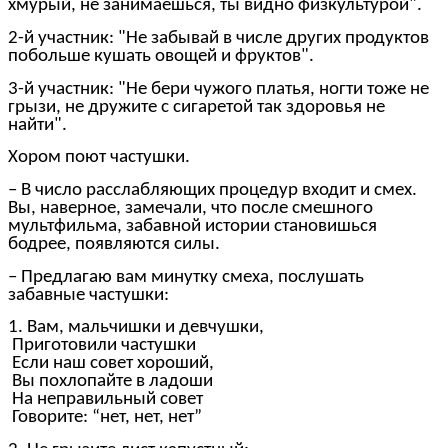
хмурый, не занимаешься, ты видно физкультурой".
2-й участник: "Не забывай в числе других продуктов
побольше кушать овощей и фруктов".
3-й участник: "Не бери чужого платья, ногти тоже не
грызи, не дружите с сигаретой так здоровья не
найти".
Хором поют частушки.
– В число расслабляющих процедур входит и смех.
Вы, наверное, замечали, что после смешного
мультфильма, забавной истории становишься
бодрее, появляются силы.
– Предлагаю вам минутку смеха, послушать
забавные частушки:
1. Вам, мальчишки и девчушки,
Приготовили частушки
Если наш совет хороший,
Вы похлопайте в ладоши
На неправильный совет
Говорите: “нет, нет, нет”