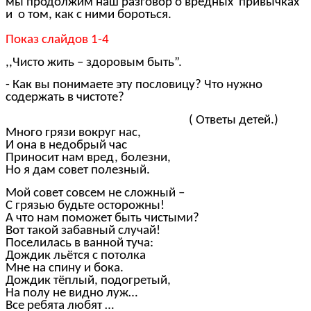
мы продолжим наш разговор о вредных привычках
и о том, как с ними бороться.
Показ слайдов 1-4
,,Чисто жить – здоровым быть”.
- Как вы понимаете эту пословицу? Что нужно
содержать в чистоте?
( Ответы детей.)
Много грязи вокруг нас,
И она в недобрый час
Приносит нам вред, болезни,
Но я дам совет полезный.
Мой совет совсем не сложный –
С грязью будьте осторожны!
А что нам поможет быть чистыми?
Вот такой забавный случай!
Поселилась в ванной туча:
Дождик льётся с потолка
Мне на спину и бока.
Дождик тёплый, подогретый,
На полу не видно луж…
Все ребята любят …