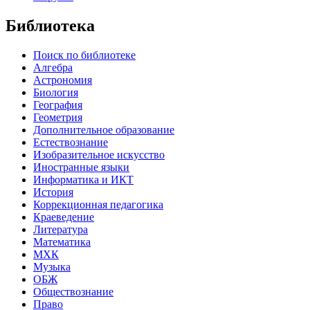
Библиотека
Поиск по библиотеке
Алгебра
Астрономия
Биология
География
Геометрия
Дополнительное образование
Естествознание
Изобразительное искусство
Иностранные языки
Информатика и ИКТ
История
Коррекционная педагогика
Краеведение
Литература
Математика
МХК
Музыка
ОБЖ
Обществознание
Право