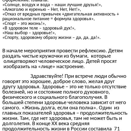
Оформление: плакаты:
«Солнце, воздух и вода – наши лучшие друзья!»,
«Алкоголю и куренью – Нет, Нет, Нет!»,
«Отказ от вредных привычек +двигательная активность +
рациональное питание = формула здоровья»,
«Спорт – это жизнь!»,
«В здоровом теле – здоровый дух!»,
«Наш выбор – здоровье!»,
«Спорту, здоровому образу жизни – да, да, да!».
В начале мероприятия провести рефлексию. Детям
раздать чистые кружочки из бумаги, которые
олицетворяют человеческое лицо. Детей просят
изобразить на «лице» настроение.
Здравствуйте! При встрече люди обычно
говорят это хорошее, доброе слово, желая друг
другу здоровья. Здоровье – это не только отсутствие
болезней, но и состояние полного духовного,
физического и социального благополучия. В
большей степени здоровье человека зависит от него
самого. «Жизнь долга, если она полна». Один из
главных показателей здоровья – продолжительность
жизни. Там, где нет здоровья, там не может быть и
долголетия. В конце ХХ века средняя
продолжительность жизни в России составила 71