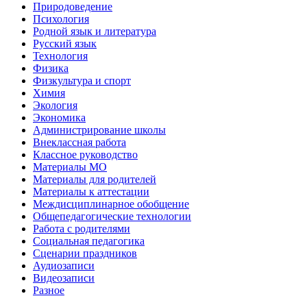
Природоведение
Психология
Родной язык и литература
Русский язык
Технология
Физика
Физкультура и спорт
Химия
Экология
Экономика
Администрирование школы
Внеклассная работа
Классное руководство
Материалы МО
Материалы для родителей
Материалы к аттестации
Междисциплинарное обобщение
Общепедагогические технологии
Работа с родителями
Социальная педагогика
Сценарии праздников
Аудиозаписи
Видеозаписи
Разное