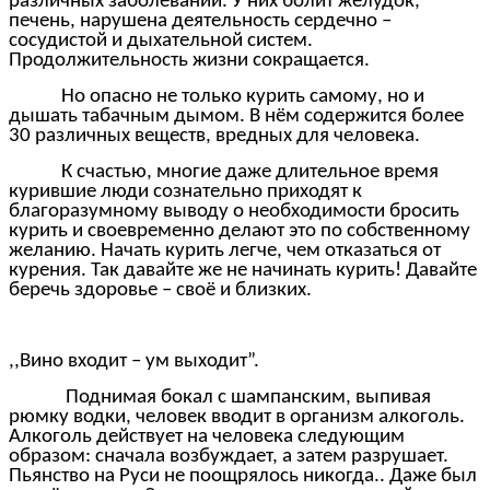
различных заболеваний. У них болит желудок,
печень, нарушена деятельность сердечно –
сосудистой и дыхательной систем.
Продолжительность жизни сокращается.
Но опасно не только курить самому, но и
дышать табачным дымом. В нём содержится более
30 различных веществ, вредных для человека.
К счастью, многие даже длительное время
курившие люди сознательно приходят к
благоразумному выводу о необходимости бросить
курить и своевременно делают это по собственному
желанию. Начать курить легче, чем отказаться от
курения. Так давайте же не начинать курить! Давайте
беречь здоровье – своё и близких.
,,Вино входит – ум выходит”.
Поднимая бокал с шампанским, выпивая
рюмку водки, человек вводит в организм алкоголь.
Алкоголь действует на человека следующим
образом: сначала возбуждает, а затем разрушает.
Пьянство на Руси не поощрялось никогда.. Даже был