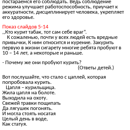
постараемся его соблюдать. Ведь соблюдение
режима улучшает работоспособность, приучает к
аккуратности, дисциплинирует человека, укрепляет
его здоровье.
Показ слайдов 5-14
,,Кто курит табак, тот сам себе враг”.
К сожаленью, почти у всех людей есть вредные
привычки, К ним относится и курение. Закурить
первую в жизни сигарету многие ребята пробуют в
10 – 14 лет, а некоторые и раньше.
- Почему же они пробуют курить?
(Ответы детей.)
Вот послушайте, что стало с цаплей, которая
попробовала курить.
Цапля – курильщица.
Жила цапля на болоте.
Выходила на охоту.
Свежей травки пощипать
Да лягушек погонять.
И могла стоять носатая
Целый день в воде,
Как статуя.