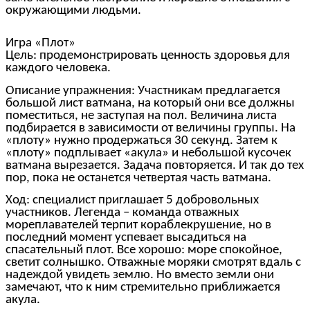
окружающими людьми.
Игра «Плот»
Цель: продемонстрировать ценность здоровья для
каждого человека.
Описание упражнения: Участникам предлагается
большой лист ватмана, на который они все должны
поместиться, не заступая на пол. Величина листа
подбирается в зависимости от величины группы. На
«плоту» нужно продержаться 30 секунд. Затем к
«плоту» подплывает «акула» и небольшой кусочек
ватмана вырезается. Задача повторяется. И так до тех
пор, пока не останется четвертая часть ватмана.
Ход: специалист приглашает 5 добровольных
участников. Легенда – команда отважных
мореплавателей терпит кораблекрушение, но в
последний момент успевает высадиться на
спасательный плот. Все хорошо: море спокойное,
светит солнышко. Отважные моряки смотрят вдаль с
надеждой увидеть землю. Но вместо земли они
замечают, что к ним стремительно приближается
акула.