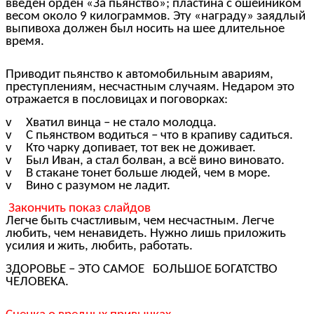
введён орден «За пьянство»; пластина с ошейником
весом около 9 килограммов. Эту «награду» заядлый
выпивоха должен был носить на шее длительное
время.
Приводит пьянство к автомобильным авариям,
преступлениям, несчастным случаям. Недаром это
отражается в пословицах и поговорках:
v Хватил винца – не стало молодца.
v С пьянством водиться – что в крапиву садиться.
v Кто чарку допивает, тот век не доживает.
v Был Иван, а стал болван, а всё вино виновато.
v В стакане тонет больше людей, чем в море.
v Вино с разумом не ладит.
Закончить показ слайдов
Легче быть счастливым, чем несчастным. Легче
любить, чем ненавидеть. Нужно лишь приложить
усилия и жить, любить, работать.
ЗДОРОВЬЕ – ЭТО САМОЕ БОЛЬШОЕ БОГАТСТВО
ЧЕЛОВЕКА.