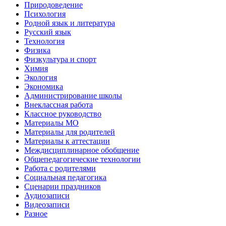
Природоведение
Психология
Родной язык и литература
Русский язык
Технология
Физика
Физкультура и спорт
Химия
Экология
Экономика
Администрирование школы
Внеклассная работа
Классное руководство
Материалы МО
Материалы для родителей
Материалы к аттестации
Междисциплинарное обобщение
Общепедагогические технологии
Работа с родителями
Социальная педагогика
Сценарии праздников
Аудиозаписи
Видеозаписи
Разное