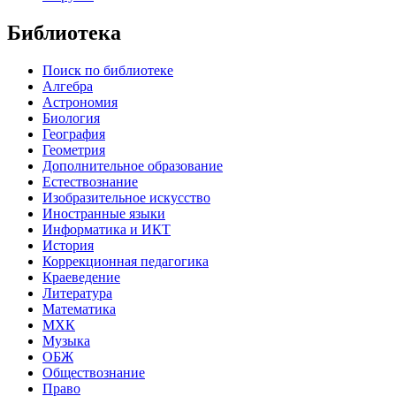
Библиотека
Поиск по библиотеке
Алгебра
Астрономия
Биология
География
Геометрия
Дополнительное образование
Естествознание
Изобразительное искусство
Иностранные языки
Информатика и ИКТ
История
Коррекционная педагогика
Краеведение
Литература
Математика
МХК
Музыка
ОБЖ
Обществознание
Право