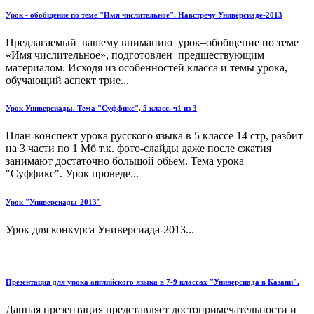
Урок - обобщение по теме "Имя числительное". Навстречу Универсиаде-2013
Предлагаемый вашему вниманию урок–обобщение по теме
«Имя числительное», подготовлен предшествующим
материалом. Исходя из особенностей класса и темы урока,
обучающий аспект трие...
Урок Универсиады. Тема "Суффикс", 5 класс. ч1 из 3
План-конспект урока русского языка в 5 классе 14 стр, разбит
на 3 части по 1 Мб т.к. фото-слайды даже после сжатия
занимают достаточно большой обьем. Тема урока
"Суффикс". Урок проведе...
Урок "Универсиады-2013"
Урок для конкурса Универсиада-2013...
Презентация для урока английского языка в 7-9 классах "Универсиада в Казани".
Данная презентация представляет достопримечательности и