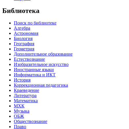
Библиотека
Поиск по библиотеке
Алгебра
Астрономия
Биология
География
Геометрия
Дополнительное образование
Естествознание
Изобразительное искусство
Иностранные языки
Информатика и ИКТ
История
Коррекционная педагогика
Краеведение
Литература
Математика
МХК
Музыка
ОБЖ
Обществознание
Право