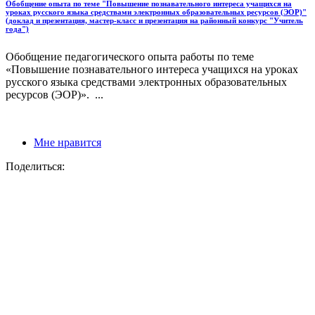
Обобщение опыта по теме "Повышение познавательного интереса учащихся на
уроках русского языка средствами электронных образовательных ресурсов (ЭОР)"
(доклад и презентация, мастер-класс и презентация на районный конкурс "Учитель
года")
Обобщение педагогического опыта работы по теме
«Повышение познавательного интереса учащихся на уроках
русского языка средствами электронных образовательных
ресурсов (ЭОР)». ...
Мне нравится
Поделиться: