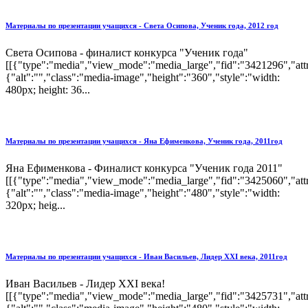
Материалы по презентации учащихся - Света Осипова, Ученик года, 2012 год
Света Осипова - финалист конкурса "Ученик года"
[[{"type":"media","view_mode":"media_large","fid":"3421296","attr
{"alt":"","class":"media-image","height":"360","style":"width:
480px; height: 36...
Материалы по презентации учащихся - Яна Ефименкова, Ученик года, 2011год
Яна Ефименкова - Финалист конкурса "Ученик года 2011"
[[{"type":"media","view_mode":"media_large","fid":"3425060","attr
{"alt":"","class":"media-image","height":"480","style":"width:
320px; heig...
Материалы по презентации учащихся - Иван Васильев, Лидер XXI века, 2011год
Иван Васильев - Лидер XXI века!
[[{"type":"media","view_mode":"media_large","fid":"3425731","attr