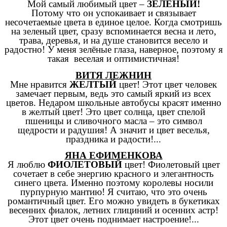
Мой самый любимый цвет –
ЗЕЛЁНЫЙ!
Потому что он успокаивает и связывает
несочетаемые цвета в единое целое. Когда смотришь
на зеленый цвет, сразу вспоминается весна и лето,
трава, деревья, и на душе становится весело и
радостно! У меня зелёные глаза, наверное, поэтому я
такая веселая и оптимистичная!
ВИТЯ ЛЕЖНИН
Мне нравится
ЖЕЛТЫЙ
цвет! Этот цвет человек
замечает первым, ведь это самый яркий из всех
цветов. Недаром школьные автобусы красят именно
в желтый цвет! Это цвет солнца, цвет спелой
пшеницы и сливочного масла – это символ
щедрости и радушия! А значит и цвет веселья,
праздника и радости!...
ЯНА ЕФИМЕНКОВА
Я люблю
ФИОЛЕТОВЫЙ
цвет! Фиолетовый цвет
сочетает в себе энергию красного и элегантность
синего цвета. Именно поэтому королевы носили
пурпурную мантию! Я считаю, что это очень
романтичный цвет. Его можно увидеть в букетиках
весенних фиалок, летних глициний и осенних астр!
Этот цвет очень поднимает настроение!...