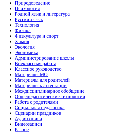
Природоведение
Психология
Родной язык и литература
Русский язык
Технология
Физика
Физкультура и спорт
Химия
Экология
Экономика
Администрирование школы
Внеклассная работа
Классное руководство
Материалы МО
Материалы для родителей
Материалы к аттестации
Междисциплинарное обобщение
Общепедагогические технологии
Работа с родителями
Социальная педагогика
Сценарии праздников
Аудиозаписи
Видеозаписи
Разное