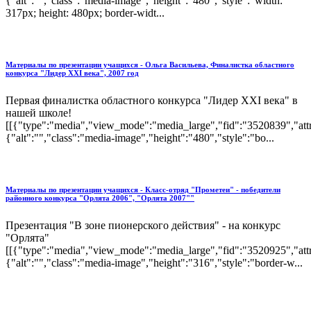
{"alt":"","class":"media-image","height":"480","style":"width:
317px; height: 480px; border-widt...
Материалы по презентации учащихся - Ольга Васильева, Финалистка областного
конкурса "Лидер XXI века", 2007 год
Первая финалистка областного конкурса "Лидер XXI века" в
нашей школе!
[[{"type":"media","view_mode":"media_large","fid":"3520839","attr
{"alt":"","class":"media-image","height":"480","style":"bo...
Материалы по презентации учащихся - Класс-отряд "Прометеи" - победители
районного конкурса "Орлята 2006", "Орлята 2007""
Презентация "В зоне пионерского действия" - на конкурс
"Орлята"
[[{"type":"media","view_mode":"media_large","fid":"3520925","attr
{"alt":"","class":"media-image","height":"316","style":"border-w...