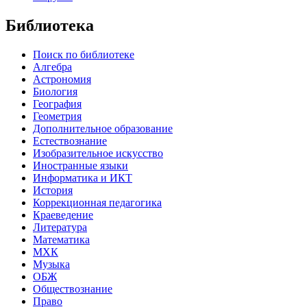
Библиотека
Поиск по библиотеке
Алгебра
Астрономия
Биология
География
Геометрия
Дополнительное образование
Естествознание
Изобразительное искусство
Иностранные языки
Информатика и ИКТ
История
Коррекционная педагогика
Краеведение
Литература
Математика
МХК
Музыка
ОБЖ
Обществознание
Право