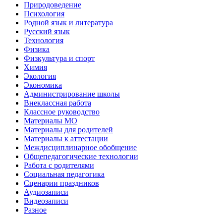
Природоведение
Психология
Родной язык и литература
Русский язык
Технология
Физика
Физкультура и спорт
Химия
Экология
Экономика
Администрирование школы
Внеклассная работа
Классное руководство
Материалы МО
Материалы для родителей
Материалы к аттестации
Междисциплинарное обобщение
Общепедагогические технологии
Работа с родителями
Социальная педагогика
Сценарии праздников
Аудиозаписи
Видеозаписи
Разное