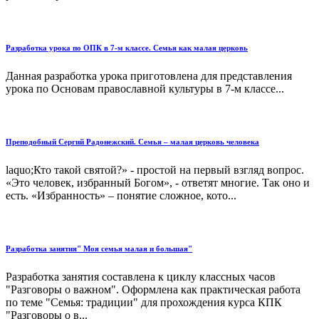
Разработка урока по ОПК в 7-м классе. Семья как малая церковь
Данная разработка урока приготовлена для представления
урока по Основам православной культуры в 7-м классе...
Преподобный Сергий Радонежский. Семья – малая церковь человека
laquo;Кто такой святой?» - простой на первый взгляд вопрос.
«Это человек, избранный Богом», - ответят многие. Так оно и
есть. «Избранность» – понятие сложное, кото...
Разработка занятия" Моя семья малая и большая"
Разработка занятия составлена к циклу классных часов
"Разговоры о важном". Оформлена как практическая работа
по теме "Семья: традиции" для прохождения курса КПК
"Разговоры о в...