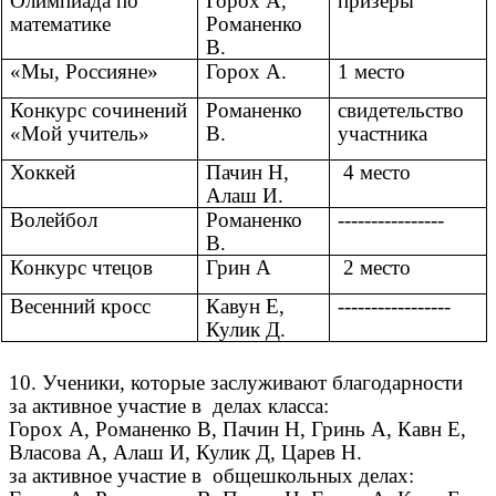
Олимпиада по
Горох А,
призёры
математике
Романенко
В.
«Мы, Россияне»
Горох А.
1 место
Конкурс сочинений
Романенко
свидетельство
«Мой учитель»
В.
участника
Хоккей
Пачин Н,
4 место
Алаш И.
Волейбол
Романенко
----------------
В.
Конкурс чтецов
Грин А
2 место
Весенний кросс
Кавун Е,
-----------------
Кулик Д.
10. Ученики, которые заслуживают благодарности
за активное участие в делах класса:
Горох А, Романенко В, Пачин Н, Гринь А, Кавн Е,
Власова А, Алаш И, Кулик Д, Царев Н.
за активное участие в общешкольных делах: