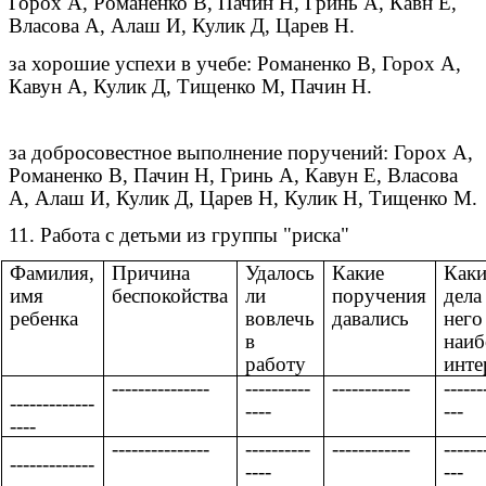
Горох А, Романенко В, Пачин Н, Гринь А, Кавн Е,
Власова А, Алаш И, Кулик Д, Царев Н.
за хорошие успехи в учебе: Романенко В, Горох А,
Кавун А, Кулик Д, Тищенко М, Пачин Н.
за добросовестное выполнение поручений: Горох А,
Романенко В, Пачин Н, Гринь А, Кавун Е, Власова
А, Алаш И, Кулик Д, Царев Н, Кулик Н, Тищенко М.
11. Работа с детьми из группы "риска"
Фамилия,
Причина
Удалось
Какие
Каки
имя
беспокойства
ли
поручения
дела
ребенка
вовлечь
давались
него
в
наиб
работу
инте
---------------
----------
------------
------
-------------
----
---
----
---------------
----------
------------
------
-------------
----
---