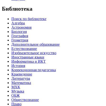
Библиотека
Поиск по библиотеке
Алгебра
Астрономия
Биология
География
Геометрия
Дополнительное образование
Естествознание
Изобразительное искусство
Иностранные языки
Информатика и ИКТ
История
Коррекционная педагогика
Краеведение
Литература
Математика
МХК
Музыка
ОБЖ
Обществознание
Право