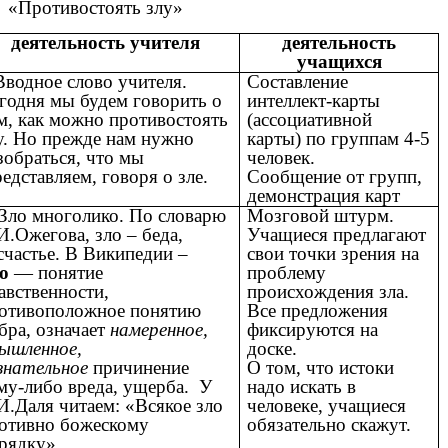
«Противостоять злу»
деятельность учителя
деятельность
учащихся
Вводное слово учителя.
Составление
годня мы будем говорить о
интеллект-карты
м, как можно противостоять
(ассоциативной
у. Но прежде нам нужно
карты) по группам 4-5
зобраться, что мы
человек.
едставляем, говоря о зле.
Сообщение от групп,
демонстрация карт
 Зло многолико. По словарю
Мозговой штурм.
И.Ожегова, зло – беда,
Учащиеся предлагают
счастье. В Википедии –
свои точки зрения на
о
— понятие
проблему
авственности
,
происхождения зла.
отивоположное понятию
Все предложения
бра
, означает
намеренное,
фиксируются на
ышленное,
доске.
знательное
причинение
О том, что истоки
му-либо вреда, ущерба. У
надо искать в
И.Даля читаем: «
Всякое
зло
человеке, учащиеся
отивно
божескому
обязательно скажут.
рядку»