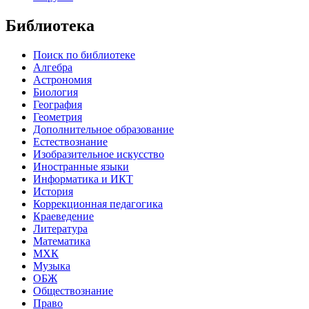
Библиотека
Поиск по библиотеке
Алгебра
Астрономия
Биология
География
Геометрия
Дополнительное образование
Естествознание
Изобразительное искусство
Иностранные языки
Информатика и ИКТ
История
Коррекционная педагогика
Краеведение
Литература
Математика
МХК
Музыка
ОБЖ
Обществознание
Право