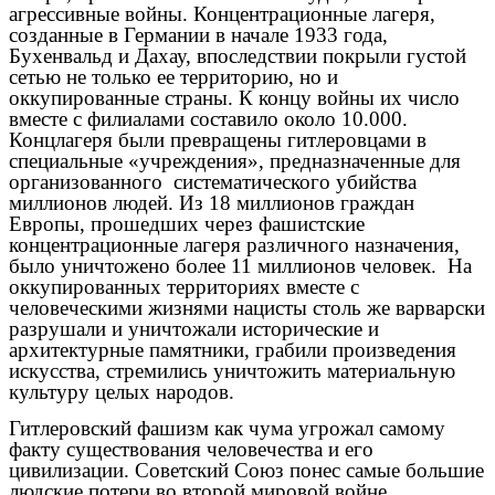
агрессивные войны. Концентрационные лагеря,
созданные в Германии в начале 1933 года,
Бухенвальд и Дахау, впоследствии покрыли густой
сетью не только ее территорию, но и
оккупированные страны. К концу войны их число
вместе с филиалами составило около 10.000.
Концлагеря были превращены гитлеровцами в
специальные «учреждения», предназначенные для
организованного систематического убийства
миллионов людей. Из 18 миллионов граждан
Европы, прошедших через фашистские
концентрационные лагеря различного назначения,
было уничтожено более 11 миллионов человек. На
оккупированных территориях вместе с
человеческими жизнями нацисты столь же варварски
разрушали и уничтожали исторические и
архитектурные памятники, грабили произведения
искусства, стремились уничтожить материальную
культуру целых народов.
Гитлеровский фашизм как чума угрожал самому
факту существования человечества и его
цивилизации. Советский Союз понес самые большие
людские потери во второй мировой войне.