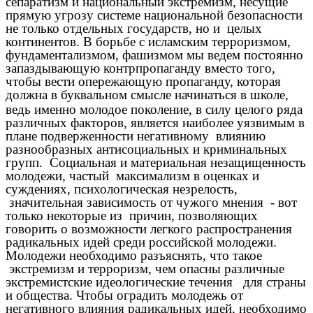
сепаратизм и национальный экстремизм, несущие
прямую угрозу системе национальной безопасности
не только отдельных государств, но и целых
континентов. В борьбе с исламским терроризмом,
фундаментализмом, фашизмом мы ведем постоянно
запаздывающую контрпропаганду вместо того,
чтобы вести опережающую пропаганду, которая
должна в буквальном смысле начинаться в школе,
ведь
именно молодое поколение, в силу целого ряда
различных факторов, является наиболее уязвимым в
плане подверженности негативному влиянию
разнообразных антисоциальных и криминальных
групп. Социальная и материальная незащищенность
молодежи, частый максимализм в оценках и
суждениях, психологическая незрелость,
значительная зависимость от чужого мнения - вот
только некоторые из причин, позволяющих
говорить о возможности легкого распространения
радикальных идей среди российской молодежи.
Молодежи необходимо разъяснять, что такое
экстремизм и терроризм, чем опасны различные
экстремистские идеологические течения для страны
и общества. Чтобы оградить молодежь от
негативного влияния радикальных идей, необходимо