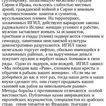
группировку, захватившую несколько городов
Сирии и Ирака, пользуясь слабостью местных
армий, гражданской войной в Сирии и вековым
противостоянием шиитов и суннитов,
мусульманских племен. На территориях,
захваченных ИГИЛ, действуют варварские законы
радикального Ислама: женщин угоняют в рабство,
мужчин заставляют воевать за исламистов,
христиане и езиды (племя) подвергаются гонениям и
геноциду, памятники неисламской культуры
демонстративно разрушаются. ИГИЛ также
нелегально торгует нефтью, обильно имеющейся в
захваченных районах, а на вырученные деньги
покупает оружие и вербует новых боевиков в свои
ряды.
Один из лидеров, или вождей, ИГИЛ заявил:
«Мы победим ваш «Рим», сломаем ваши кресты и
обратим в рабынь ваших женщин». «Если мы не
доберёмся до вас в этот раз, тогда наши дети и наши
внуки сделают это, они станут продавать ваших
сыновей как рабов на невольничьем рынке».
Методы борьбы с противником отличаются особой
жестокостью. Публичные казни американских и
европейских журналистов, специалистов из арабских
стран, серия терактов во Франции, трагедия с