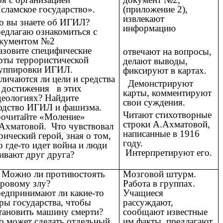
сламское государство».
(приложение 2),
извлекают
о вы знаете об ИГИЛ?
информацию
едлагаю ознакомиться с
кументом №2
зовите специфические
отвечают на вопросы,
рты террористической
делают выводы,
уппировки ИГИЛ.
фиксируют в картах.
личаются ли цели и средства
Демонстрируют
 достижения в этих
карты, комментируют
еологиях? Найдите
свои суждения.
одство ИГИЛ и фашизма.
Читают стихотворные
очитайте «Моление»
строки А.Ахматовой,
Ахматовой. Что чувствовал
написанные в 1916
рический герой, зная о том,
году.
о где-то идет война и люди
Интерпретируют его.
ивают друг друга?
 Можно ли противостоять
Мозговой штурм.
ровому злу?
Работа в группах.
едпринимают ли какие-то
Учащиеся
ры государства, чтобы
рассуждают,
тановить машину смерти?
сообщают известные
о может сделать отдельный
им факты, предлагают