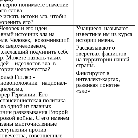
 верно понимаете значение
ого слова.
е искать истоки зла, чтобы
коренить его?
 Человек и его идеи –
Учащиеся называют
авный источник зла на
известные им из курса
мле. Человек, возомнивший
истории имена.
бя сверхчеловеком,
Рассказывают о
зжелавший подчинить себе
зверствах фашистов
р. Можете назвать таких
на территории нашей
дей – идеологов зла в
страны.
тории человечества?
Фиксируют в
ольф Гитлер -
интеллект-картах,
сновоположник
национал-
развивая понятие
циализма
,
«зло»
рер
Германии
. Его
кспансионистская политика
ала одной из главных
ичин
развязывания
Второй
ровой войны
. С его именем
язаны многочисленные
еступления против
ловечества
, совершённые