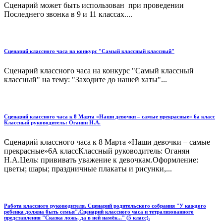
Сценарий может быть использован при проведении
Последнего звонка в 9 и 11 классах....
Сценарий классного часа на конкурс "Самый классный классный"
Сценарий классного часа на конкурс "Самый классный
классный" на тему: "Заходите до нашей хаты"...
Сценарий классного часа к 8 Марта «Наши девочки – самые прекрасные» 6а класс
Классный руководитель: Оганян Н.А.
Сценарий классного часа к 8 Марта «Наши девочки – самые
прекрасные»6А классКлассный руководитель: Оганян
Н.А.Цель: прививать уважение к девочкам.Оформление:
цветы; шары; праздничные плакаты и рисунки,...
Работа классного руководителя. Сценарий родительского собрания "У каждого
ребенка должна быть семья".Сценарий классного часа и тетрализованного
представления "Сказка ложь, да в ней намёк..." (5 класс).