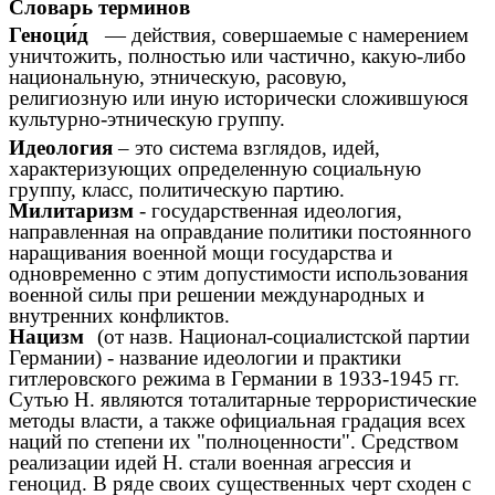
Словарь терминов
Геноци́д
— действия, совершаемые с намерением
уничтожить, полностью или частично, какую-либо
национальную
,
этническую
,
расовую
,
религиозную
или иную исторически сложившуюся
культурно-этническую группу.
Идеология
– это система взглядов, идей,
характеризующих определенную социальную
группу, класс, политическую партию.
Милитаризм
- государственная идеология,
направленная на оправдание политики постоянного
наращивания военной мощи государства и
одновременно с этим допустимости использования
военной силы при решении международных и
внутренних конфликтов.
Нацизм
(от назв. Национал-социалистской партии
Германии) - название идеологии и практики
гитлеровского режима в Германии в 1933-1945 гг.
Сутью Н. являются тоталитарные террористические
методы власти, а также официальная градация всех
наций по степени их "полноценности". Средством
реализации идей Н. стали военная
агрессия
и
геноцид. В ряде своих существенных черт сходен с