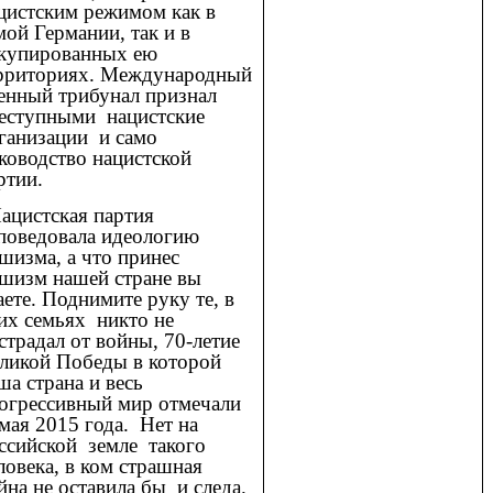
цистским режимом как в
мой Германии, так и в
купированных ею
рриториях.
Международный
енный трибунал
признал
еступными нацистские
ганизации и само
ководство
нацистской
ртии
.
цистская партия
поведовала идеологию
шизма, а что принес
шизм нашей стране вы
аете. Поднимите руку те, в
их семьях никто не
страдал от войны, 70-летие
ликой Победы в которой
ша страна и весь
огрессивный мир отмечали
мая 2015 года. Нет на
ссийской земле такого
ловека, в ком страшная
йна не оставила бы и следа.