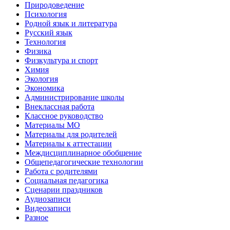
Природоведение
Психология
Родной язык и литература
Русский язык
Технология
Физика
Физкультура и спорт
Химия
Экология
Экономика
Администрирование школы
Внеклассная работа
Классное руководство
Материалы МО
Материалы для родителей
Материалы к аттестации
Междисциплинарное обобщение
Общепедагогические технологии
Работа с родителями
Социальная педагогика
Сценарии праздников
Аудиозаписи
Видеозаписи
Разное