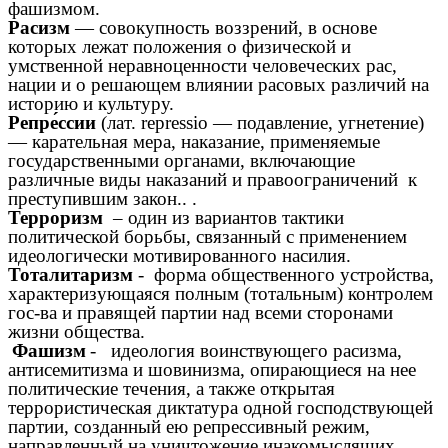
фашизмом.
Расизм
— совокупность воззрений, в основе
которых лежат положения о физической и
умственной неравноценности человеческих рас,
нации и о решающем влиянии расовых различий на
историю и культуру.
Репре́ссии
(лат. repressio — подавление, угнетение)
— карательная мера, наказание, применяемые
государственными органами, включающие
различные виды наказаний и правоограничений к
преступившим закон.. .
Терроризм
– один из вариантов тактики
политической борьбы, связанный с применением
идеологически мотивированного насилия.
Тоталитаризм
-
форма
общественного устройства,
характеризующаяся полным (тотальным) контролем
гос-ва и правящей партии над всеми сторонами
жизни общества.
Фашизм
- идеология воинствующего расизма,
антисемитизма и шовинизма, опирающиеся на нее
политические течения, а также открытая
террористическая диктатура одной господствующей
партии, созданный ею репрессивный режим,
направленный на уничтожение инакомыслящих