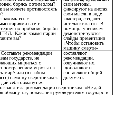
ловек, борясь с этим злом?
свои методы,
к вы можете противостоять
фиксируют на листах
у?
свои мысли в виде
знакомьтесь с
кластера, создают
мментариями в сети
интеллект-карты. В
тернет по проблеме борьбы
помощь ученикам
ИГИЛ. Какие комментарии
демонстрируются
тавите вы?
слайды презентации
«Чтобы остановить
машину смерти»
 Составьте рекомендации
составляют
авам государств, не
рекомендации,
лающих мириться с
озвучивают их,
спространением угрозы на
дополняют и
сь мир// или (в слабом
составляют общий
ассе) памятку сверстникам «
документ.
 дай себя обмануть».
ог занятия: рекомендации сверстникам «Не дай
бя обмануть», пожелания руководителям государств