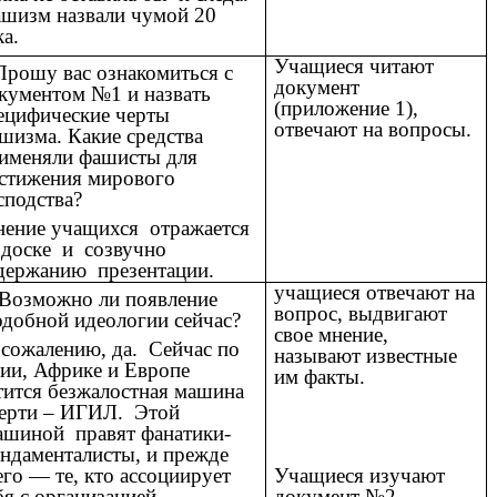
шизм назвали чумой 20
ка.
Учащиеся читают
Прошу вас ознакомиться с
документ
кументом №1 и назвать
(приложение 1),
ецифические черты
отвечают на вопросы.
шизма. Какие средства
именяли фашисты для
стижения мирового
сподства?
ение учащихся отражается
 доске и созвучно
держанию презентации.
учащиеся отвечают на
 Возможно ли появление
вопрос, выдвигают
добной идеологии сейчас?
свое мнение,
сожалению, да. Сейчас по
называют известные
ии, Африке и Европе
им факты.
тится безжалостная машина
ерти – ИГИЛ. Этой
шиной правят фанатики-
ндаменталисты, и прежде
его — те, кто ассоциирует
Учащиеся изучают
бя с организацией
документ №2,