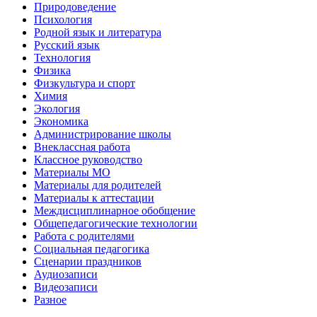
Природоведение
Психология
Родной язык и литература
Русский язык
Технология
Физика
Физкультура и спорт
Химия
Экология
Экономика
Администрирование школы
Внеклассная работа
Классное руководство
Материалы МО
Материалы для родителей
Материалы к аттестации
Междисциплинарное обобщение
Общепедагогические технологии
Работа с родителями
Социальная педагогика
Сценарии праздников
Аудиозаписи
Видеозаписи
Разное