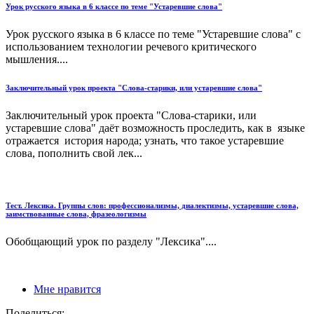
Урок русского языка в 6 классе по теме "Устаревшие слова"
Урок русского языка в 6 классе по теме "Устаревшие слова" с
использованием технологии речевого критического
мышления....
Заключительный урок проекта "Слова-старики, или устаревшие слова"
Заключительный урок проекта "Слова-старики, или
устаревшие слова" даёт возможность проследить, как в языке
отражается история народа; узнать, что такое устаревшие
слова, пополнить свой лек...
Тест. Лексика. Группы слов: профессионализмы, диалектизмы, устаревшие слова,
заимствованные слова, фразеологизмы
Обобщающий урок по разделу "Лексика"....
Мне нравится
Поделиться: