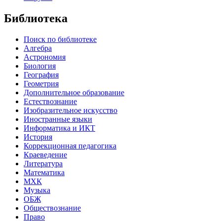
Библиотека
Поиск по библиотеке
Алгебра
Астрономия
Биология
География
Геометрия
Дополнительное образование
Естествознание
Изобразительное искусство
Иностранные языки
Информатика и ИКТ
История
Коррекционная педагогика
Краеведение
Литература
Математика
МХК
Музыка
ОБЖ
Обществознание
Право