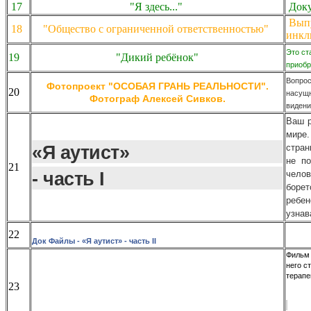
17
"Я здесь..."
Доку
Выпу
18
"Общество с ограниченной ответственностью"
инкл
Это ст
19
"Дикий ребёнок"
приобр
Вопрос
Фотопроект "ОСОБАЯ ГРАНЬ РЕАЛЬНОСТИ".
20
насущн
Фотограф Алексей Сивков.
видени
Ваш р
мире
«Я аутист»
стран
не п
21
челов
- часть I
борет
ребен
узнав
22
Док Файлы - «Я аутист» - часть II
Фильм 
него с
терапе
23