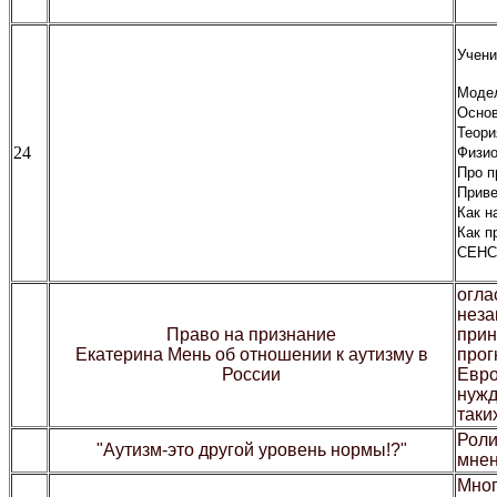
Учени
Модел
Основ
Теори
24
Физио
Про п
Приве
Как н
Как п
СЕНС
огла
нез
Право на признание
прин
Екатерина Мень об отношении к аутизму в
прог
России
Евро
нужд
таки
Роли
"Аутизм-это другой уровень нормы!?"
мнен
Мног