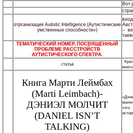
Вот 
стра
вхо
отрганизация
Autistic
Intelligence
(Аутистические
Авст
умственные способности»)
– ве
такж
ТЕМАТИЧЕСКИЙ НОМЕР, ПОСВЯЩЕННЫЙ
ПРОБЛЕМЕ РАССТРОЙСТВ
АУТИСТИЧЕСКОГО СПЕКТРА.
Кратк
статья
много
Книга Марти Леймбах
(Marti Leimbach)-
«Дэн
ДЭНИЭЛ МОЛЧИТ
мален
того,
(DANIEL ISN’T
истор
TALKING)