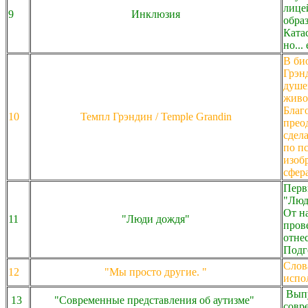
лице
9
Инклюзия
обра
Ката
но...
В би
Грэн
душе
живо
Благ
10
Темпл Грэндин / Temple Grandin
прео
сдел
по п
изоб
сфер
Перв
"Люд
От н
11
"Люди дождя"
пров
отне
Подг
Слов
12
"Мы просто другие. "
испо
Выпу
13
"Современные представления об аутизме"
совр