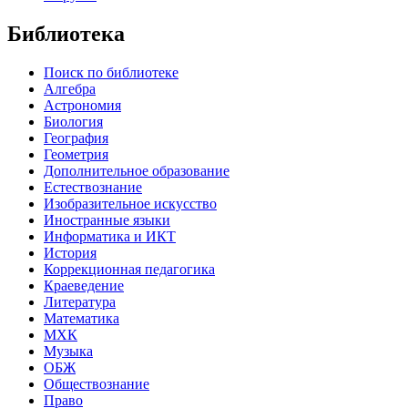
Библиотека
Поиск по библиотеке
Алгебра
Астрономия
Биология
География
Геометрия
Дополнительное образование
Естествознание
Изобразительное искусство
Иностранные языки
Информатика и ИКТ
История
Коррекционная педагогика
Краеведение
Литература
Математика
МХК
Музыка
ОБЖ
Обществознание
Право