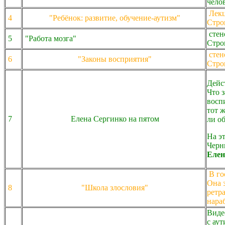
чело
Лекц
4
"Ребёнок: развитие, обучение-аутизм"
Стро
стен
5
"Работа мозга"
Стро
стен
6
"Законы восприятия"
Стро
Дейс
Что 
восп
тот 
7
Елена Сергинко на пятом
ли о
На э
Черн
Елен
В го
Она 
8
"Школа злословия"
ретр
нара
Виде
с ау