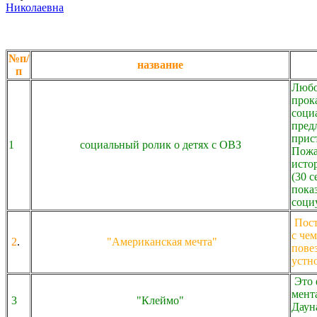
Николаевна
№п/
название
п
Любо
прок
соци
пред
прис
1
социальный ролик о детях с ОВЗ
Пожа
исто
(30 с
пока
соци
Пост
с че
2
.
"Американская мечта"
повез
устн
Это 
мент
3
"Клеймо"
Даун