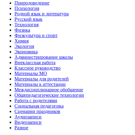
Природоведение
Психология
Родной язык и литература
Русский язык
Технология
Физика
Физкультура и спорт
Химия
Экология
Экономика
Администрирование школы
Внеклассная работа
Классное руководство
Материалы МО
Материалы для родителей
Материалы к аттестации
Междисциплинарное обобщение
Общепедагогические технологии
Работа с родителями
Социальная педагогика
Сценарии праздников
Аудиозаписи
Видеозаписи
Разное