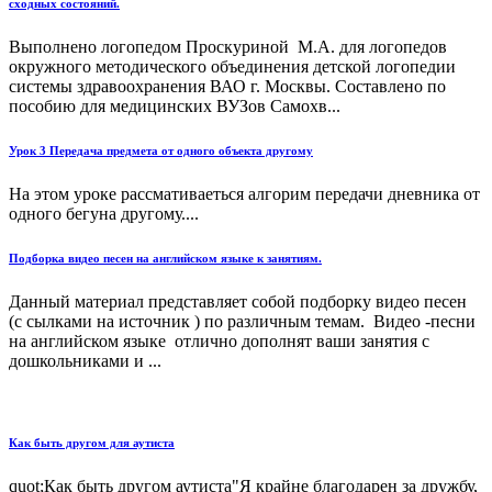
сходных состояний.
Выполнено логопедом Проскуриной М.А. для логопедов
окружного методического объединения детской логопедии
системы здравоохранения ВАО г. Москвы. Составлено по
пособию для медицинских ВУЗов Самохв...
Урок 3 Передача предмета от одного объекта другому
На этом уроке рассмативаеться алгорим передачи дневника от
одного бегуна другому....
Подборка видео песен на английском языке к занятиям.
Данный материал представляет собой подборку видео песен
(с сылками на источник ) по различным темам. Видео -песни
на английском языке отлично дополнят ваши занятия с
дошкольниками и ...
Как быть другом для аутиста
quot;Как быть другом аутиста"Я крайне благодарен за дружбу,