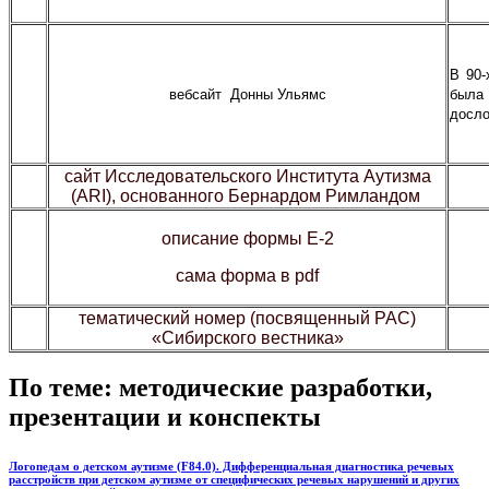
В 90-
вебсайт Донны Ульямс
была 
досло
сайт Исследовательского Института Аутизма
(
ARI
), основанного Бернардом Римландом
описание формы Е-2
сама форма в
pdf
тематический номер (посвященный РАС)
«Сибирского вестника»
По теме: методические разработки,
презентации и конспекты
Логопедам о детском аутизме (F84.0). Дифференциальная диагностика речевых
расстройств при детском аутизме от специфических речевых нарушений и других