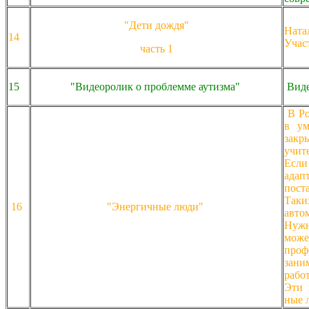
"Дети дождя"
Натал
14
Учас
часть 1
15
"Видеоролик о проблемме аутизма"
Виде
В Ро
в ум
закр
учит
Если
адап
пост
Таки
16
"Энергичные люди"
авто
Нужн
мож
проф
зани
рабо
Эти 
ные 