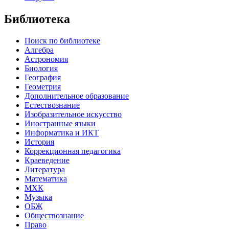
Библиотека
Поиск по библиотеке
Алгебра
Астрономия
Биология
География
Геометрия
Дополнительное образование
Естествознание
Изобразительное искусство
Иностранные языки
Информатика и ИКТ
История
Коррекционная педагогика
Краеведение
Литература
Математика
МХК
Музыка
ОБЖ
Обществознание
Право