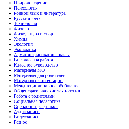
Природоведение
Психология
Родной язык и литература
Русский язык
Технология
Физика
Физкультура и спорт
Химия
Экология
Экономика
Администрирование школы
Внеклассная работа
Классное руководство
Материалы МО
Материалы для родителей
Материалы к аттестации
Междисциплинарное обобщение
Общепедагогические технологии
Работа с родителями
Социальная педагогика
Сценарии праздников
Аудиозаписи
Видеозаписи
Разное