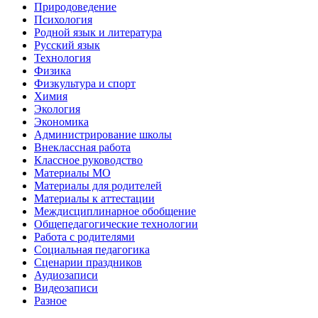
Природоведение
Психология
Родной язык и литература
Русский язык
Технология
Физика
Физкультура и спорт
Химия
Экология
Экономика
Администрирование школы
Внеклассная работа
Классное руководство
Материалы МО
Материалы для родителей
Материалы к аттестации
Междисциплинарное обобщение
Общепедагогические технологии
Работа с родителями
Социальная педагогика
Сценарии праздников
Аудиозаписи
Видеозаписи
Разное