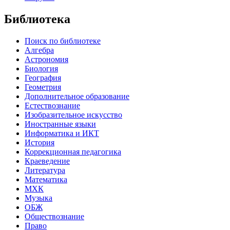
Библиотека
Поиск по библиотеке
Алгебра
Астрономия
Биология
География
Геометрия
Дополнительное образование
Естествознание
Изобразительное искусство
Иностранные языки
Информатика и ИКТ
История
Коррекционная педагогика
Краеведение
Литература
Математика
МХК
Музыка
ОБЖ
Обществознание
Право