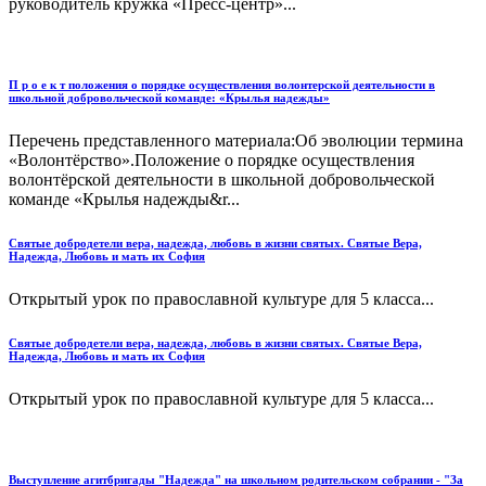
руководитель кружка «Пресс-центр»...
П р о е к т положения о порядке осуществления волонтерской деятельности в
школьной добровольческой команде: «Крылья надежды»
Перечень представленного материала:Об эволюции термина
«Волонтёрство».Положение о порядке осуществления
волонтёрской деятельности в школьной добровольческой
команде «Крылья надежды&r...
Святые добродетели вера, надежда, любовь в жизни святых. Святые Вера,
Надежда, Любовь и мать их София
Открытый урок по православной культуре для 5 класса...
Святые добродетели вера, надежда, любовь в жизни святых. Святые Вера,
Надежда, Любовь и мать их София
Открытый урок по православной культуре для 5 класса...
Выступление агитбригады "Надежда" на школьном родительском собрании - "За