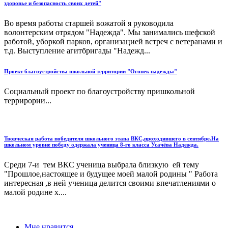
здоровье и безопасность своих детей"
Во время работы старшей вожатой я руководила
волонтерским отрядом "Надежда". Мы занимались шефской
работой, уборкой парков, организацией встреч с ветеранами и
т.д. Выступление агитбригады "Надежд...
Проект благоустройства школьной территории "Огонек надежды"
Социальный проект по благоустройству пришкольной
террирории...
Творческая работа победителя школьного этапа ВКС,проходившего в сентябре.На
школьном уровне победу одержала ученица 8-го класса Усачёва Надежда.
Среди 7-и тем ВКС ученица выбрала близкую ей тему
"Прошлое,настоящее и будущее моей малой родины " Работа
интересная ,в ней ученица делится своими впечатлениями о
малой родине х....
Мне нравится