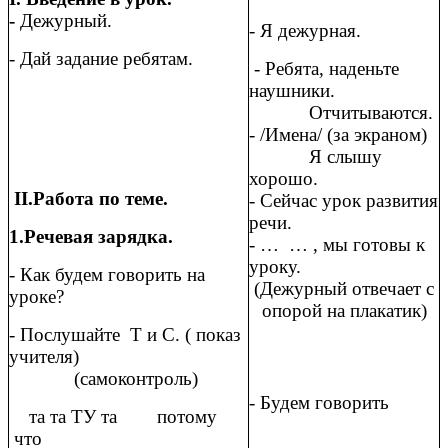
-
Дежурный.
- Я дежурная.
- Дай задание ребятам.
- Ребята, наденьте
наушники.
Отчитываются.
- /Имена/ (за экраном)
Я слышу
хорошо.
II.Работа по теме.
- Сейчас урок развития
речи.
1.Речевая зарядка.
- … … , мы готовы к
уроку.
- Как будем говорить на
(Дежурный отвечает с
уроке?
опорой на плакатик)
- Послушайте Т и С. ( показ
учителя)
(самоконтроль)
- Будем говорить
та та ТУ та потому
что