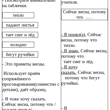
- Посмотрите внимательно
учителя.
на таблички.
Сейчас весна, потому
тепло
что … .
падают листья
- Я понял(а).
Сейчас
тает снег и лёд
весна, потому что
холодно
тепло.
- Я знаю.
Сейчас весна,
бегут ручейки
потому что
тает снег и лёд.
- Это приметы весны.
- Я хочу
сказать.
Сейчас весна,
Использует приём
потому что бегут
сопряжённого
ручейки.
проговаривания(совместно с
детьми), даёт образец.
- Я тоже хочу сказать.
Сейчас весна, потому что /
- Я
падают листья/