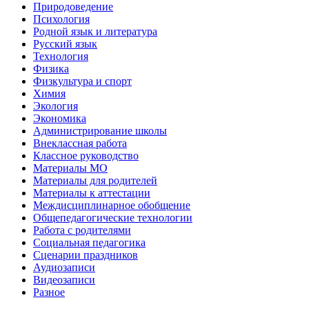
Природоведение
Психология
Родной язык и литература
Русский язык
Технология
Физика
Физкультура и спорт
Химия
Экология
Экономика
Администрирование школы
Внеклассная работа
Классное руководство
Материалы МО
Материалы для родителей
Материалы к аттестации
Междисциплинарное обобщение
Общепедагогические технологии
Работа с родителями
Социальная педагогика
Сценарии праздников
Аудиозаписи
Видеозаписи
Разное