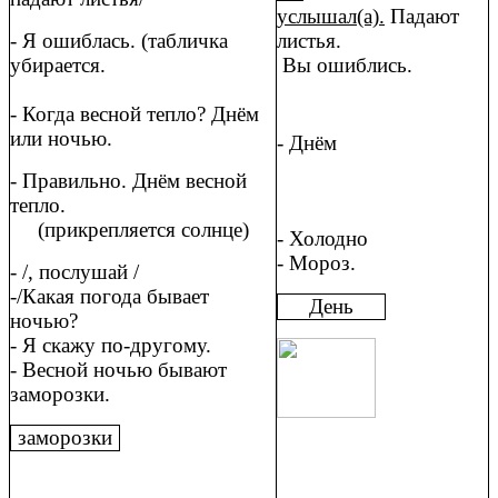
услышал(а).
Падают
- Я ошиблась. (табличка
листья.
убирается.
Вы ошиблись.
- Когда весной тепло? Днём
или ночью.
- Днём
- Правильно. Днём весной
тепло.
(прикрепляется солнце)
- Холодно
- Мороз.
- /, послушай /
-/Какая погода бывает
День
ночью?
- Я скажу по-другому.
- Весной ночью бывают
заморозки.
заморозки