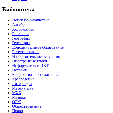
Библиотека
Поиск по библиотеке
Алгебра
Астрономия
Биология
География
Геометрия
Дополнительное образование
Естествознание
Изобразительное искусство
Иностранные языки
Информатика и ИКТ
История
Коррекционная педагогика
Краеведение
Литература
Математика
МХК
Музыка
ОБЖ
Обществознание
Право