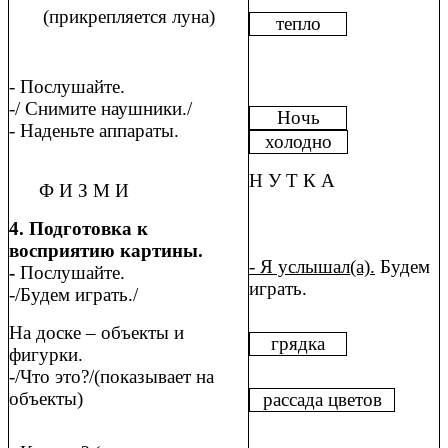
(прикрепляется луна)
тепло
- Послушайте.
-/ Снимите наушники./
Ночь
- Наденьте аппараты.
холодно
Н У Т К А
Ф И З М И
4. Подготовка к
восприятию картины.
- Я услышал(а).
Будем
-
Послушайте.
играть.
-/Будем играть./
На доске – объекты и
грядка
фигурки.
-/Что это?/(показывает на
объекты)
рассада цветов