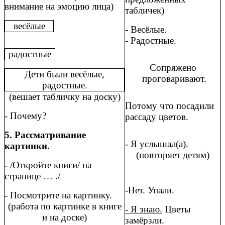
внимание на эмоцию лица)
табличек)
весёлые
- Весёлые.
- Радостные.
радостные
Сопряжено
Дети были весёлые,
проговаривают.
радостные.
(вешает табличку на доску)
Потому что посадили
- Почему?
рассаду цветов.
5. Рассматривание
- Я услышал(а).
картинки.
(повторяет детям)
- /Откройте книги/ на
странице … ./
-Нет. Упали.
- Посмотрите на картинку.
(работа по картинке в книге
- Я знаю.
Цветы
и на доске)
замёрзли.