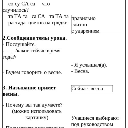
со су СА са что
случилось?
та ТА та са СА та ТА та
правильно
рассада цветов на грядке
слитно
с ударением
2.Сообщение темы урока.
-
Послушайте.
- …, /какое сейчас время
года?/
- Я услышал(а).
- Весна.
- Будем говорить о весне.
3. Называние примет
Сейчас весна.
весны.
- Почему вы так думаете?
(можно использовать
картинку)
Учащиеся выбирают
под руководством