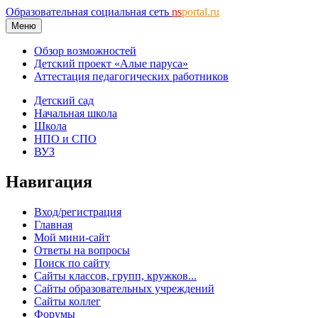
Образовательная социальная сеть
ns
portal.ru
Меню
Обзор возможностей
Детский проект «Алые паруса»
Аттестация педагогических работников
Детский сад
Начальная школа
Школа
НПО и СПО
ВУЗ
Навигация
Вход/регистрация
Главная
Мой мини-сайт
Ответы на вопросы
Поиск по сайту
Сайты классов, групп, кружков...
Сайты образовательных учреждений
Сайты коллег
Форумы