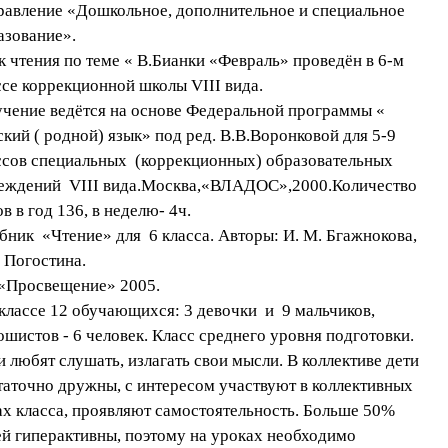
равление «Дошкольное, дополнительное и специальное
азование».
к чтения по теме « В.Бианки «Февраль» проведён в 6-м
ссе коррекционной школы VIII вида.
чение ведётся на основе Федеральной программы «
ский ( родной) язык» под ред. В.В.Воронковой для 5-9
ссов специальных (коррекционных) образовательных
еждений VIII вида.Москва,«ВЛАДОС»,2000.Количество
в в год 136, в неделю- 4ч.
бник «Чтение» для 6 класса. Авторы: И. М. Бгажнокова,
. Погостина.
 «Просвещение» 2005.
 классе 12 обучающихся: 3 девочки и 9 мальчиков,
ошистов - 6 человек. Класс среднего уровня подготовки
.
и любят слушать, излагать свои мысли. В коллективе дети
таточно дружны, с интересом участвуют в коллективных
ах класса, проявляют самостоятельность. Больше 50%
ей гиперактивны, поэтому на уроках необходимо