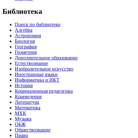
Библиотека
Поиск по библиотеке
Алгебра
Астрономия
Биология
География
Геометрия
Дополнительное образование
Естествознание
Изобразительное искусство
Иностранные языки
Информатика и ИКТ
История
Коррекционная педагогика
Краеведение
Литература
Математика
МХК
Музыка
ОБЖ
Обществознание
Право