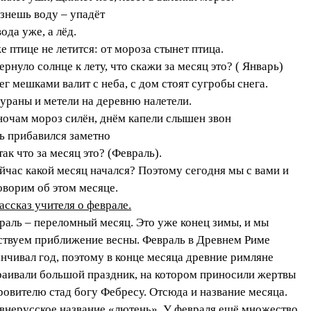
знешь воду – упадёт
ода уже, а лёд.
е птице не летится: от мороза стынет птица.
ернуло солнце к лету, что скажи за месяц это? ( Январь)
ег мешками валит с неба, с дом стоят сугробы снега.
бураны и метели на деревню налетели.
ночам мороз силён, днём капели слышен звон
ь прибавился заметно
так что за месяц это? (Февраль).
ейчас какой месяц начался? Поэтому сегодня мы с вами и
оворим об этом месяце.
Рассказ учителя о феврале.
раль – переломный месяц. Это уже конец зимы, и мы
ствуем приближение весны. Февраль в Древнем Риме
анчивал год, поэтому в конце месяца древние римляне
раивали большой праздник, на котором приносили жертвы
ровителю стад богу Фебресу. Отсюда и название месяца.
внерусское название «лютень». У февраля ещё множество