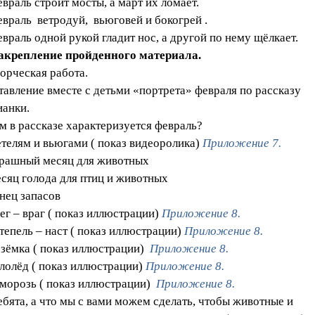
евраль строит мосты, а март их ломает.
евраль ветродуй, вьюговей и бокогрей .
евраль одной рукой гладит нос, а другой по нему щёлкает.
Закрепление пройденного материала.
ворческая работа.
тавление вместе с детьми «портрета» февраля по рассказу
ианки.
ем в рассказе характеризуется февраль?
етелям и вьюгами ( показ видеоролика)
Приложение 7.
трашный месяц для животных
есяц голода для птиц и животных
онец запасов
нег – враг ( показ иллюстрации)
Приложение 8.
ттепель – наст ( показ иллюстрации)
Приложение 8.
озёмка ( показ иллюстрации)
Приложение 8.
ололёд ( показ иллюстрации)
Приложение 8.
зморозь ( показ иллюстрации)
Приложение 8.
Ребята, а что мы с вами можем сделать, чтобы животные и