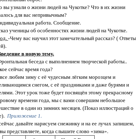
то вы узнали о жизни людей на Чукотке? Что в их жизни
залось для вас непривычным?
ндивидуальная работа. Сообщение.
сказ ученицы об особенностях жизни людей на Чукотке.
од.
-Чему вас научил этот замечательный рассказ? ( Ответы
й).
Введение в новую тему.
Фронтальная беседа с выполнением творческой работы..
акое сейчас время года?
все любим зиму с её чудесным лёгким морозцем и
еливающимся снегом, с её праздниками и даже бурями и
елями.
Этот урок тоже будет посвящён этому прекрасному
уровому времени года, мы с вами совершим небольшое
ешествие в один из зимних месяцев.
(
Показ иллюстраций о
е).
Приложение 1.
 сейчас давайте нарисуем снежинку и на ее лучах запишем,
 вы представляете, когда слышите слово «зима».