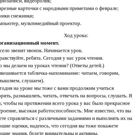
удиозаписи, видеоролик;
азрезные карточки с народными приметами о феврале;
учики снежинки;
омпьютер, мультимедийный проектор.
Ход урока:
рганизационный момент.
есело звенит звонок. Начинается урок.
равствуйте, ребята. Сегодня у нас урок чтения.
то мы делаем на уроках чтения? (Ответы детей.)
ывешивается табличка-напоминание: читаем, говорим,
мышляем, слушаем).
егодня на уроке мы тоже с вами продолжим учиться
орить, размышлять, читать, отвечать на вопросы, слушать. Я
у, чтобы на протяжении всего урока у вас было прекрасное
троение, высокая работоспособность. Мне известно, что вы
ете справляться с различными заданиями и выполнять их на
ошие оценки, надеюсь, что сегодня вы тоже покажете
ошие знания, будете внимательны и активны.