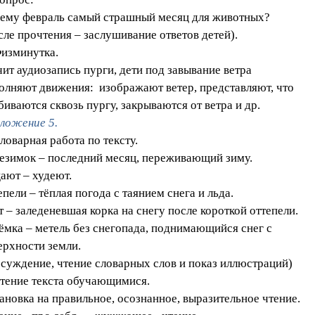
ему февраль самый страшный месяц для животных?
сле прочтения – заслушивание ответов детей).
Физминутка.
чит аудиозапись пурги, дети под завывание ветра
олняют движения: изображают ветер, представляют, что
биваются сквозь пургу, закрываются от ветра и др.
ложение 5.
ловарная работа по тексту.
езимок – последний месяц, переживающий зиму.
ают – худеют.
епели – тёплая погода с таянием снега и льда.
т – заледеневшая корка на снегу после короткой оттепели.
ёмка – метель без снегопада, поднимающийся снег с
ерхности земли.
бсуждение, чтение словарных слов и показ иллюстраций)
Чтение текста обучающимися.
ановка на правильное, осознанное, выразительное чтение.