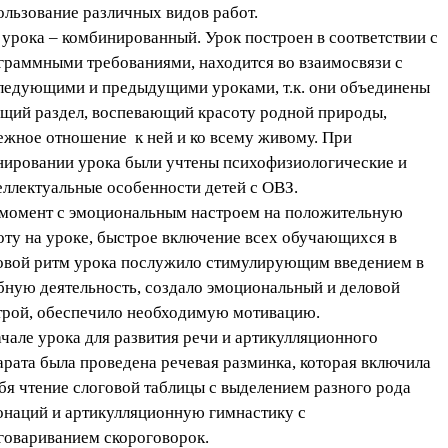
ользование различных видов работ.
 урока – комбинированный. Урок построен в соответствии с
граммными требованиями, находится во взаимосвязи с
ледующими и предыдущими уроками, т.к. они объединены
бщий раздел, воспевающий красоту родной природы,
ежное отношение к ней и ко всему живому. При
нировании урока были учтены психофизиологические и
еллектуальные особенности детей с ОВЗ.
момент с эмоциональным настроем на положительную
оту на уроке, быстрое включение всех обучающихся в
овой ритм урока послужило стимулирующим введением в
бную деятельность, создало эмоциональный и деловой
трой, обеспечило необходимую мотивацию.
ачале урока для развития речи и артикулляционного
арата была проведена речевая разминка, которая включила
ебя чтение слоговой таблицы с выделением разного рода
онаций и артикулляционную гимнастику с
говариванием скороговорок.