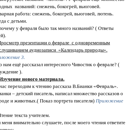
одных названий: снежень, бокогрей, вьюговей.
варная работа: снежень, бокогрей, вьюговей, лютень.
еда с детьми.
 почему у февраля было так много названий? ( Ответы
й).
Просмотр презентации о феврале с одновременным
слушиванием аудиозаписи «Календарь природы».
ложение 3.
то нам ещё рассказал интересного Чивостик о феврале? (
уждение ).
 Изучение нового материала.
час переходим к чтению рассказа В.Бианки «Февраль».
ианки – детский писатель, написал множество рассказов о
роде и животных.( Показ портрета писателя)
Приложение
Чтение текста учителем.
ы меня внимательно слушаете, после моего чтения ответите
вопрос: