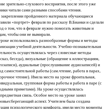
ове зрительно-слухового восприятия, после этого уже
ники читали сами разными способами чтения.
 закреплении пройденного материала обучающиеся
тавили «портрет» февраля по рассказу В.Бианки и сделали
од о том, что в феврале нужно помогать животным и
цам, чтобы они не вымирали.
уроке использовались разнообразные формы и методы
анизации учебной деятельности. Учебно-познавательная
тельность осуществлялась через словесные методы
ссказ, беседа), визуальные (обращение к иллюстрациям,
еозаписи), аудиальные (прослушивание аудиозаписей) и
од самостоятельной работы (сам.чтение, работа в парах,
орочное чтение). Имела место на уроке фронтальная,
ивидуальная, групповая форма работы и работа в паре (с
одными приметами). На уроке осуществлялась
предметная связь. Особое место на уроке занял
ровьесберегающий аспект. Учителем была создана
уация психологического комфорта, имели место моменты