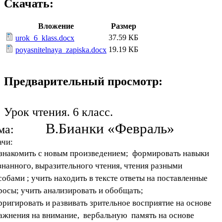
Скачать:
Вложение
Размер
37.59 КБ
urok_6_klass.docx
19.19 КБ
poyasnitelnaya_zapiska.docx
Предварительный просмотр:
Урок чтения. 6 класс.
В.Бианки «Февраль»
ма:
ачи:
ознакомить с новым произведением; формировать навыки
знанного, выразительного чтения, чтения разными
собами ; учить находить в тексте ответы на поставленные
росы; учить анализировать и обобщать;
орригировать и развивать зрительное восприятие на основе
ажнения на внимание, вербальную память на основе