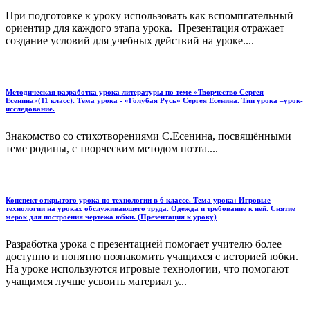
При подготовке к уроку использовать как вспомпгательный
ориентир для каждого этапа урока. Презентация отражает
создание условий для учебных действий на уроке....
Методическая разработка урока литературы по теме «Творчество Сергея
Есенина»(11 класс). Тема урока - «Голубая Русь» Сергея Есенина. Тип урока –урок-
исследование.
Знакомство со стихотворениями С.Есенина, посвящёнными
теме родины, с творческим методом поэта....
Конспект открытого урока по технологии в 6 классе. Тема урока: Игровые
технологии на уроках обслуживающего труда. Одежда и требование к ней. Снятие
мерок для построения чертежа юбки. (Презентация к уроку)
Разработка урока с презентацией помогает учителю более
доступно и понятно познакомить учащихся с историей юбки.
На уроке используются игровые технологии, что помогают
учащимся лучше усвоить материал у...