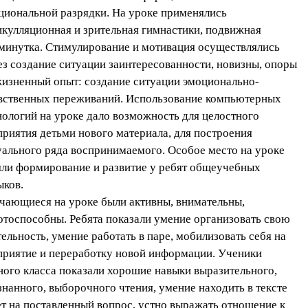
циональной разрядки. На уроке применялись
икулляционная и зрительная гимнастики, подвижная
минутка. Стимулирование и мотивация осуществлялись
ез создание ситуации заинтересованности, новизны, опоры
жизненный опыт: создание ситуации эмоционально-
вственных переживаний. Использование компьютерных
нологий на уроке дало возможность для целостного
приятия детьми нового материала, для построения
уального ряда воспринимаемого. Особое место на уроке
яли формирование и развитие у ребят общеучебных
ыков.
чающиеся на уроке были активны, внимательны,
отоспособны. Ребята показали умение организовать свою
тельность, умение работать в паре, мобилизовать себя на
приятие и переработку новой информации. Ученики
ного класса показали хорошие навыки выразительного,
знанного, выборочного чтения, умение находить в тексте
ет на поставленный вопрос, устно выражать отношение к