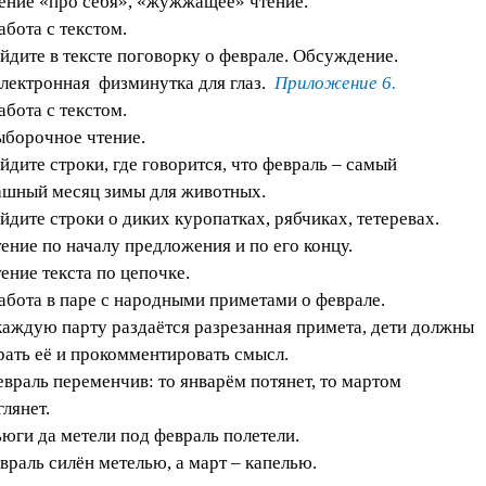
тение «про себя», «жужжащее» чтение.
абота с текстом.
айдите в тексте поговорку о феврале. Обсуждение.
Электронная физминутка для глаз.
Приложение 6.
абота с текстом.
ыборочное чтение.
айдите строки, где говорится, что февраль – самый
ашный месяц зимы для животных.
айдите строки о диких куропатках, рябчиках, тетеревах.
тение по началу предложения и по его концу.
тение текста по цепочке.
Работа в паре с народными приметами о феврале.
каждую парту раздаётся разрезанная примета, дети должны
рать её и прокомментировать смысл.
евраль переменчив: то январём потянет, то мартом
глянет.
ьюги да метели под февраль полетели.
враль силён метелью, а март – капелью.