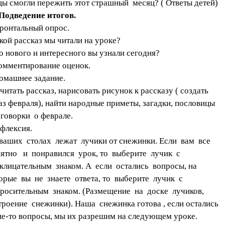
цы смогли пережить этот страшный месяц? ( Ответы детей)
 Подведение итогов.
ронтальный опрос.
акой рассказ мы читали на уроке?
то нового и интересного вы узнали сегодня?
омментирование оценок.
омашнее задание.
читать рассказ, нарисовать рисунок к рассказу ( создать
аз февраля), найти народные приметы, загадки, пословицы
оговорки о феврале.
ефлексия.
ваших столах лежат лучики от снежинки. Если вам все
ятно и понравился урок, то выберите лучик с
клицательным знаком. А если остались вопросы, на
орые вы не знаете ответа, то выберите лучик с
росительным знаком. (Размещение на доске лучиков,
троение снежинки). Наша снежинка готова , если остались
ие-то вопросы, мы их разрешим на следующем уроке.