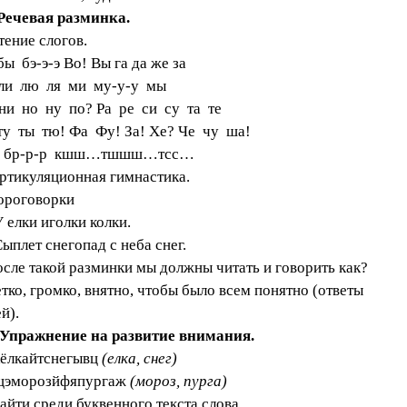
 Речевая разминка.
тение слогов.
бы бэ-э-э Во! Вы га да же за
ли лю ля ми му-у-у мы
ни но ну по? Ра ре си су та те
ту ты тю! Фа Фу! За! Хе? Че чу ша!
 бр-р-р кшш…тшшш…тсс…
ртикуляционная гимнастика.
роговорки
 елки иголки колки.
ыплет снегопад с неба снег.
осле такой разминки мы должны читать и говорить как?
етко, громко, внятно, чтобы было всем понятно (ответы
й).
. Упражнение на развитие внимания.
кёлкайтснегывц
(елка, снег)
щэморозйфяпургаж
(мороз, пурга)
Найти среди буквенного текста слова.