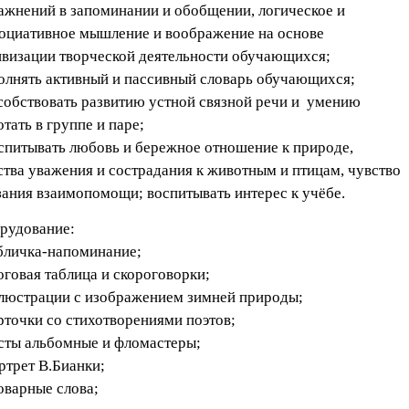
ажнений в запоминании и обобщении, логическое и
оциативное мышление и воображение на основе
ивизации творческой деятельности обучающихся;
олнять активный и пассивный словарь обучающихся;
собствовать развитию устной связной речи и умению
отать в группе и паре;
оспитывать любовь и бережное отношение к природе,
ства уважения и сострадания к животным и птицам, чувство
зания взаимопомощи; воспитывать интерес к учёбе.
рудование:
абличка-напоминание;
логовая таблица и скороговорки;
ллюстрации с изображением зимней природы;
арточки со стихотворениями поэтов;
исты альбомные и фломастеры;
ортрет В.Бианки;
ловарные слова;