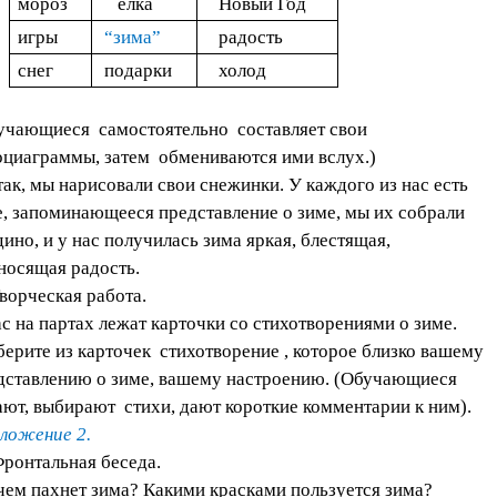
мороз
ёлка
Новый Год
игры
“зима”
радость
снег
подарки
холод
учающиеся самостоятельно составляет свои
оциаграммы, затем обмениваются ими вслух.)
ак, мы нарисовали свои снежинки. У каждого из нас есть
е, запоминающееся представление о зиме, мы их собрали
дино, и у нас получилась зима яркая, блестящая,
носящая радость.
Творческая работа.
ас на партах лежат карточки со стихотворениями о зиме.
ерите из карточек стихотворение , которое близко вашему
дставлению о зиме, вашему настроению. (Обучающиеся
ают, выбирают стихи, дают короткие комментарии к ним).
ложение 2.
Фронтальная беседа.
 чем пахнет зима? Какими красками пользуется зима?