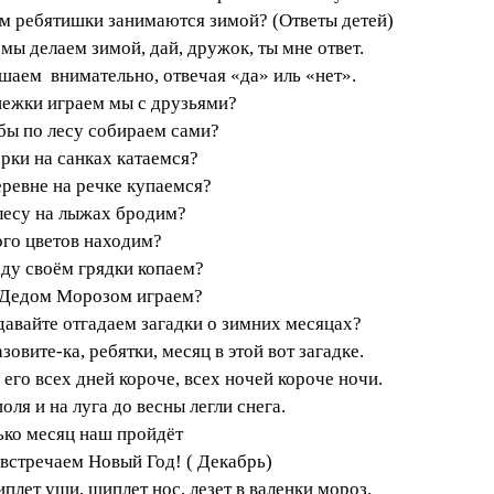
ем ребятишки занимаются зимой? (Ответы детей)
 мы делаем зимой, дай, дружок, ты мне ответ.
шаем внимательно, отвечая «да» иль «нет».
нежки играем мы с друзьями?
бы по лесу собираем сами?
орки на санках катаемся?
еревне на речке купаемся?
лесу на лыжах бродим?
го цветов находим?
аду своём грядки копаем?
 Дедом Морозом играем?
 давайте отгадаем загадки о зимних месяцах?
зовите-ка, ребятки, месяц в этой вот загадке.
 его всех дней короче, всех ночей короче ночи.
оля и на луга до весны легли снега.
ько месяц наш пройдёт
встречаем Новый Год! ( Декабрь)
плет уши, щиплет нос, лезет в валенки мороз.