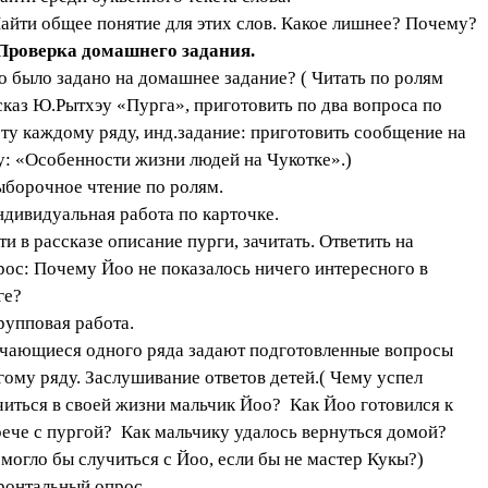
Найти общее понятие для этих слов. Какое лишнее? Почему?
 Проверка домашнего задания.
то было задано на домашнее задание? ( Читать по ролям
сказ Ю.Рытхэу «Пурга», приготовить по два вопроса по
сту каждому ряду, инд.задание: приготовить сообщение на
у: «Особенности жизни людей на Чукотке».)
ыборочное чтение по ролям.
ндивидуальная работа по карточке.
ти в рассказе описание пурги, зачитать. Ответить на
рос: Почему Йоо не показалось ничего интересного в
ге?
Групповая работа.
чающиеся одного ряда задают подготовленные вопросы
гому ряду. Заслушивание ответов детей.( Чему успел
читься в своей жизни мальчик Йоо? Как Йоо готовился к
рече с пургой? Как мальчику удалось вернуться домой?
 могло бы случиться с Йоо, если бы не мастер Кукы?)
ронтальный опрос.