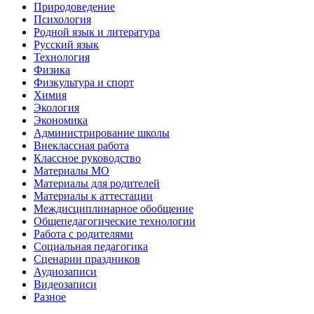
Природоведение
Психология
Родной язык и литература
Русский язык
Технология
Физика
Физкультура и спорт
Химия
Экология
Экономика
Администрирование школы
Внеклассная работа
Классное руководство
Материалы МО
Материалы для родителей
Материалы к аттестации
Междисциплинарное обобщение
Общепедагогические технологии
Работа с родителями
Социальная педагогика
Сценарии праздников
Аудиозаписи
Видеозаписи
Разное