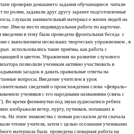
этапе проверки домашнего задания обучающиеся читали
ст по ролям, задавали друг другу заранее подготовленные
росы, слушали занимательный материал о жизни людей на
отке. Имела место индивидуальная работа по карточке.
 введении в тему была проведена фронтальная беседа с
ьми с выполнением нескольких творческих упражнением , в
орых использовались такие приёмы, как работа с
оциацией и цветом. Упражнения на развитие слухового
лизатора позволили ученикам активно участвовать в
гадывании загадок и давать правильные ответы на
утанные вопросы. Введение учителем в урок
олнительных сведений о происхождении слова «февраль»
накомило учеников с его народными названиями (связь с
). Во время физминутки под звуки аудиозаписи ребята
ивно изображали ветер, пургу, путников, попавших в
ель. На этапе знакомства с новым рассказом дети сначала
шали чтение учителя, затем с целью осознания учениками
бного материала была проведена словарная работа на