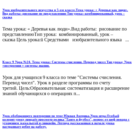
Урок изобразительного искусства в 5-ом классе.Тема урока: « Деревья как люди».
Вид работы: рисование по представлению Тип урока: комбинированный, урок –
сказка
Тема урока: « Деревья как люди».Вид работы: рисование по
представлениюТип урока: комбинированный, урок –
сказка Цель урока:ü Средствами изобразительного языка ...
Класс 9 Урок №24. Тема урока: Системы счисления. Перевод чисел Тип урока; Урок
«построения » системы знания.
Урок для учащихся 9 класса по теме "Системы счисления.
Перевод чисел". Урок в разделе программы по счету
третий. Цель:Образовательная: систематизация и расширение
знаний обучающихся о операциях п...
Урок обобщающего повторения по теме Южная Америка.Урок-игра.Особый
колорит уроку придаёт просмотр ролика"Танго и футбол", вопрос от шеф повара с
угощением мамалыгой и синквейн. Легенда рассказанная в начале урока
настраивает ребят на работу.