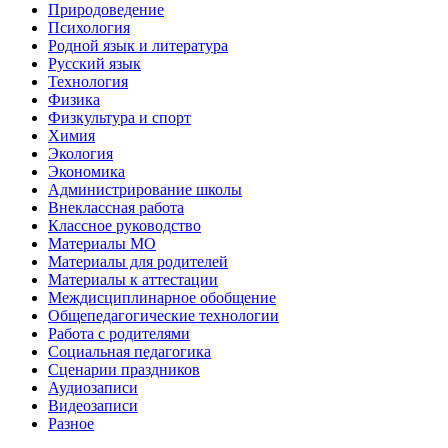
Природоведение
Психология
Родной язык и литература
Русский язык
Технология
Физика
Физкультура и спорт
Химия
Экология
Экономика
Администрирование школы
Внеклассная работа
Классное руководство
Материалы МО
Материалы для родителей
Материалы к аттестации
Междисциплинарное обобщение
Общепедагогические технологии
Работа с родителями
Социальная педагогика
Сценарии праздников
Аудиозаписи
Видеозаписи
Разное