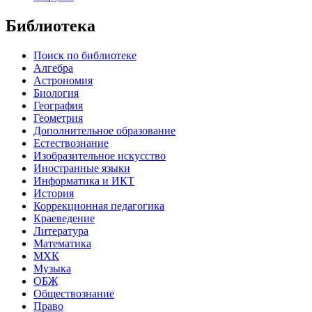
Библиотека
Поиск по библиотеке
Алгебра
Астрономия
Биология
География
Геометрия
Дополнительное образование
Естествознание
Изобразительное искусство
Иностранные языки
Информатика и ИКТ
История
Коррекционная педагогика
Краеведение
Литература
Математика
МХК
Музыка
ОБЖ
Обществознание
Право