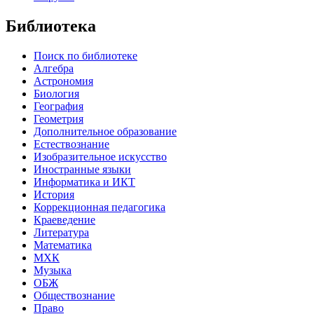
Библиотека
Поиск по библиотеке
Алгебра
Астрономия
Биология
География
Геометрия
Дополнительное образование
Естествознание
Изобразительное искусство
Иностранные языки
Информатика и ИКТ
История
Коррекционная педагогика
Краеведение
Литература
Математика
МХК
Музыка
ОБЖ
Обществознание
Право