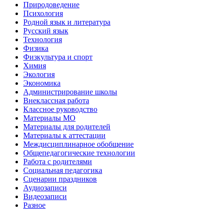
Природоведение
Психология
Родной язык и литература
Русский язык
Технология
Физика
Физкультура и спорт
Химия
Экология
Экономика
Администрирование школы
Внеклассная работа
Классное руководство
Материалы МО
Материалы для родителей
Материалы к аттестации
Междисциплинарное обобщение
Общепедагогические технологии
Работа с родителями
Социальная педагогика
Сценарии праздников
Аудиозаписи
Видеозаписи
Разное