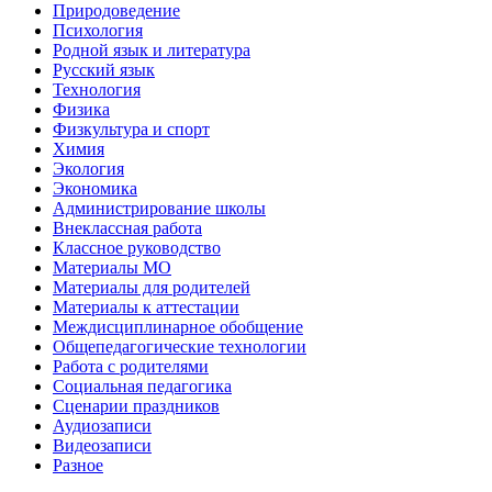
Природоведение
Психология
Родной язык и литература
Русский язык
Технология
Физика
Физкультура и спорт
Химия
Экология
Экономика
Администрирование школы
Внеклассная работа
Классное руководство
Материалы МО
Материалы для родителей
Материалы к аттестации
Междисциплинарное обобщение
Общепедагогические технологии
Работа с родителями
Социальная педагогика
Сценарии праздников
Аудиозаписи
Видеозаписи
Разное