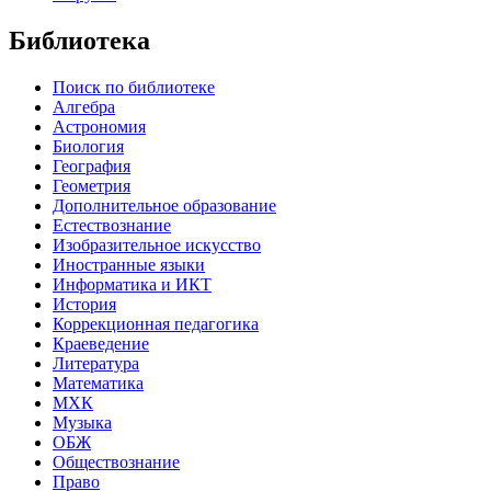
Библиотека
Поиск по библиотеке
Алгебра
Астрономия
Биология
География
Геометрия
Дополнительное образование
Естествознание
Изобразительное искусство
Иностранные языки
Информатика и ИКТ
История
Коррекционная педагогика
Краеведение
Литература
Математика
МХК
Музыка
ОБЖ
Обществознание
Право