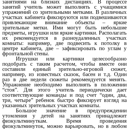
занятиями на близких дистанциях. В процессе
занятий учитель может выполнять с учащимися
упражнений со зрительными метками. В различных
участках кабинета фиксируются или подвешиваются
привлекающие внимание объекты – яркие
зрительные метки. Ими могут быть небольшие
предметы, игрушки или яркие картинки. Располагать
их рекомендуется в разноудаленных участках
комнаты: например, две подвесить к потолку в
центре кабинета, две – зафиксировать по углам у
фронтальной стены.
Игрушки или картинки целесообразно
подобрать с таким расчетом, чтобы вместе они
составили единый зрительно-игровой сюжет,
например, из известных сказок, басен и т.д. Один
раз в две недели сюжеты рекомендуется менять.
Упражнение необходимо выполнять в положении
“стоя”. Для этого учитель периодически дает
соответствующие команды и под счет “один, два,
три, четыре” ребенок быстро фиксирует взгляд на
указанных зрительных участках комнаты.
Большое значение в предупреждении
утомления у детей на занятиях принадлежит
физкультминуткам. Время проведения
физкультминуток, можно варьировать, но в любом