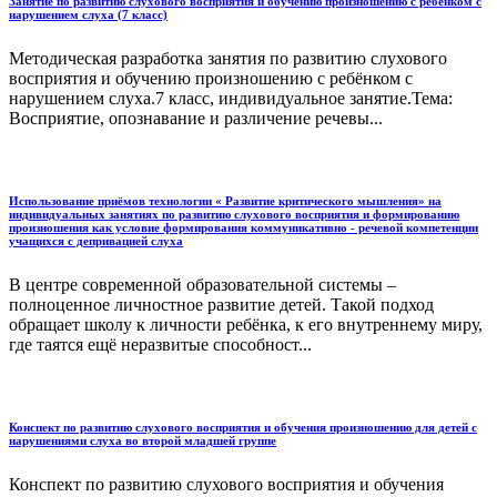
Занятие по развитию слухового восприятия и обучению произношению с ребенком с
нарушением слуха (7 класс)
Методическая разработка занятия по развитию слухового
восприятия и обучению произношению с ребёнком с
нарушением слуха.7 класс, индивидуальное занятие.Тема:
Восприятие, опознавание и различение речевы...
Использование приёмов технологии « Развитие критического мышления» на
индивидуальных занятиях по развитию слухового восприятия и формированию
произношения как условие формирования коммуникативно - речевой компетенции
учащихся с депривацией слуха
В центре современной образовательной системы –
полноценное личностное развитие детей. Такой подход
обращает школу к личности ребёнка, к его внутреннему миру,
где таятся ещё неразвитые способност...
Конспект по развитию слухового восприятия и обучения произношению для детей с
нарушениями слуха во второй младшей группе
Конспект по развитию слухового восприятия и обучения