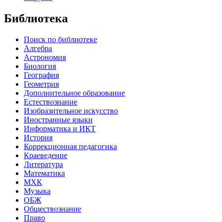
Библиотека
Поиск по библиотеке
Алгебра
Астрономия
Биология
География
Геометрия
Дополнительное образование
Естествознание
Изобразительное искусство
Иностранные языки
Информатика и ИКТ
История
Коррекционная педагогика
Краеведение
Литература
Математика
МХК
Музыка
ОБЖ
Обществознание
Право