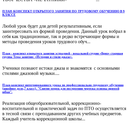
ПЛАН-КОНСПЕКТ ОТКРЫТОГО ЗАНЯТИЯ ПО ТРУДОВОМУ ОБУЧЕНИЮ В 9
КЛАССЕ
Любой урок будет для детей результативным, если
заинтересовать их формой проведения. Данный урок вобрал в
себя как традиционные, так и редко встречающие формы и
методы проведения уроков трудового обуч...
План - конспект открытого занятия эстрадной - вокальной студии «Бриз» старшая
группа Тема занятия: «История и стили джаза».
Ученики познают истоки джаза и знакомятся с основными
стилями джазовой музыки....
План-конспект интегрированного урока по профессионально-трудовому обучению
(швейное дело,7 класс). "Снятие мерок для построения чертежа основы прямой
юбки".
Реализация общеобразовательной, коррекционно-
воспитательной и практической задач по ПТО осуществляется
в тесной связи с преподаванием других учебных предметов.
Каждый учитель коррекционной школы...