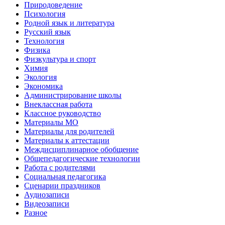
Природоведение
Психология
Родной язык и литература
Русский язык
Технология
Физика
Физкультура и спорт
Химия
Экология
Экономика
Администрирование школы
Внеклассная работа
Классное руководство
Материалы МО
Материалы для родителей
Материалы к аттестации
Междисциплинарное обобщение
Общепедагогические технологии
Работа с родителями
Социальная педагогика
Сценарии праздников
Аудиозаписи
Видеозаписи
Разное