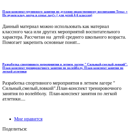
План-конспект группового занятия по духовно-нравственному воспитанию Тема: «
Не нужен клад, когда в семье лад!» ( для детей 4-6 классов)
Данный материал можно использовать как материал
классного часа или других мероприятий воспитательного
характера. Рассчитан на детей среднего школьного возраста.
Помогает закрепить основные понят...
Разработка спортивного мероприятия в летнем лагере " Сильный,смелый,ловкий".
План-конспект тренировочного занятия по волейболу. План-конспект занятия по
легкой атлетики
Разработка спортивного мероприятия в летнем лагере "
Сильный,смелый,ловкий".План-конспект тренировочного
занятия по волейболу. План-конспект занятия по легкой
атлетики....
Мне нравится
Поделиться: