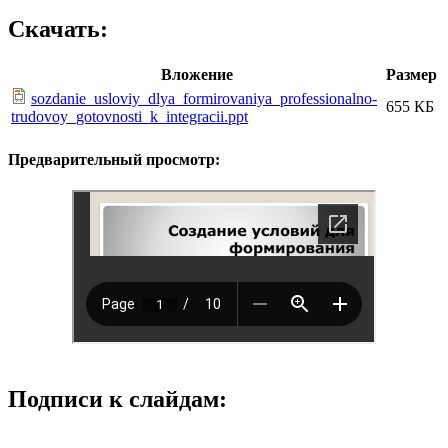
Скачать:
Вложение
Размер
sozdanie_usloviy_dlya_formirovaniya_professionalno-
655 КБ
trudovoy_gotovnosti_k_integracii.ppt
Предварительный просмотр:
Подписи к слайдам: