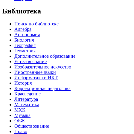
Библиотека
Поиск по библиотеке
Алгебра
Астрономия
Биология
География
Геометрия
Дополнительное образование
Естествознание
Изобразительное искусство
Иностранные языки
Информатика и ИКТ
История
Коррекционная педагогика
Краеведение
Литература
Математика
МХК
Музыка
ОБЖ
Обществознание
Право