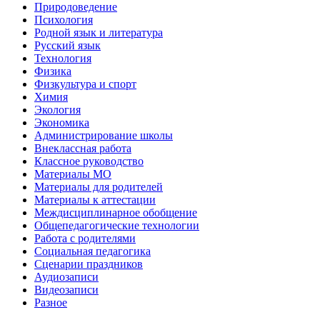
Природоведение
Психология
Родной язык и литература
Русский язык
Технология
Физика
Физкультура и спорт
Химия
Экология
Экономика
Администрирование школы
Внеклассная работа
Классное руководство
Материалы МО
Материалы для родителей
Материалы к аттестации
Междисциплинарное обобщение
Общепедагогические технологии
Работа с родителями
Социальная педагогика
Сценарии праздников
Аудиозаписи
Видеозаписи
Разное