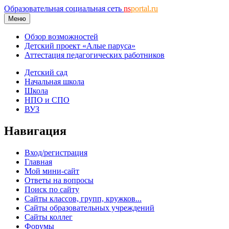
Образовательная социальная сеть
ns
portal.ru
Меню
Обзор возможностей
Детский проект «Алые паруса»
Аттестация педагогических работников
Детский сад
Начальная школа
Школа
НПО и СПО
ВУЗ
Навигация
Вход/регистрация
Главная
Мой мини-сайт
Ответы на вопросы
Поиск по сайту
Сайты классов, групп, кружков...
Сайты образовательных учреждений
Сайты коллег
Форумы