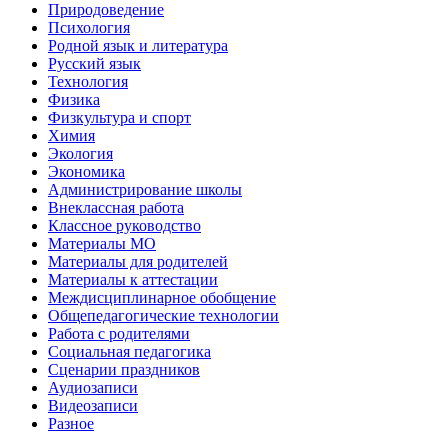
Природоведение
Психология
Родной язык и литература
Русский язык
Технология
Физика
Физкультура и спорт
Химия
Экология
Экономика
Администрирование школы
Внеклассная работа
Классное руководство
Материалы МО
Материалы для родителей
Материалы к аттестации
Междисциплинарное обобщение
Общепедагогические технологии
Работа с родителями
Социальная педагогика
Сценарии праздников
Аудиозаписи
Видеозаписи
Разное