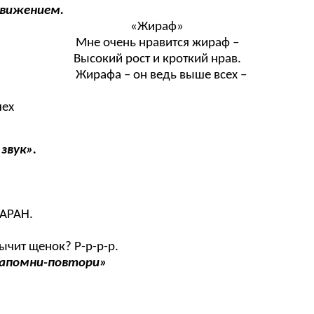
движением.
«Жираф»
Мне очень нравится жираф –
Высокий рост и кроткий нрав.
Жирафа – он ведь выше всех –
ех
звук».
БАРАН.
рычит щенок? Р-р-р-р.
«Запомни-повтори»