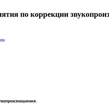
нятия по коррекции звукопро
вна
х
вукопроизношения.