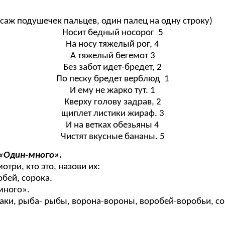
аж подушечек пальцев, один палец на одну строку)
Носит бедный носорог 5
На носу тяжелый рог, 4
А тяжелый бегемот 3
Без забот идет-бредет, 2
По песку бредет верблюд 1
И ему не жарко тут. 1
Кверху голову задрав, 2
щиплет листики жираф. 3
И на ветках обезьяны 4
Чистят вкусные бананы. 5
 «Один-много».
три, кто это, назови их:
обей, сорока.
-много».
 раки, рыба- рыбы, ворона-вороны, воробей-воробьи, с