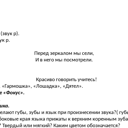
(звук р).
ук р.
Перед зеркалом мы сели,
И в него мы посмотрели.
Красиво говорить учитесь!
 «Гармошка», «Лошадка», «Дятел».
е «Фокус».
.
ика.
о делают губы, зубы и язык при произнесении звука?( г
 боковые края языка прижаты к верхним коренным зуба
й? Твердый или мягкий? Каким цветом обозначается?