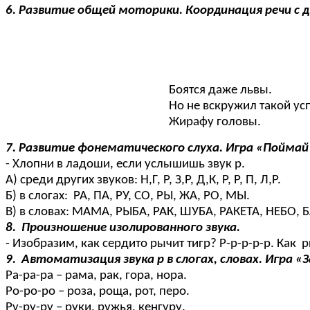
6. Развитие общей моторики. Координация речи с 
Боятся даже львы.
Но не вскружил такой усп
Жирафу головы.
7. Развитие фонематического слуха. Игра «Поймай 
- Хлопни в ладоши, если услышишь звук р.
А) среди других звуков: Н,Г, Р, З,Р, Д,К, Р, Р, П, Л,Р.
Б) в слогах: РА, ПА, РУ, СО, РЫ, ЖА, РО, МЫ.
В) в словах: МАМА, РЫБА, РАК, ШУБА, РАКЕТА, НЕБО, 
8. Произношение изолированного звука.
- Изобразим, как сердито рычит тигр? Р-р-р-р-р. Как 
9. Автоматизация звука р в слогах, словах. Игра 
Ра-ра-ра – рама, рак, гора, нора.
Ро-ро-ро – роза, роща, рот, перо.
Ру-ру-ру – руки, ружья, кенгуру.