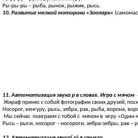
Ры-ры-ры – рыба, рынок, рыжик, рысь.
10. Развитие мелкой моторики «Зоопарк»
(самомасс
11. Автоматизация звука р в словах. Игра с мячом
Жираф принес с собой фотографии своих друзей, посмо
Носорог, кенгуру, рысь, зебра, рак, рыба, ворона, вор
Мы сейчас поиграем с тобой с мячом в игру «Один
Рысь – рыси, носорог – носороги, зебра-зебры, рак –
12. Автоматизация звука( р) в стихах.