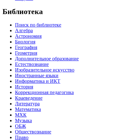
Библиотека
Поиск по библиотеке
Алгебра
Астрономия
Биология
География
Геометрия
Дополнительное образование
Естествознание
Изобразительное искусство
Иностранные языки
Информатика и ИКТ
История
Коррекционная педагогика
Краеведение
Литература
Математика
МХК
Музыка
ОБЖ
Обществознание
Право