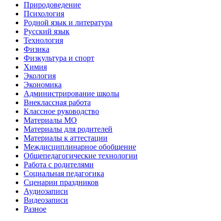
Природоведение
Психология
Родной язык и литература
Русский язык
Технология
Физика
Физкультура и спорт
Химия
Экология
Экономика
Администрирование школы
Внеклассная работа
Классное руководство
Материалы МО
Материалы для родителей
Материалы к аттестации
Междисциплинарное обобщение
Общепедагогические технологии
Работа с родителями
Социальная педагогика
Сценарии праздников
Аудиозаписи
Видеозаписи
Разное