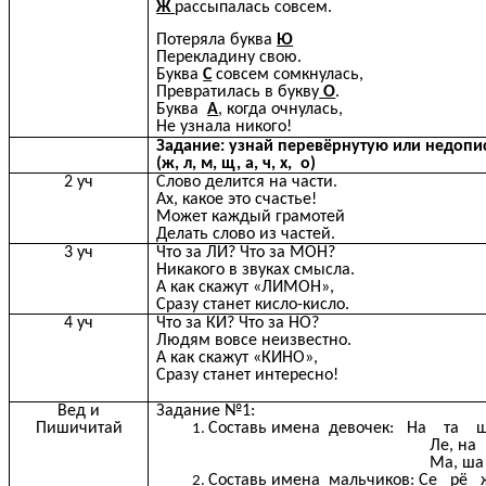
Ж
рассыпалась совсем.
Потеряла буква
Ю
Перекладину свою.
Буква
С
совсем сомкнулась,
Превратилась в букву
О
.
Буква
А
, когда очнулась,
Не узнала никого!
Задание: узнай перевёрнутую или 
(ж, л, м, щ, а, ч
2 уч
Слово делится на части.
Ах, какое это счастье!
Может каждый грамотей
Делать слово из частей.
3 уч
Что за ЛИ? Что за МОН?
Никакого в звуках смысла.
А как скажут «ЛИМОН»,
Сразу станет ки
4 уч
Что за КИ? Что за НО?
Людям вовсе неизвестно.
А как скажут «КИНО»,
Сразу станет и
Вед и
Задание №1:
Пишичитай
Составь имена девочек: На та 
Ле, на
Ма, ша
Составь имена мальчиков: Се рё 