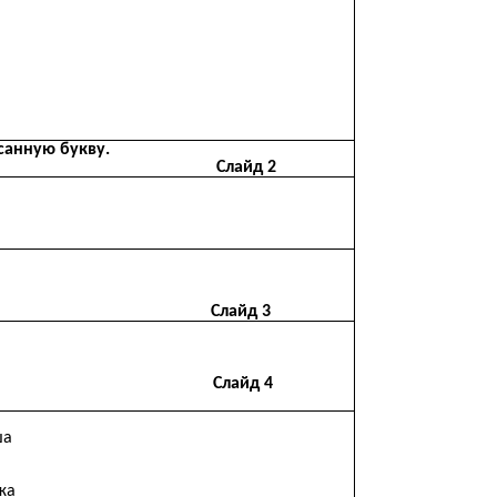
недописанную букву.
, х, о) Слайд 2
сло-кисло.
Слайд 3
нтересно!
Слайд 4
ша
жа