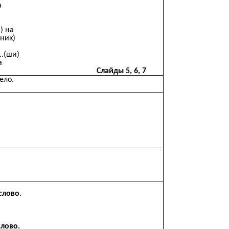
а
) на
к)
)
и)
а
на эти слоги.
Слайды 5, 6, 7
ело.
слово
.
слово.