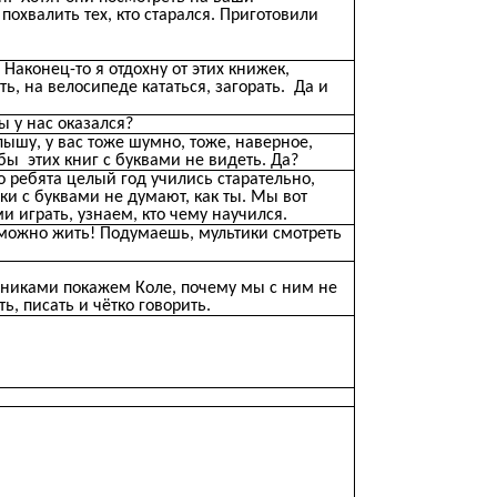
охвалить тех, кто старался. Приготовили
 Наконец-то я отдохну от этих книжек,
ть, на велосипеде кататься, загорать. Да и
ты у нас оказался?
слышу, у вас тоже шумно, тоже, наверное,
бы этих книг с буквами не видеть. Да?
о ребята целый год учились старательно,
ки с буквами не думают, как ты. Мы вот
 играть, узнаем, кто чему научился.
х можно жить! Подумаешь, мультики смотреть
щниками покажем Коле, почему мы с ним не
ь, писать и чётко говорить.