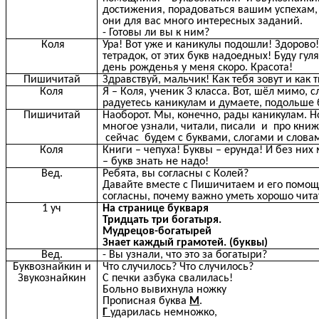
достижения, порадоваться вашим успехам, п
они для вас много интересных заданий.
- Готовы ли вы к ним?
Коля
Ура! Вот уже и каникулы подошли! Здорово!
тетрадок, от этих букв надоедных! Буду гуля
день рожденья у меня скоро. Красота!
Пишичитай
Здравствуй, мальчик! Как тебя зовут и как 
Коля
Я – Коля, ученик 3 класса. Вот, шёл мимо, 
радуетесь каникулам и думаете, подольше 
Пишичитай
Наоборот. Мы, конечно, рады каникулам. Н
многое узнали, читали, писали и про книж
сейчас будем с буквами, слогами и словами
Коля
Книги – чепуха! Буквы – ерунда! И без ни
– букв знать не надо!
Вед.
Ребята, вы согласны с Колей?
Давайте вместе с Пишичитаем и его помо
согласны, почему важно уметь хорошо читат
1 уч
На странице букваря
Тридцать три богатыря.
Мудрецов-богатырей
Знает каждый грамотей. (буквы)
Вед.
- Вы узнали, что это за богатыри?
Буквознайкин и
Что случилось? Что случилось?
Звукознайкин
С печки азбука свалилась!
Больно вывихнула ножку
Прописная буква
М
.
Г
ударилась немножко,