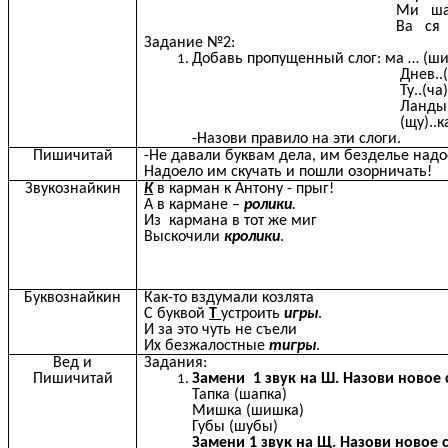
Ми ш
Ва ся
Задание №2:
Добавь пропущенный слог: ма … (ши
Днев..(ни
Ту..(ча
Ланды..(ш
(щу)..к
-Назови правило 
Пишичитай
-Не давали буквам дела, им безделье надо
Надоело им скучать и пошли озорничать!
Звукознайкин
К
в карман к Антону - прыг!
А в кармане –
ролики
.
Из кармана в тот же миг
Выскочили
кролики
.
Буквознайкин
Как-то вздумали козлята
С буквой
Т
устроить
игры
.
И за это чуть не съели
Их безжалостные
тигры
.
Вед и
Задания:
Пишичитай
Замени 1 звук на Ш. Назови новое 
Тапка (шапка)
Мишка (шишка)
Губы (шубы)
Замени 1 звук на Щ. Назови новое 