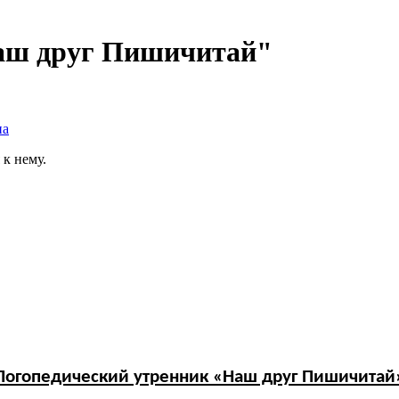
Наш друг Пишичитай"
на
к нему.
Логопедический утренник «Наш друг Пишичитай