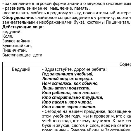
- закрепление в игровой форме знаний о звуковой системе яз
- развивать внимание, мышление, память,
-воспитывать любовь к родному языку, положительный интере
Оборудование:
слайдовое сопровождение к утреннику, корзин
занимательными изображениями букв), костюмы Пишичитая, б
Действующие лица:
ведущий,
Коля,
Звукознайкин,
Буквознайкин,
Пишичитай,
Выступающие дети
Соде
Ведущий
- Здравствуйте, дорогие ребята!
Год закончился учебный,
Летний отдых впереди.
Нам осталось, как обычно,
Лишь итоги подвести.
Кто работал, кто ленился,
Кто старательно трудился,
Кто писал и кто читал,
Кто в окне ворон считал.
- Сегодня на нашем празднике, посвященн
этом учебном году, мы и проверим, кто с 
учебного года, кто чему научился. К нам с
букв и звуков, слогов и слов, всех на свет
помощники – Буквознайкин и Звукознайкин