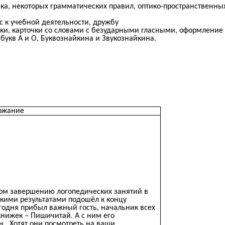
ыка, некоторых грамматических правил, оптико-пространственны
с к учебной деятельности, дружбу
ки, карточки со словами с безударными гласными, оформление
укв А и О, Буквознайкина и Звукознайкина.
ржание
ом завершению логопедических занятий в
какими результатами подошёл к концу
егодня прибыл важный гость, начальник всех
е книжек – Пишичитай. А с ним его
. Хотят они посмотреть на ваши