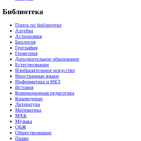
Библиотека
Поиск по библиотеке
Алгебра
Астрономия
Биология
География
Геометрия
Дополнительное образование
Естествознание
Изобразительное искусство
Иностранные языки
Информатика и ИКТ
История
Коррекционная педагогика
Краеведение
Литература
Математика
МХК
Музыка
ОБЖ
Обществознание
Право