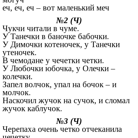
еч, еч, еч – вот маленький меч
№2 (Ч)
Чукчи читали в чуме.
У Танечки в баночке бабочки.
У Димочки котеночек, у Танечки
утеночек.
В чемодане у чечетки четки.
У Любочки юбочка, у Олечки –
колечки.
Запел волчок, упал на бочок – и
молчок.
Наскочил жучок на сучок, и сломал
жучок каблучок.
№3 (Ч)
Черепаха очень четко отчеканила
чечетку.