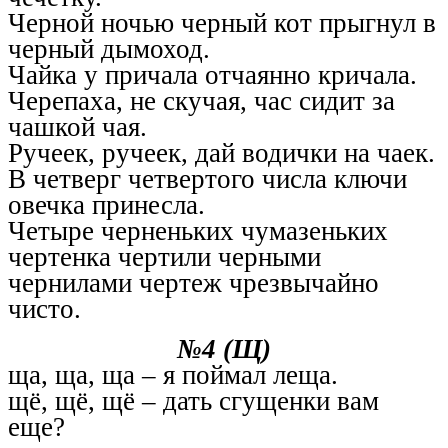
Черной ночью черный кот прыгнул в
черный дымоход.
Чайка у причала отчаянно кричала.
Черепаха, не скучая, час сидит за
чашкой чая.
Ручеек, ручеек, дай водички на чаек.
В четверг четвертого числа ключи
овечка принесла.
Четыре черненьких чумазеньких
чертенка чертили черными
чернилами чертеж чрезвычайно
чисто.
№4 (Щ)
ща, ща, ща – я поймал леща.
щё, щё, щё – дать сгущенки вам
еще?