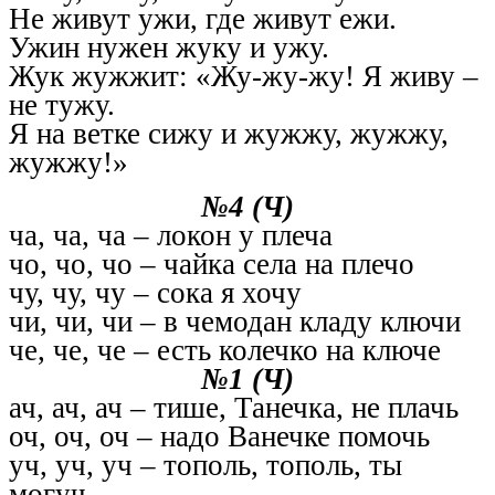
Не живут ужи, где живут ежи.
Ужин нужен жуку и ужу.
Жук жужжит: «Жу-жу-жу! Я живу –
не тужу.
Я на ветке сижу и жужжу, жужжу,
жужжу!»
№4 (Ч)
ча, ча, ча – локон у плеча
чо, чо, чо – чайка села на плечо
чу, чу, чу – сока я хочу
чи, чи, чи – в чемодан кладу ключи
че, че, че – есть колечко на ключе
№1 (Ч)
ач, ач, ач – тише, Танечка, не плачь
оч, оч, оч – надо Ванечке помочь
уч, уч, уч – тополь, тополь, ты
могуч