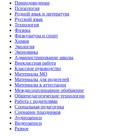
Природоведение
Психология
Родной язык и литература
Русский язык
Технология
Физика
Физкультура и спорт
Химия
Экология
Экономика
Администрирование школы
Внеклассная работа
Классное руководство
Материалы МО
Материалы для родителей
Материалы к аттестации
Междисциплинарное обобщение
Общепедагогические технологии
Работа с родителями
Социальная педагогика
Сценарии праздников
Аудиозаписи
Видеозаписи
Разное