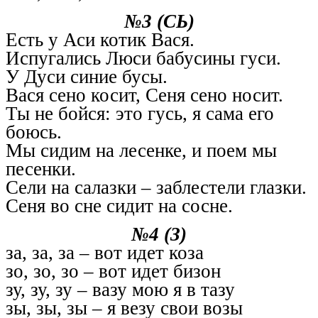
№3 (СЬ)
Есть у Аси котик Вася.
Испугались Люси бабусины гуси.
У Дуси синие бусы.
Вася сено косит, Сеня сено носит.
Ты не бойся: это гусь, я сама его
боюсь.
Мы сидим на лесенке, и поем мы
песенки.
Сели на салазки – заблестели глазки.
Сеня во сне сидит на сосне.
№4 (З)
за, за, за – вот идет коза
зо, зо, зо – вот идет бизон
зу, зу, зу – вазу мою я в тазу
зы, зы, зы – я везу свои возы