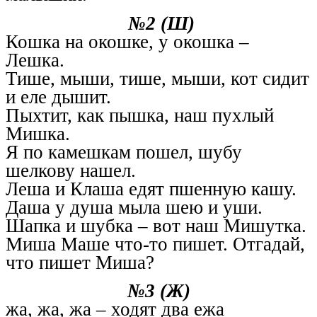
№2 (Ш)
Кошка на окошке, у окошка –
Лешка.
Тише, мыши, тише, мыши, кот сидит
и еле дышит.
Пыхтит, как пышка, наш пухлый
Мишка.
Я по камешкам пошел, шубу
шелкову нашел.
Леша и Клаша едят пшенную кашу.
Даша у душа мыла шею и уши.
Шапка и шубка – вот наш Мишутка.
Миша Маше что-то пишет. Отгадай,
что пишет Миша?
№3 (Ж)
жа, жа, жа – ходят два ежа