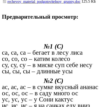
125.5 КБ
rechevoy_material_podgotovitelnoy_gruppy.doc
Предварительный просмотр:
№1 (С)
са, са, са – бегает в лесу лиса
со, со, со – катим колесо
су, су, су – в миске суп себе несу
сы, сы, сы – длинные усы
№2 (С)
ас, ас, ас – в сумке вкусный ананас
ос, ос, ос – в саду много ос
ус, ус, ус – у Сони кактус
ис, ис, ис – я на санках еду вниз