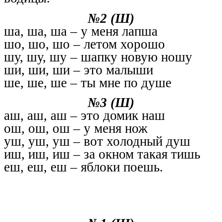
№2 (Ш)
ша, ша, ша – у меня лапша
шо, шо, шо – летом хорошо
шу, шу, шу – шапку новую ношу
ши, ши, ши – это малыши
ше, ше, ше – ты мне по душе
№3 (Ш)
аш, аш, аш – это домик наш
ош, ош, ош – у меня нож
уш, уш, уш – вот холодный душ
иш, иш, иш – за окном такая тишь
еш, еш, еш – яблоки поешь.