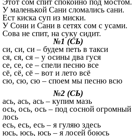
Этот сом спит спокойно под мостом.
У маленькой Сани сломались сани.
Ест киска суп из миски.
У Сони и Сани в сетях сом с усами.
Сова не спит, на суку сидит.
№1 (СЬ)
си, си, си – будем петь в такси
ся, ся, ся – у осины два гуся
се, се, се – спели песню все
сё, сё, сё – вот и лето всё
сю, сю, сю – споем мы песню всю
№2 (СЬ)
ась, ась, ась – купим мазь
ось, ось, ось – под сосной огромный
лось
есь, есь, есь – я гуляю здесь
юсь, юсь, юсь – я лосей боюсь