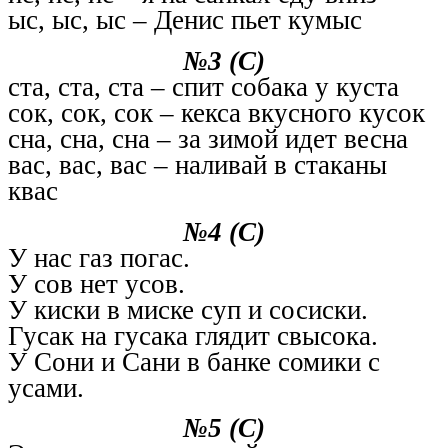
ыс, ыс, ыс – Денис пьет кумыс
№3 (С)
ста, ста, ста – спит собака у куста
сок, сок, сок – кекса вкусного кусок
сна, сна, сна – за зимой идет весна
вас, вас, вас – наливай в стаканы
квас
№4 (С)
У нас газ погас.
У сов нет усов.
У киски в миске суп и сосиски.
Гусак на гусака глядит свысока.
У Сони и Сани в банке сомики с
усами.
№5 (С)