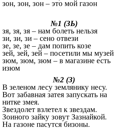
зон, зон, зон – это мой газон
№1 (ЗЬ)
зя, зя, зя – нам болеть нельзя
зи, зи, зи – сено отвези
зе, зе, зе – дам попить козе
зей, зей, зей – посетили мы музей
зюм, зюм, зюм – в магазине есть
изюм
№2 (З)
В зеленом лесу землянику несу.
Вот забавная затея запускать на
нитке змея.
Звездолет взлетел к звездам.
Зоиного зайку зовут Зазнайкой.
На газоне пасутся бизоны.