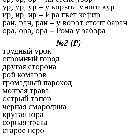
ур, ур, ур – у корыта много кур
ир, ир, ир – Ира пьет кефир
ран, ран, ран – у ворот стоит баран
ора, ора, ора – Рома у забора
№2 (Р)
трудный урок
огромный город
другая сторона
рой комаров
громадный пароход
мокрая трава
острый топор
черная смородина
крутая гора
сорная трава
старое перо