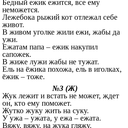
Бедный ежик ежится, все ему
неможется.
Лежебока рыжий кот отлежал себе
живот.
В живом уголке жили ежи, жабы да
ужи.
Ежатам папа – ежик накупил
сапожек.
В жиже лужи жабы не тужат.
Ель на ёжика похожа, ель в иголках,
ёжик – тоже.
№3 (Ж)
Жук лежит и встать не может, ждет
он, кто ему поможет.
Жутко жуку жить на суку.
У ужа – ужата, у ежа – ежата.
Вяжу, вяжу, на жука гляжу.