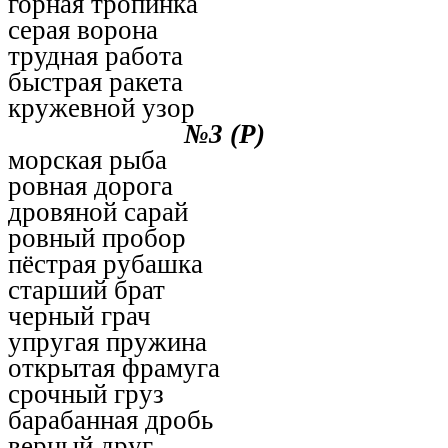
горная тропинка
серая ворона
трудная работа
быстрая ракета
кружевной узор
№3 (Р)
морская рыба
ровная дорога
дровяной сарай
ровный пробор
пёстрая рубашка
старший брат
черный грач
упругая пружина
открытая фрамуга
срочный груз
барабанная дробь
верный друг