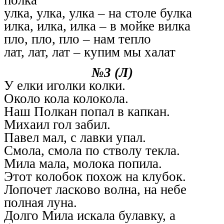
полка
улка, улка, улка – на столе булка
илка, илка, илка – в мойке вилка
пло, пло, пло – нам тепло
лат, лат, лат – купим мы халат
№3 (Л)
У елки иголки колки.
Около кола колокола.
Наш Полкан попал в капкан.
Михаил гол забил.
Павел мал, с лавки упал.
Смола, смола по стволу текла.
Мила мала, молока попила.
Этот колобок похож на клубок.
Лопочет ласково волна, на небе
полная луна.
Долго Мила искала булавку, а