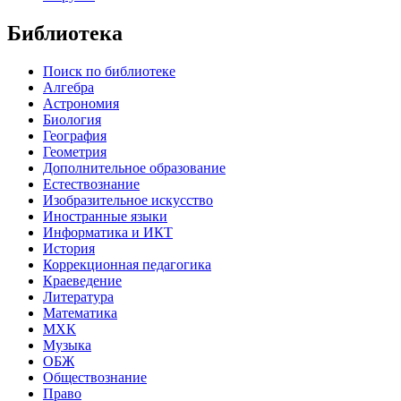
Библиотека
Поиск по библиотеке
Алгебра
Астрономия
Биология
География
Геометрия
Дополнительное образование
Естествознание
Изобразительное искусство
Иностранные языки
Информатика и ИКТ
История
Коррекционная педагогика
Краеведение
Литература
Математика
МХК
Музыка
ОБЖ
Обществознание
Право