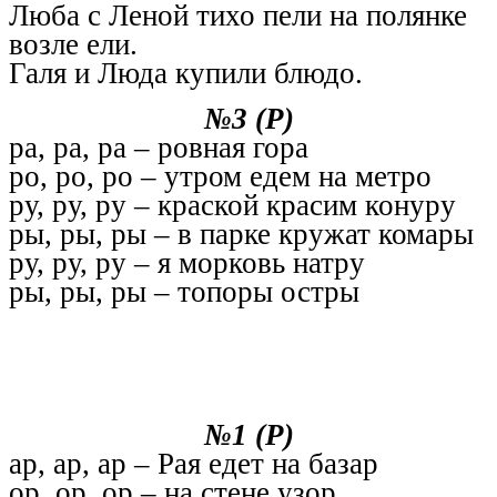
Люба с Леной тихо пели на полянке
возле ели.
Галя и Люда купили блюдо.
№3 (Р)
ра, ра, ра – ровная гора
ро, ро, ро – утром едем на метро
ру, ру, ру – краской красим конуру
ры, ры, ры – в парке кружат комары
ру, ру, ру – я морковь натру
ры, ры, ры – топоры остры
№1 (Р)
ар, ар, ар – Рая едет на базар
ор, ор, ор – на стене узор