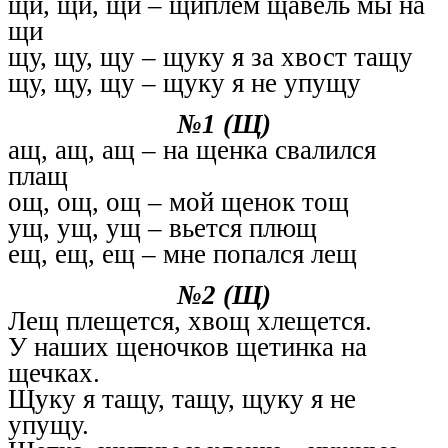
щи, щи, щи – щиплем щавель мы на
щи
щу, щу, щу – щуку я за хвост тащу
щу, щу, щу – щуку я не упущу
№1 (Щ)
ащ, ащ, ащ – на щенка свалился
плащ
ощ, ощ, ощ – мой щенок тощ
ущ, ущ, ущ – вьется плющ
ещ, ещ, ещ – мне попался лещ
№2 (Щ)
Лещ плещется, хвощ хлещется.
У наших щеночков щетинка на
щечках.
Щуку я тащу, тащу, щуку я не
упущу.