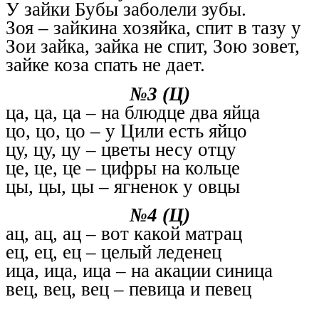
У зайки Бубы заболели зубы.
Зоя – зайкина хозяйка, спит в тазу у
Зои зайка, зайка не спит, Зою зовет,
зайке коза спать не дает.
№3 (Ц)
ца, ца, ца – на блюдце два яйца
цо, цо, цо – у Цили есть яйцо
цу, цу, цу – цветы несу отцу
це, це, це – цифры на кольце
цы, цы, цы – ягненок у овцы
№4 (Ц)
ац, ац, ац – вот какой матрац
ец, ец, ец – целый леденец
ица, ица, ица – на акации синица
вец, вец, вец – певица и певец