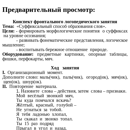
Предварительный просмотр:
Конспект фронтального логопедического занятия
Тема:
«Суффиксальный способ образования слов».
Цели:
- формировать морфологические понятия о суффиксах
на уровне осознания;
- развивать фонематические представления, логическое
мышление;
- воспитывать бережное отношение природе.
Оборудование:
предметные картинки, опорные таблицы,
фишки, перфокарты, мяч.
Ход занятия
I.
Организационный момент.
Дополните слово: маль(чик), паль(чик), огород(ик), мяч(ик),
щен(ок), шнур(ок).
II.
Повторение материала.
Назовите слова – действия, затем слова – признаки.
Мой весёлый звонкий мяч,
Ты куда помчался вскачь?
Жёлтый, красный, голубой –
Не угнаться за тобой.
Я тебя ладонью хлопал,
Ты скакал и звонко топал.
Ты 15 раз подряд
Прыгал в угол и назад.