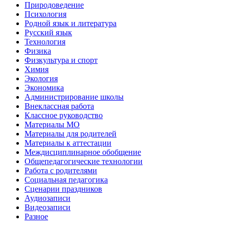
Природоведение
Психология
Родной язык и литература
Русский язык
Технология
Физика
Физкультура и спорт
Химия
Экология
Экономика
Администрирование школы
Внеклассная работа
Классное руководство
Материалы МО
Материалы для родителей
Материалы к аттестации
Междисциплинарное обобщение
Общепедагогические технологии
Работа с родителями
Социальная педагогика
Сценарии праздников
Аудиозаписи
Видеозаписи
Разное