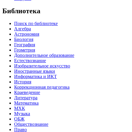
Библиотека
Поиск по библиотеке
Алгебра
Астрономия
Биология
География
Геометрия
Дополнительное образование
Естествознание
Изобразительное искусство
Иностранные языки
Информатика и ИКТ
История
Коррекционная педагогика
Краеведение
Литература
Математика
МХК
Музыка
ОБЖ
Обществознание
Право