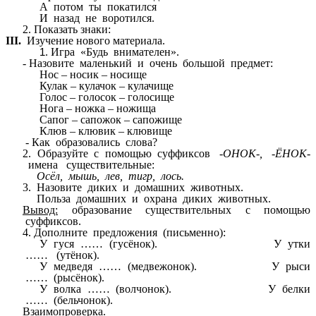
А потом ты покатился
И назад не воротился.
2. Показать знаки:
III.
Изучение нового материала.
Игра «Будь внимателен».
- Назовите маленький и очень большой предмет:
Нос – носик – носище
Кулак – кулачок – кулачище
Голос – голосок – голосище
Нога – ножка – ножища
Сапог – сапожок – сапожище
Клюв – клювик – клювище
- Как образовались слова?
2. Образуйте с помощью суффиксов
-ОНОК-, -ЁНОК-
имена существительные:
Осёл, мышь, лев, тигр, лось.
3. Назовите диких и домашних животных.
Польза домашних и охрана диких животных.
Вывод:
образование существительных с помощью
суффиксов.
4. Дополните предложения (письменно):
У гуся …… (гусёнок). У утки
…… (утёнок).
У медведя …… (медвежонок). У рыси
…… (рысёнок).
У волка …… (волчонок). У белки
…… (бельчонок).
Взаимопроверка.