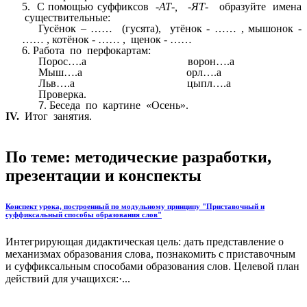
5. С помощью суффиксов
-АТ-, -ЯТ-
образуйте имена
существительные:
Гусёнок – …… (гусята), утёнок - …… , мышонок -
…… , котёнок - …… , щенок - ……
6. Работа по перфокартам:
Порос….а ворон….а
Мыш….а орл….а
Льв….а цыпл….а
Проверка.
Беседа по картине «Осень».
IV.
Итог занятия.
По теме: методические разработки,
презентации и конспекты
Конспект урока, построенный по модульному принципу "Приставочный и
суффиксальный способы образования слов"
Интегрирующая дидактическая цель: дать представление о
механизмах образования слова, познакомить с приставочным
и суффиксальным способами образования слов. Целевой план
действий для учащихся:·...