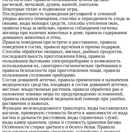
расческой, мочалкой, душем, ванной, унитазом.
Некоторые тихие и подвижные игры.
Последовательность проведения регулярной и сезонной
уборки жилого помещения, способы и периодичность ухода за
окнами, виды моющих средств, способы утепления окон,
правила ухода за мебелью, правила соблюдения гигиены
жилища при наличии животных в доме, правила содержания
домашних животных и птиц.
Правила поведения при встрече и расставании, правила
поведения в гостях, правила вручения и приема подарков.
Способы обработки овощных, мясных, рыбных продуктов,
последовательность приготовления блюд, правила
пользования бытовыми электроприборами и возможность
использования их, санитарно-гигиенические требования и
правила безопасности при приготовлении пищи, правила
пользования столовыми приборами.
Состав домашней аптечки, правила применения и назначения
медицинских средства, входящих в состав домашней аптечки,
местные лекарственные растения, правила обработки ран и
наложение повязки меры по предупреждению осложнений,
правила оказания первой медицинской помощи при ушибах,
растяжении и вывихах.
Функции железнодорожного транспорта, виды пассажирских
вагонов, примерную стоимость билета в зависимости от вида
вагона и дальности расстояния, виды справочных служб,
виды камер хранения, сроки и стоимость хранения багажа.
Особенности стирки цветного и белого белья. Правила
пользования моющими средствами, устройство и правила