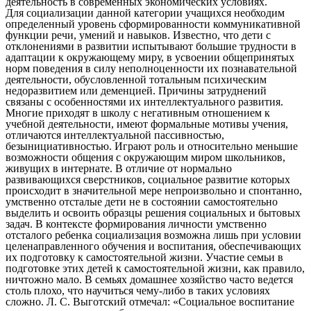
деятельность в современных экономических условиях.
Для социализации данной категории учащихся необходим
определенный уровень сформированности коммуникативной
функции речи, умений и навыков. Известно, что дети с
отклонениями в развитии испытывают большие трудности в
адаптации к окружающему миру, в усвоении общепринятых
норм поведения в силу неполноценности их познавательной
деятельности, обусловленной тотальным психическим
недоразвитием или деменцией. Причины затруднений
связаны с особенностями их интеллектуального развития.
Многие приходят в школу с негативным отношением к
учебной деятельности, имеют формальные мотивы учения,
отличаются интеллектуальной пассивностью,
безынициативностью. Играют роль и относительно меньшие
возможности общения с окружающим миром школьников,
живущих в интернате. В отличие от нормально
развивающихся сверстников, социальное развитие которых
происходит в значительной мере непроизвольно и спонтанно,
умственно отсталые дети не в состоянии самостоятельно
выделить и освоить образцы решения социальных и бытовых
задач. В контексте формирования личности умственно
отсталого ребенка социализация возможна лишь при условии
целенаправленного обучения и воспитания, обеспечивающих
их подготовку к самостоятельной жизни. Участие семьи в
подготовке этих детей к самостоятельной жизни, как правило,
ничтожно мало. В семьях домашнее хозяйство часто ведется
столь плохо, что научиться чему-либо в таких условиях
сложно. Л. С. Выготский отмечал: «Социальное воспитание