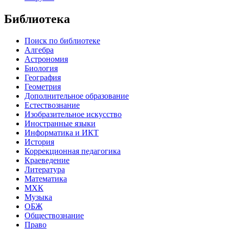
Библиотека
Поиск по библиотеке
Алгебра
Астрономия
Биология
География
Геометрия
Дополнительное образование
Естествознание
Изобразительное искусство
Иностранные языки
Информатика и ИКТ
История
Коррекционная педагогика
Краеведение
Литература
Математика
МХК
Музыка
ОБЖ
Обществознание
Право