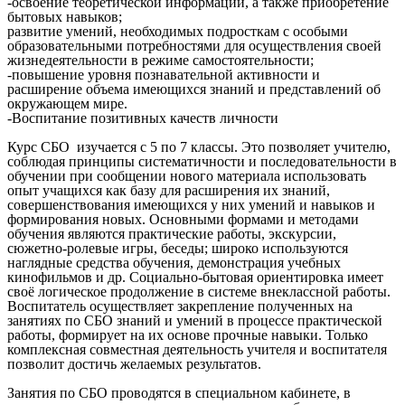
-освоение теоретической информации, а также приобретение
бытовых навыков;
развитие умений, необходимых подросткам с особыми
образовательными потребностями для осуществления своей
жизнедеятельности в режиме самостоятельности;
-повышение уровня познавательной активности и
расширение объема имеющихся знаний и представлений об
окружающем мире.
-Воспитание позитивных качеств личности
Курс СБО изучается с 5 по 7 классы. Это позволяет учителю,
соблюдая принципы систематичности и последовательности в
обучении при сообщении нового материала использовать
опыт учащихся как базу для расширения их знаний,
совершенствования имеющихся у них умений и навыков и
формирования новых. Основными формами и методами
обучения являются практические работы, экскурсии,
сюжетно-ролевые игры, беседы; широко используются
наглядные средства обучения, демонстрация учебных
кинофильмов и др. Социально-бытовая ориентировка имеет
своё логическое продолжение в системе внеклассной работы.
Воспитатель осуществляет закрепление полученных на
занятиях по СБО знаний и умений в процессе практической
работы, формирует на их основе прочные навыки. Только
комплексная совместная деятельность учителя и воспитателя
позволит достичь желаемых результатов.
Занятия по СБО проводятся в специальном кабинете, в