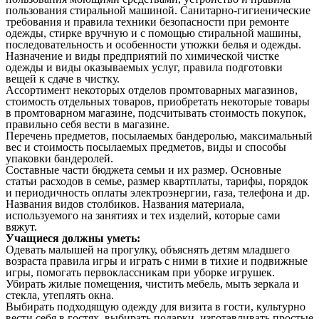
пользования стиральной машиной. Санитарно-гигиенические
требования и правила техники безопасности при ремонте
одежды, стирке вручную и с помощью стиральной машины,
последовательность и особенности утюжки белья и одежды.
Назначение и виды предприятий по химической чистке
одежды и виды оказываемых услуг, правила подготовки
вещей к сдаче в чистку.
Ассортимент некоторых отделов промтоварных магазинов,
стоимость отдельных товаров, приобретать некоторые товары
в промтоварном магазине, подсчитывать стоимость покупок,
правильно себя вести в магазине.
Перечень предметов, посылаемых бандеролью, максимальный
вес и стоимость посылаемых предметов, виды и способы
упаковки бандеролей.
Составные части бюджета семьи и их размер. Основные
статьи расходов в семье, размер квартплаты, тарифы, порядок
и периодичность оплаты электроэнергии, газа, телефона и др.
Названия видов столбиков. Названия материала,
используемого на занятиях и тех изделий, которые сами
вяжут.
Учащиеся должны уметь:
Одевать малышей на прогулку, объяснять детям младшего
возраста правила игры и играть с ними в тихие и подвижные
игры, помогать первоклассникам при уборке игрушек.
Убирать жилые помещения, чистить мебель, мыть зеркала и
стекла, утеплять окна.
Выбирать подходящую одежду для визита в гости, культурно
вести себя в гостях, выбирать подарки, изготавливать простые