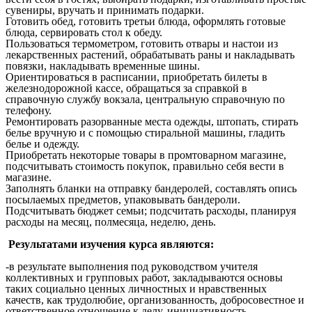
сувениры, вручать и принимать подарки.
Готовить обед, готовить третьи блюда, оформлять готовые
блюда, сервировать стол к обеду.
Пользоваться термометром, готовить отвары и настои из
лекарственных растений, обрабатывать раны и накладывать
повязки, накладывать временные шины.
Ориентироваться в расписании, приобретать билеты в
железнодорожной кассе, обращаться за справкой в
справочную службу вокзала, центральную справочную по
телефону.
Ремонтировать разорванные места одежды, штопать, стирать
белье вручную и с помощью стиральной машины, гладить
белье и одежду.
Приобретать некоторые товары в промтоварном магазине,
подсчитывать стоимость покупок, правильно себя вести в
магазине.
Заполнять бланки на отправку бандеролей, составлять опись
посылаемых предметов, упаковывать бандероли.
Подсчитывать бюджет семьи; подсчитать расходы, планируя
расходы на месяц, полмесяца, неделю, день.
Результатами изучения курса являются:
-в результате выполнения под руководством учителя
коллективных и групповых работ, закладываются основы
таких социально ценных личностных и нравственных
качеств, как трудолюбие, организованность, добросовестное и
ответственное отношение к делу, инициативность,