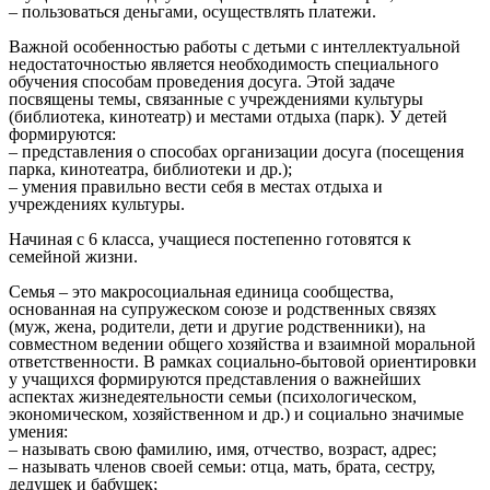
– пользоваться деньгами, осуществлять платежи.
Важной особенностью работы с детьми с интеллектуальной
недостаточностью является необходимость специального
обучения способам проведения досуга. Этой задаче
посвящены темы, связанные с учреждениями культуры
(библиотека, кинотеатр) и местами отдыха (парк). У детей
формируются:
– представления о способах организации досуга (посещения
парка, кинотеатра, библиотеки и др.);
– умения правильно вести себя в местах отдыха и
учреждениях культуры.
Начиная с 6 класса, учащиеся постепенно готовятся к
семейной жизни.
Семья – это макросоциальная единица сообщества,
основанная на супружеском союзе и родственных связях
(муж, жена, родители, дети и другие родственники), на
совместном ведении общего хозяйства и взаимной моральной
ответственности. В рамках социально-бытовой ориентировки
у учащихся формируются представления о важнейших
аспектах жизнедеятельности семьи (психологическом,
экономическом, хозяйственном и др.) и социально значимые
умения:
– называть свою фамилию, имя, отчество, возраст, адрес;
– называть членов своей семьи: отца, мать, брата, сестру,
дедушек и бабушек;