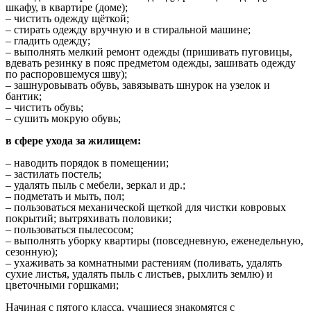
шкафу, в квартире (доме);
– чистить одежду щёткой;
– стирать одежду вручную и в стиральной машине;
– гладить одежду;
– выполнять мелкий ремонт одежды (пришивать пуговицы,
вдевать резинку в пояс предметом одежды, зашивать одежду
по распоровшемуся шву);
– зашнуровывать обувь, завязывать шнурок на узелок и
бантик;
– чистить обувь;
– сушить мокрую обувь;
в сфере ухода за жилищем:
– наводить порядок в помещении;
– застилать постель;
– удалять пыль с мебели, зеркал и др.;
– подметать и мыть, пол;
– пользоваться механической щеткой для чистки ковровых
покрытий; вытряхивать половики;
– пользоваться пылесосом;
– выполнять уборку квартиры (повседневную, еженедельную,
сезонную);
– ухаживать за комнатными растениям (поливать, удалять
сухие листья, удалять пыль с листьев, рыхлить землю) и
цветочными горшками;
Начиная с пятого класса, учащиеся знакомятся с