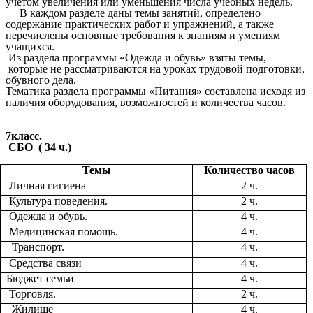
учетом увеличения или уменьшения числа учебных недель.
В каждом разделе даны темы занятий, определено
содержание практических работ и упражнений, а также
перечислены основные требования к знаниям и умениям
учащихся.
Из раздела программы «Одежда и обувь» взяты темы,
которые не рассматриваются на уроках трудовой подготовки,
обувного дела.
Тематика раздела программы «Питания» составлена исходя из
наличия оборудования, возможностей и количества часов.
7класс.
СБО ( 34 ч.)
Темы
Количество часов
Личная гигиена
2 ч.
Культура поведения.
2 ч.
Одежда и обувь.
4 ч.
Медицинская помощь.
4 ч.
Транспорт.
4 ч.
Средства связи
4 ч.
Бюджет семьи
4 ч.
Торговля.
2 ч.
Жилище
4 ч.