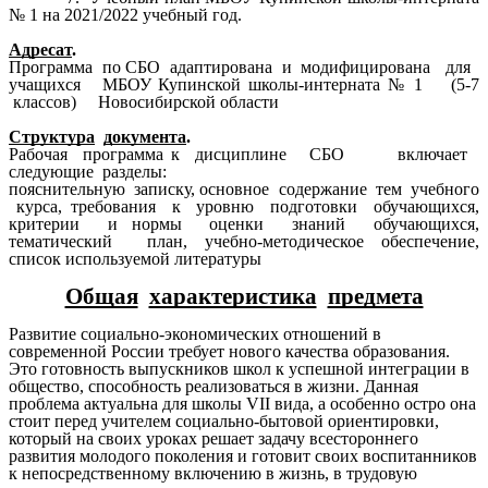
№ 1 на 2021/2022 учебный год.
Адресат
.
Программа по СБО адаптирована и модифицирована для
учащихся
МБОУ Купинской школы-интерната № 1
(5-7
классов) Новосибирской области
Структура
документа
.
Рабочая программа к дисциплине СБО включает
следующие разделы:
пояснительную записку, основное содержание тем учебного
курса, требования к уровню подготовки обучающихся,
критерии и нормы оценки знаний обучающихся,
тематический план, учебно-методическое обеспечение,
список используемой литературы
Общая
характеристика
предмета
Развитие социально-экономических отношений в
современной России требует нового качества образования.
Это готовность выпускников школ к успешной интеграции в
общество, способность реализоваться в жизни. Данная
проблема актуальна для школы VII вида, а особенно остро она
стоит перед учителем социально-бытовой ориентировки,
который на своих уроках решает задачу всестороннего
развития молодого поколения и готовит своих воспитанников
к непосредственному включению в жизнь, в трудовую