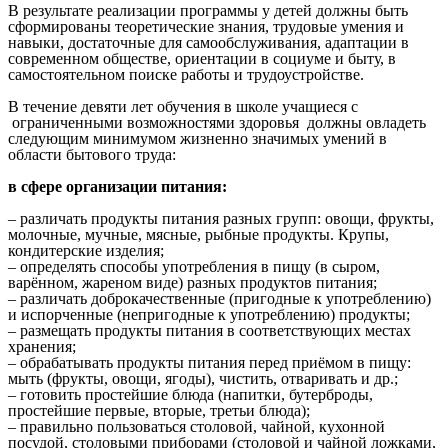
В результате реализации программы у детей должны быть
сформированы теоретические знания, трудовые умения и
навыки, достаточные для самообслуживания, адаптации в
современном обществе, ориентации в социуме и быту, в
самостоятельном поиске работы и трудоустройстве.
В течение девяти лет обучения в школе учащиеся с
ограниченными возможностями здоровья должны овладеть
следующим минимумом жизненно значимых умений в
области бытового труда:
в сфере организации питания:
– различать продукты питания разных групп: овощи, фрукты,
молочные, мучные, мясные, рыбные продукты. Крупы,
кондитерские изделия;
– определять способы употребления в пищу (в сыром,
варённом, жареном виде) разных продуктов питания;
– различать доброкачественные (пригодные к употреблению)
и испорченные (непригодные к употреблению) продукты;
– размещать продукты питания в соответствующих местах
хранения;
– обрабатывать продукты питания перед приёмом в пищу:
мыть (фрукты, овощи, ягоды), чистить, отваривать и др.;
– готовить простейшие блюда (напитки, бутерброды,
простейшие первые, вторые, третьи блюда);
– правильно пользоваться столовой, чайной, кухонной
посудой, столовыми приборами (столовой и чайной ложками,