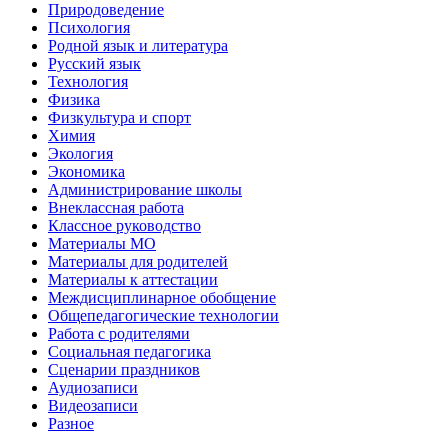
Природоведение
Психология
Родной язык и литература
Русский язык
Технология
Физика
Физкультура и спорт
Химия
Экология
Экономика
Администрирование школы
Внеклассная работа
Классное руководство
Материалы МО
Материалы для родителей
Материалы к аттестации
Междисциплинарное обобщение
Общепедагогические технологии
Работа с родителями
Социальная педагогика
Сценарии праздников
Аудиозаписи
Видеозаписи
Разное