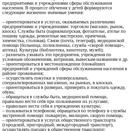
предприятиями и учреждениями сферы обслуживания
населения. В процессе обучения у детей формируются
следующие жизненно значимые умения:
– ориентироваться в услугах, оказываемых различными
предприятиями и учреждениями: торговли (магазин, рынок,
киоск). Службы быта (парикмахерская, фотоателье, ателье по
пошиву одежды, ремонтные мастерские, прачечная,
химчистка, столовая). Связи (почта, телеграф), медицинской
помощи (больница, поликлиника, служба «скорой помощи»,
аптека). Культуры (библиотека, кинотеатр, музей);
– различать узнавать эти предприятия, учреждения по
условным обозначениям, витринам, вывескам-названиям и др.
– ориентироваться в местонахождении ближайших
предприятий и учреждений сферы обслуживания населения в
районе проживания;
– осуществлять покупки в универсальных,
специализированных магазинах, на рынках, в киосках.
– ориентироваться в размерах, примерять и покупать одежду,
обувь;
– обращаться в службы быта, медицинской помощи,
правильно вести себя при пользовании их услугами;
– правильно вести себя в учреждениях культуры;
– пользоваться телефоном; обращаться по телефону в службы
экстренной помощи: пожарную, милицию, скорую помощь;
– ориентироваться в услугах общественного транспорта
(городской, пригородный, междугородный транспорт),
осуществлять поездку в общественном транспорте;