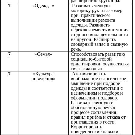
расширению кругозора.
7
«Одежда »
Развивать мелкую
моторику рук и глазомер
при практическом
выполнении ремонта
одежды. Развивать
переключаемость внимания
с одного вида деятельности
на другой. Расширять
словарный запас и связную
речь.
7
«Семья»
Способствовать развитию
социально-бытовой
ориентировки, осуществляя
связь с жизнью
7
«Культура
Активизировать
поведения»
воображение и логическое
мышление при подборе
одежды в соответствии с
назначением и подборе и
оформлении подарков.
Развивать связную и
обоснованную речь в
процессе составления
правил приёма и отказа от
приглашения в гости.
Корригировать
поведенческие навыки.