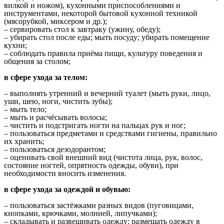
вилкой и ножом), кухонными приспособлениями и
инструментами, некоторой бытовой кухонной техникой
(мясорубкой, миксером и др.);
– сервировать стол к завтраку (ужину, обеду);
– убирать стол после еды; мыть посуду; убирать помещение
кухни;
– соблюдать правила приёма пищи, культуру поведения и
общения за столом;
в сфере ухода за телом:
– выполнять утренний и вечерний туалет (мыть руки, лицо,
уши, шею, ноги, чистить зубы);
– мыть тело;
– мыть и расчёсывать волосы;
– чистить и подстригать ногти на пальцах рук и ног;
– пользоваться предметами и средствами гигиены, правильно
их хранить;
– пользоваться дезодорантом;
– оценивать свой внешний вид (чистота лица, рук, волос,
состояние ногтей, опрятность одежды, обуви), при
необходимости вносить изменения.
в сфере ухода за одеждой и обувью:
– пользоваться застёжками разных видов (пуговицами,
кнопками, крючками, молнией, липучками);
– складывать и развешивать одежду; размещать одежду в