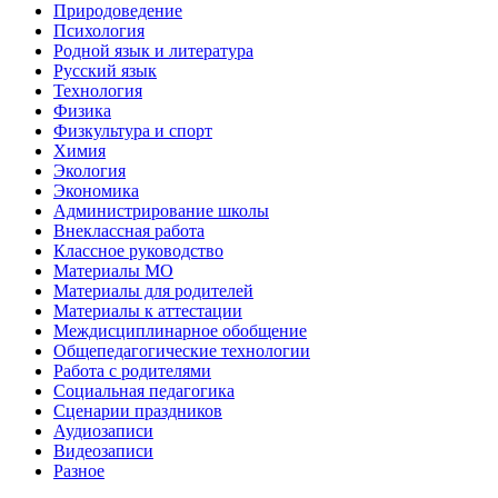
Природоведение
Психология
Родной язык и литература
Русский язык
Технология
Физика
Физкультура и спорт
Химия
Экология
Экономика
Администрирование школы
Внеклассная работа
Классное руководство
Материалы МО
Материалы для родителей
Материалы к аттестации
Междисциплинарное обобщение
Общепедагогические технологии
Работа с родителями
Социальная педагогика
Сценарии праздников
Аудиозаписи
Видеозаписи
Разное