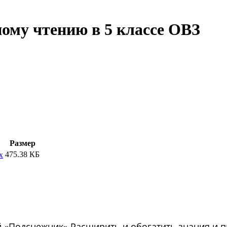
ному чтению в 5 классе ОВЗ
Размер
475.38 КБ
x
й «Подснежник».Расширить и обогатить знания и п