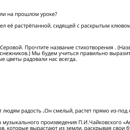
али на прошлом уроке?
дел её растрёпанной, сидящей с раскрытым клюво
Серовой. Прочтите название стихотворения . (Наз
нежников.) Мы будем учиться правильно выразите
ые цветы радовали нас всегда.
ит людям радость
.
Он смелый, растет прямо из-под 
из музыкального произведения П.И.Чайковского «
в, которые вырастают из земли, раскрывая свои б