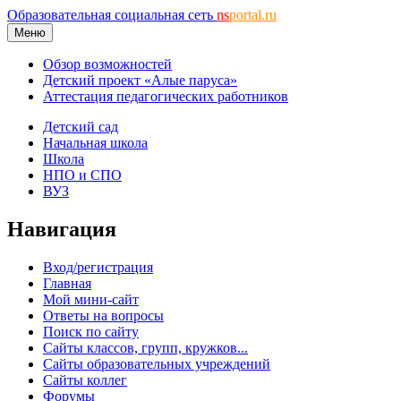
Образовательная социальная сеть
ns
portal.ru
Меню
Обзор возможностей
Детский проект «Алые паруса»
Аттестация педагогических работников
Детский сад
Начальная школа
Школа
НПО и СПО
ВУЗ
Навигация
Вход/регистрация
Главная
Мой мини-сайт
Ответы на вопросы
Поиск по сайту
Сайты классов, групп, кружков...
Сайты образовательных учреждений
Сайты коллег
Форумы