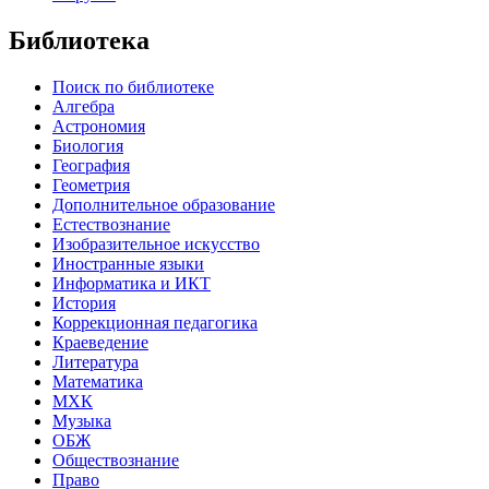
Библиотека
Поиск по библиотеке
Алгебра
Астрономия
Биология
География
Геометрия
Дополнительное образование
Естествознание
Изобразительное искусство
Иностранные языки
Информатика и ИКТ
История
Коррекционная педагогика
Краеведение
Литература
Математика
МХК
Музыка
ОБЖ
Обществознание
Право