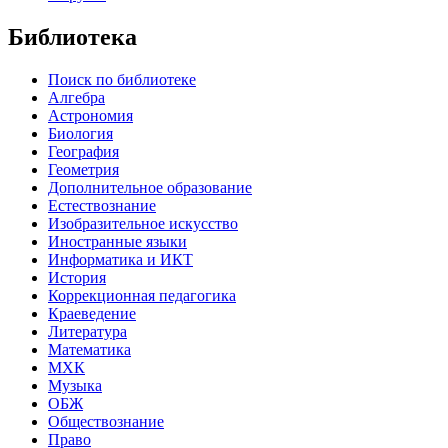
Библиотека
Поиск по библиотеке
Алгебра
Астрономия
Биология
География
Геометрия
Дополнительное образование
Естествознание
Изобразительное искусство
Иностранные языки
Информатика и ИКТ
История
Коррекционная педагогика
Краеведение
Литература
Математика
МХК
Музыка
ОБЖ
Обществознание
Право