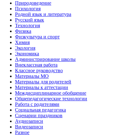
Природоведение
Психология
Родной язык и литература
Русский язык
Технология
Физика
Физкультура и спорт
Химия
Экология
Экономика
Администрирование школы
Внеклассная работа
Классное руководство
Материалы МО
Материалы для родителей
Материалы к аттестации
Междисциплинарное обобщение
Общепедагогические технологии
Работа с родителями
Социальная педагогика
Сценарии праздников
Аудиозаписи
Видеозаписи
Разное