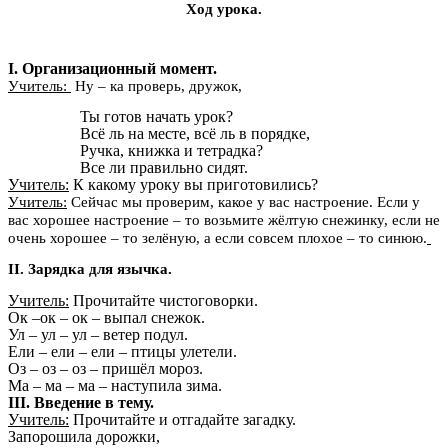
Ход урока.
I. Организационный момент.
Учитель:
Ну – ка проверь, дружок,
Ты готов начать урок?
Всё ль на месте, всё ль в порядке,
Ручка, книжка и тетрадка?
Все ли правильно сидят.
Учитель:
К какому уроку вы приготовились?
Учитель:
Сейчас мы проверим, какое у вас настроение. Если у
вас хорошее настроение – то возьмите жёлтую снежинку, если не
очень хорошее – то зелёную, а если совсем плохое – то синюю.
II. Зарядка для язычка.
Учитель:
Прочитайте чистоговорки.
Ок –ок – ок – выпал снежок.
Ул – ул – ул – ветер подул.
Ели – ели – ели – птицы улетели.
Оз – оз – оз – пришёл мороз.
Ма – ма – ма – наступила зима.
III. Введение в тему.
Учитель:
Прочитайте и отгадайте загадку.
Запорошила дорожки,