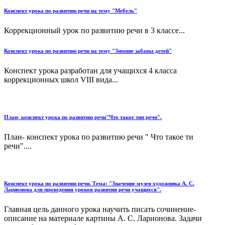
Конспект урока по развитию речи на тему "Мебель"
Коррекционный урок по развитию речи в 3 классе...
Конспект урока по развитию речи на тему "Зимние забавы детей"
Конспект урока разработан для учащихся 4 класса
коррекционных школ VIII вида...
План- конспект урока по развитию речи"Что такое тип речи".
План- конспект урока по развитию речи " Что такое ти
речи"....
Конспект урока по развитию речи. Тема: "Значение музея художника А. С.
Ларионова для проведения уроков развития речи учащихся".
Главная цель данного урока научить писать сочинение-
описание на материале картины А. С. Ларионова. Задачи