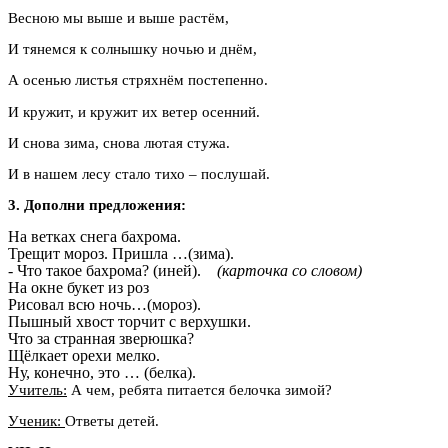
Весною мы выше и выше растём,
И тянемся к солнышку ночью и днём,
А осенью листья стряхнём постепенно.
И кружит, и кружит их ветер осенний.
И снова зима, снова лютая стужа.
И в нашем лесу стало тихо – послушай.
3. Дополни предложения:
На ветках снега бахрома.
Трещит мороз. Пришла …(зима).
- Что такое бахрома? (иней).
(карточка со словом)
На окне букет из роз
Рисовал всю ночь…(мороз).
Пышный хвост торчит с верхушки.
Что за странная зверюшка?
Щёлкает орехи мелко.
Ну, конечно, это … (белка).
Учитель:
А чем, ребята питается белочка зимой?
Ученик:
Ответы детей.