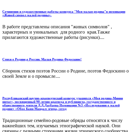
Сочинения и художественные работы конкурса "Моя малая родина"в номинации
«Живой символ малой родины».
В работе представлены описания "живых символов" ,
характерных и уникальных для родного края.Также
прилагаются художественные работы (рисунки)....
Стихи о Родине,о России. Малая Родина-Федоскино!
Сборник стихов поэтов России о Родине, поэтов Федоскино о
своей Земле и о промысле....
Республиканский научно-краеведческий конкурс учащихся «Моя родина-Минии
нютаг», посвященный 90-летию краеведа и публициста, государственного и
общественного деятеля Д.Д.Дагбаева Номинация №3 «Исследования о малой
родине» «Обоо Баян-Мандал: вчера, сегод
Традиционные семейно-родовые обряды относятся к числу
важнейших тем, изучаемых этнографической наукой. Они
связаны с разными сторонами жизни этнического сообщества