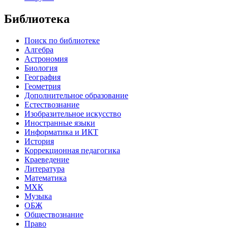
Библиотека
Поиск по библиотеке
Алгебра
Астрономия
Биология
География
Геометрия
Дополнительное образование
Естествознание
Изобразительное искусство
Иностранные языки
Информатика и ИКТ
История
Коррекционная педагогика
Краеведение
Литература
Математика
МХК
Музыка
ОБЖ
Обществознание
Право