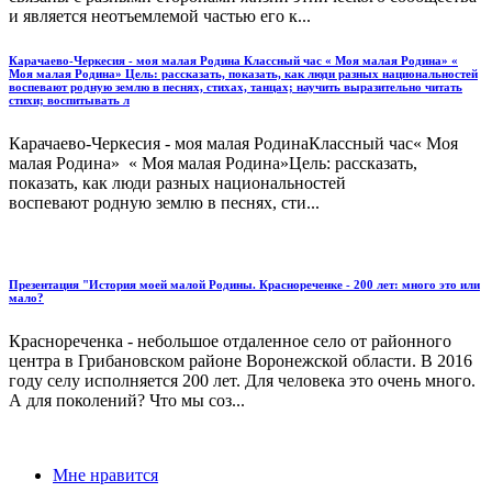
и является неотъемлемой частью его к...
Карачаево-Черкесия - моя малая Родина Классный час « Моя малая Родина» «
Моя малая Родина» Цель: рассказать, показать, как люди разных национальностей
воспевают родную землю в песнях, стихах, танцах; научить выразительно читать
стихи; воспитывать л
Карачаево-Черкесия - моя малая РодинаКлассный час« Моя
малая Родина» « Моя малая Родина»Цель: рассказать,
показать, как люди разных национальностей
воспевают родную землю в песнях, сти...
Презентация "История моей малой Родины. Краснореченке - 200 лет: много это или
мало?
Краснореченка - небольшое отдаленное село от районного
центра в Грибановском районе Воронежской области. В 2016
году селу исполняется 200 лет. Для человека это очень много.
А для поколений? Что мы соз...
Мне нравится