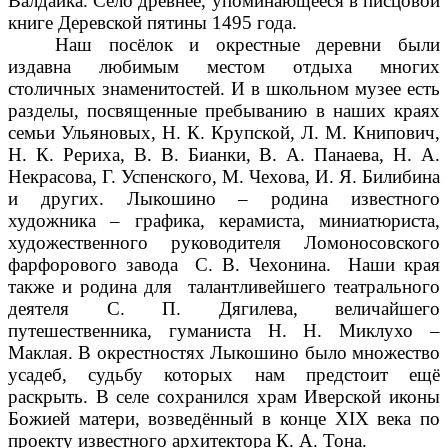
Валдайка. Село древнее, упоминающееся в писцовой
книге Деревской пятины 1495 года.
Наш посёлок и окрестные деревни были
издавна любимым местом отдыха многих
столичных знаменитостей. И в школьном музее есть
разделы, посвященные пребыванию в наших краях
семьи Ульяновых, Н. К. Крупской, Л. М. Книпович,
Н. К. Рериха, В. В. Бианки, В. А. Панаева, Н. А.
Некрасова, Г. Успенского, М. Чехова, И. Я. Билибина
и других. Лыкошино – родина известного
художника – графика, керамиста, миниатюриста,
художественного руководителя Ломоносовского
фарфорового завода С. В. Чехонина. Наши края
также и родина для талантливейшего театрального
деятеля С. П. Дягилева, величайшего
путешественника, гуманиста Н. Н. Миклухо –
Маклая. В окрестностях Лыкошино было множество
усадеб, судьбу которых нам предстоит ещё
раскрыть. В селе сохранился храм Иверской иконы
Божией матери, возведённый в конце XIX века по
проекту известного архитектора К. А. Тона.