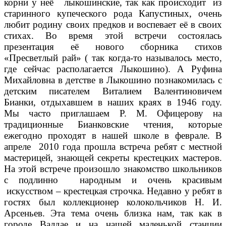
корни у неё лыкошинские, так как происходит из
старинного купеческого рода Капустиных, очень
любит родину своих предков и воспевает её в своих
стихах. Во время этой встречи состоялась
презентация её нового сборника стихов
«Пресветлый рай» ( так когда-то называлось место,
где сейчас располагается Лыкошино). А Руфина
Михайловна в детстве в Лыкошино познакомилась с
детским писателем Виталием Валентиновичем
Бианки, отдыхавшем в наших краях в 1946 году.
Мы часто приглашаем Р. М. Офицерову на
традиционные Бианковские чтения, которые
ежегодно проходят в нашей школе в феврале. В
апреле 2010 года прошла встреча ребят с местной
мастерицей, знающей секреты крестецких мастеров.
На этой встрече произошло знакомство школьников
с подлинно народным и очень красивым
искусством – крестецкая строчка. Недавно у ребят в
гостях был коллекционер колокольчиков Н. И.
Арсеньев. Эта тема очень близка нам, так как в
городе Валдае и на нашей маленькой станции