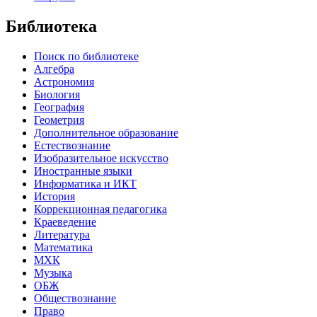
Библиотека
Поиск по библиотеке
Алгебра
Астрономия
Биология
География
Геометрия
Дополнительное образование
Естествознание
Изобразительное искусство
Иностранные языки
Информатика и ИКТ
История
Коррекционная педагогика
Краеведение
Литература
Математика
МХК
Музыка
ОБЖ
Обществознание
Право