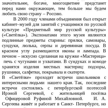
значительнее, богаче, многоцветнее предстанет
перед нами окружающее, тем больше мы будем
любить свою страну – Россию.
В 2000 году членами объединения был открыт
кабинет–музей для занятий с учащимися по русской
культуре «Предметный мир русской культуры»
(«Светёлка»). Экспонатами этого музея являются
подлинные предметы старины: прялки, самовары,
сундуки, люлька, серпы и деревянная посуда. В
красном углу размещаются иконы и лампада. В
печном – искусно сделанная на кружке «Мастерица»
печь с чугунами и ухватами. В сундуках и комоде
хранятся изделия местных мастериц: подзоры,
рушники, салфетки, покрывала и скатерти.
В «Светёлке» проходят встречи школьников с
интересными людьми нашего края. Так, последние
встречи состоялись с петербургской поэтессой
Ирэной Сергеевой, с жительницей посёлка
Офицеровой Руфиной Михайловной. И. А.
Сергеева живёт и работает в Санкт- Петербурге, но