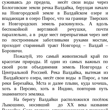
суживаясь до предела, несёт свои воды через
Бологовские земли речка Валдайка, берущая начало
на Новгородской земле в Валдайском озере и
впадающая в озеро Пирос, что на границе Тверских
и Новгородских земель раскинулось. А вдоль
беспокойной вертлявой речушки, почти
параллельно, а в ряде мест перепрыгивая через неё
по построенным заботливыми руками мостам,
проходит старинный тракт Новгород – Валдай –
Боровичи.
Пожалуй, это самый живописный край по
красотам природы. И один из самых важных по
своей роли объединения земель Новгорода с
Центральной Россией. Река Валдайка, вытекая из
Валдайского озера, несёт свои воды в Пирос, а там
реки Березайка, Мста и далее плыви, куда хочешь,
хоть в Персию, хоть в Индию, повторив путь
знаменитого земляка.
На берегу Валдайки расположился посёлок
Лыкошино, носивший до XX века название