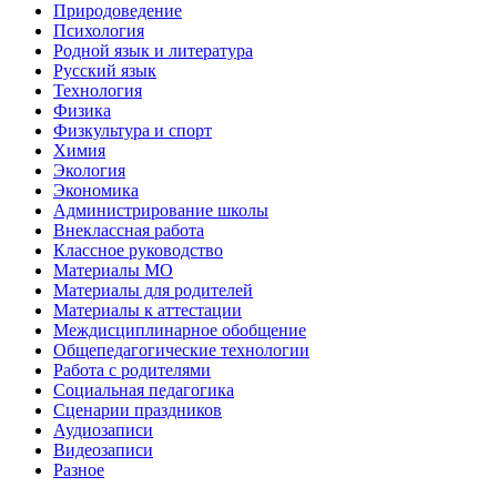
Природоведение
Психология
Родной язык и литература
Русский язык
Технология
Физика
Физкультура и спорт
Химия
Экология
Экономика
Администрирование школы
Внеклассная работа
Классное руководство
Материалы МО
Материалы для родителей
Материалы к аттестации
Междисциплинарное обобщение
Общепедагогические технологии
Работа с родителями
Социальная педагогика
Сценарии праздников
Аудиозаписи
Видеозаписи
Разное