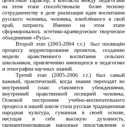
целостный характер, а контакты между педагогами
на этом этапе способствовали более тесному
сотрудничеству в деле реализации идеи воспитания
русского человека, человека, влюблённого в свой
край, патриота. Именно на этом этапе
сформировалось эстетико-краеведческое творческое
объединение «Русь».
Второй этап (2003-2004 г.г.) был посвящён
процессу корректирования проектов, созданию
модели нравственного воспитания сельских
школьников, привлечению имеющихся в педагогике
и этнографии научных знаний.
Третий этап (2005-2006 г.г.) был самый
важный, практический, когда знания переходят во
внутренний план: становятся убеждениями,
внутренней нравственной позицией человека.
Основой построения учебно-воспитательного
процесса в нашей школе стала русская традиционная
народная культура, гуманная в своей основе,
несущая в себе высокую духовность,
сконцентрировавшая народные представления о