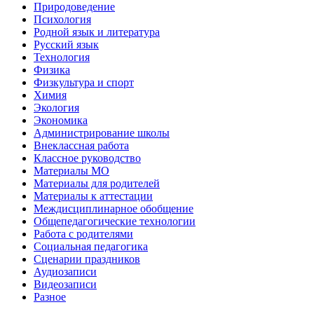
Природоведение
Психология
Родной язык и литература
Русский язык
Технология
Физика
Физкультура и спорт
Химия
Экология
Экономика
Администрирование школы
Внеклассная работа
Классное руководство
Материалы МО
Материалы для родителей
Материалы к аттестации
Междисциплинарное обобщение
Общепедагогические технологии
Работа с родителями
Социальная педагогика
Сценарии праздников
Аудиозаписи
Видеозаписи
Разное