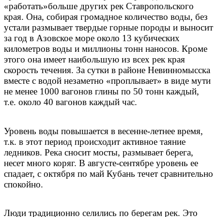
«работать»больше других рек Ставропольского
края. Она, собирая громадное количество воды, без
устали размывает твердые горные породы и выносит
за год в Азовское море около 13 кубических
километров воды и миллионы тонн наносов. Кроме
этого она имеет наибольшую из всех рек края
скорость течения. За сутки в районе Невинномысска
вместе с водой незаметно «проплывает» в виде мути
не менее 1000 вагонов глины по 50 тонн каждый,
т.е. около 40 вагонов каждый час.
Уровень воды повышается в весенне-летнее время,
т.к. в этот период происходит активное таяние
ледников. Река сносит мосты, размывает берега,
несет много коряг. В августе-сентябре уровень ее
спадает, с октября по май Кубань течет сравнительно
спокойно.
Люди традиционно селились по берегам рек. Это