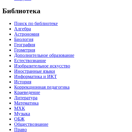
Библиотека
Поиск по библиотеке
Алгебра
Астрономия
Биология
География
Геометрия
Дополнительное образование
Естествознание
Изобразительное искусство
Иностранные языки
Информатика и ИКТ
История
Коррекционная педагогика
Краеведение
Литература
Математика
МХК
Музыка
ОБЖ
Обществознание
Право