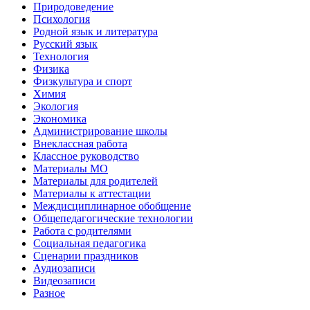
Природоведение
Психология
Родной язык и литература
Русский язык
Технология
Физика
Физкультура и спорт
Химия
Экология
Экономика
Администрирование школы
Внеклассная работа
Классное руководство
Материалы МО
Материалы для родителей
Материалы к аттестации
Междисциплинарное обобщение
Общепедагогические технологии
Работа с родителями
Социальная педагогика
Сценарии праздников
Аудиозаписи
Видеозаписи
Разное