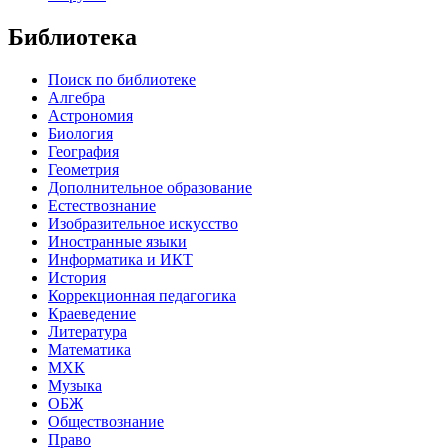
Библиотека
Поиск по библиотеке
Алгебра
Астрономия
Биология
География
Геометрия
Дополнительное образование
Естествознание
Изобразительное искусство
Иностранные языки
Информатика и ИКТ
История
Коррекционная педагогика
Краеведение
Литература
Математика
МХК
Музыка
ОБЖ
Обществознание
Право