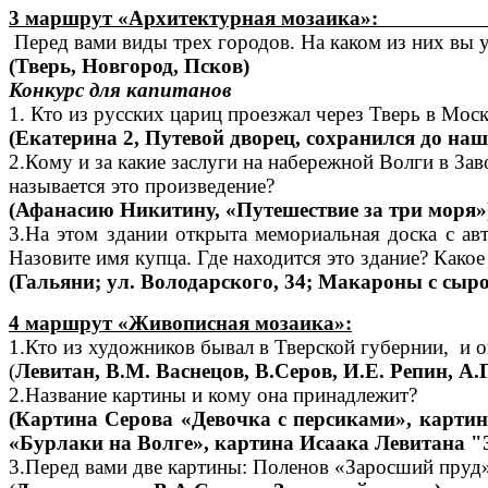
3 маршрут «Архитекту
Перед вами виды трех городов. На каком из них вы у
(Тверь, Новгород, Псков)
Конкурс для капитанов
1. Кто из русских цариц проезжал через Тверь в Мос
(Екатерина 2, Путевой дворец, сохранился до наш
2.Кому и за какие заслуги на набережной Волги в Зав
называется это произведение?
(Афанасию Никитину, «Путешествие за три моря»
3.На этом здании открыта мемориальная доска с авт
Назовите имя купца. Где находится это здание? Како
(Гальяни; ул. Володарского, 34; Макароны с сыро
4 маршрут «Живописная мозаика»:
1.Кто из художников бывал в Тверской губернии, и о
(
Левитан, В.М. Васнецов, В.Серов, И.Е. Репин, А.
2.Название картины и кому она принадлежит?
(Картина Серова «Девочка с персиками»,
картин
«Бурлаки на Волге», картина Исаака Левитана "З
3.Перед вами две картины: Поленов «Заросший пруд» 