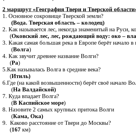
2 маршрут «География Твери и Тверской области
1. Основное сокровище Тверской земли?
(Вода. Тверская область – колодец)
2. Как называется лес, некогда знаменитый на Руси,
(
Оковский лес, лес, рождающий воду: око – влаг
3. Какая самая большая река в Европе берёт начало в
(
Волга
)
4. Как звучит древнее название Волги?
(
Ра
)
5.Как называлась Волга в средние века?
(
Итиль)
6.Где (на какой возвышенности) берёт своё начало Во
(
На Валдайской)
7. Куда впадает Волга?
(
В Каспийское море
)
8. Назовите 2 самых крупных притока Волги
(
Кама, Ока)
9. Каково расстояние от Твери до Москвы?
(
167
км)