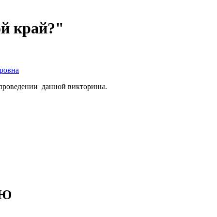
ой край?"
дровна
и проведении данной викторины.
ИЮ