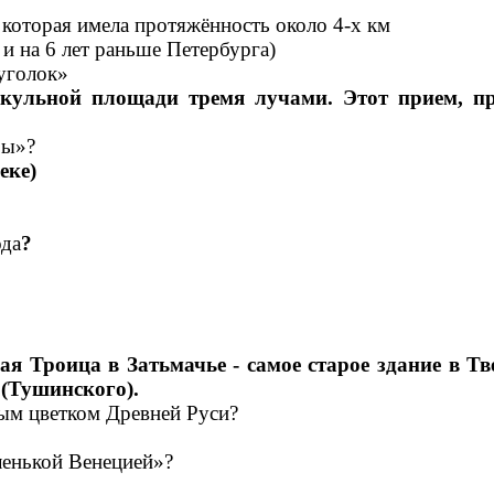
, которая имела протяжённость около 4-х км
 и на 6 лет раньше Петербурга)
 уголок»
кульной площади тремя лучами. Этот прием, п
бы»?
еке)
ода
?
роица в Затьмачье - самое старое здание в Тв
(Тушинского).
ным цветком Древней Руси?
ленькой Венецией»?