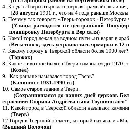
(В Старицком районе на Бортеневском поле)
4. Когда в Твери открылась первая трамвайная линия
(
28 августа
1901 г., что на 4 года раньше Москвы
5. Почему так говорят: «Тверь-городок - Петербурга
(
Улицы расходятся от центральной Полуцир
планировку Петербурга и Вер саля
)
6. Какой город лежал на водном пути «из варяг в ара
(
Весьегонск, здесь устраивались ярмарки в 12 в
7. Какому городу в Тверской области более 1000 лет
?
(Торжок)
8. Какое животное было в Твери символом до 1970 г
(Козёл)
9. Как раньше назывался город Тверь?
(
Калинин с 1931-1990 гг.)
10.
Самое старое здание в Твери.
(Сохранившаяся до наших дней церковь Белая Т
строением Гаврила Андреева сына Тоушинского" 
11. Какой город в Тверской области называют камен
(
Тверь
)
12.Город в Тверской области, который называли «Ма
(Вышний Волочок)