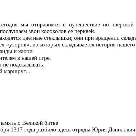
сегодня мы отправимся в путешествие по тверско
послушаем звон колоколов ее церквей.
 находятся цветные стеклышки; они при вращении скла
х «узоров», из которых складывается история нашего
манды и жюри.
ителем в нашей игре.
ы не подсказывать.
й маршрут...
 память о Великой битве
абря 1317 года разбило здесь отряды Юрия Данилович