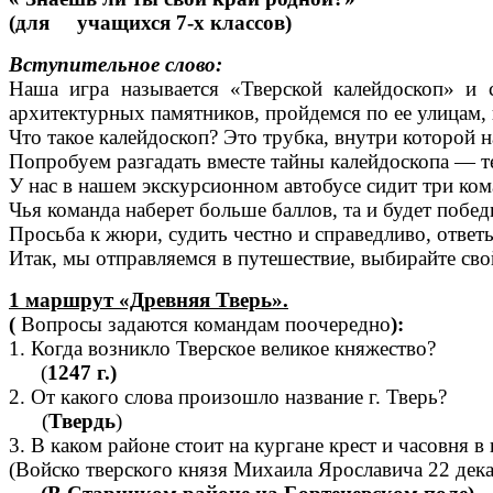
(для учащихся 7-х классов)
Вступительное слово:
Наша игра называется «Тверской калейдоскоп» и 
архитектурных памятников, пройдемся по ее улицам, 
Что такое калейдоскоп? Это трубка, внутри которой
Попробуем разгадать вместе тайны калейдоскопа — те
У нас в нашем экскурсионном автобусе сидит три ко
Чья команда наберет больше баллов, та и будет побед
Просьба к жюри, судить честно и справедливо, ответ
Итак, мы отправляемся в путешествие, выбирайте сво
1 маршрут «Древняя Тверь».
(
Вопросы задаются командам поочередно
):
1. Когда возникло Тверское великое княжество?
(
1247 г.)
2. От какого слова произошло название г. Тверь?
(
Твердь
)
3. В каком районе стоит на кургане крест и часовня в
(Войско тверского князя Михаила Ярославича 22 дек