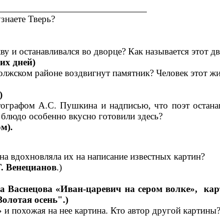
рная мозаика»:
знаете Тверь?
кву и останавливался во дворце? Как называется этот 
их дней)
олжском районе воздвигнут памятник? Человек этот жи
)
ографом А.С. Пушкина и надписью, что поэт останав
е блюдо особенно вкусно готовили здесь?
м).
на вдохновляла их на написание известных картин?
Г. Венецианов
.)
а Васнецова «Иван-царевич на сером волке», кар
олотая осень".)
и похожая на нее картина. Кто автор другой картины?