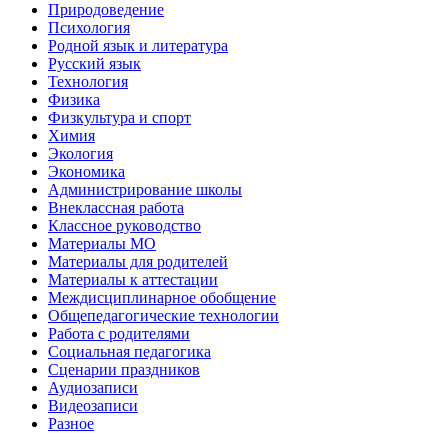
Природоведение
Психология
Родной язык и литература
Русский язык
Технология
Физика
Физкультура и спорт
Химия
Экология
Экономика
Администрирование школы
Внеклассная работа
Классное руководство
Материалы МО
Материалы для родителей
Материалы к аттестации
Междисциплинарное обобщение
Общепедагогические технологии
Работа с родителями
Социальная педагогика
Сценарии праздников
Аудиозаписи
Видеозаписи
Разное