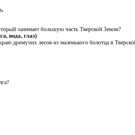
».
 который занимает большую часть Тверской Земли?
а, вода, глаз)
 краю дремучих лесов из маленького болотца в Тверско
лга?