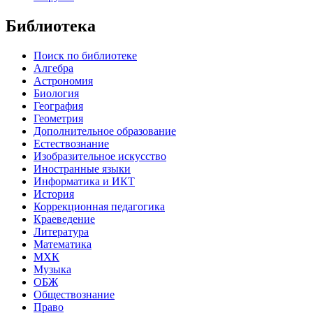
Библиотека
Поиск по библиотеке
Алгебра
Астрономия
Биология
География
Геометрия
Дополнительное образование
Естествознание
Изобразительное искусство
Иностранные языки
Информатика и ИКТ
История
Коррекционная педагогика
Краеведение
Литература
Математика
МХК
Музыка
ОБЖ
Обществознание
Право