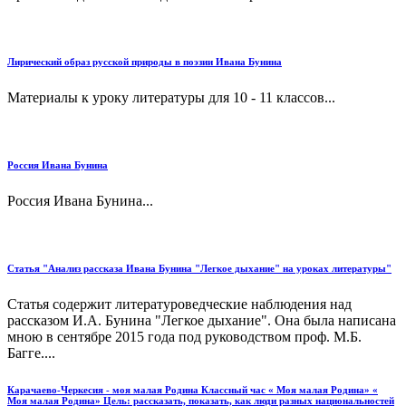
Лирический образ русской природы в поэзии Ивана Бунина
Материалы к уроку литературы для 10 - 11 классов...
Россия Ивана Бунина
Россия Ивана Бунина...
Статья "Анализ рассказа Ивана Бунина "Легкое дыхание" на уроках литературы"
Статья содержит литературоведческие наблюдения над
рассказом И.А. Бунина "Легкое дыхание". Она была написана
мною в сентябре 2015 года под руководством проф. М.Б.
Багге....
Карачаево-Черкесия - моя малая Родина Классный час « Моя малая Родина» «
Моя малая Родина» Цель: рассказать, показать, как люди разных национальностей