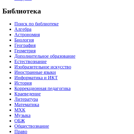
Библиотека
Поиск по библиотеке
Алгебра
Астрономия
Биология
География
Геометрия
Дополнительное образование
Естествознание
Изобразительное искусство
Иностранные языки
Информатика и ИКТ
История
Коррекционная педагогика
Краеведение
Литература
Математика
МХК
Музыка
ОБЖ
Обществознание
Право