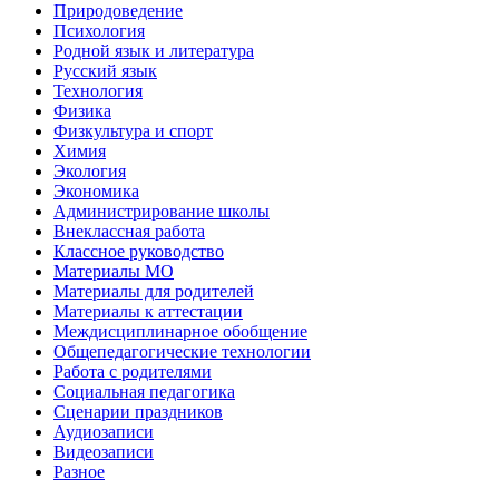
Природоведение
Психология
Родной язык и литература
Русский язык
Технология
Физика
Физкультура и спорт
Химия
Экология
Экономика
Администрирование школы
Внеклассная работа
Классное руководство
Материалы МО
Материалы для родителей
Материалы к аттестации
Междисциплинарное обобщение
Общепедагогические технологии
Работа с родителями
Социальная педагогика
Сценарии праздников
Аудиозаписи
Видеозаписи
Разное