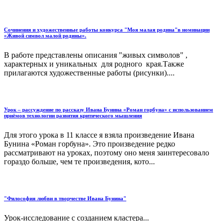
Сочинения и художественные работы конкурса "Моя малая родина"в номинации
«Живой символ малой родины».
В работе представлены описания "живых символов" ,
характерных и уникальных для родного края.Также
прилагаются художественные работы (рисунки)....
Урок – рассуждение по рассказу Ивана Бунина «Роман горбуна» с использованием
приёмов технологии развития критического мышления
Для этого урока в 11 классе я взяла произведение Ивана
Бунина «Роман горбуна». Это произведение редко
рассматривают на уроках, поэтому оно меня заинтересовало
гораздо больше, чем те произведения, кото...
"Философия любви в творчестве Ивана Бунина"
Урок-исследование с созданием кластера...