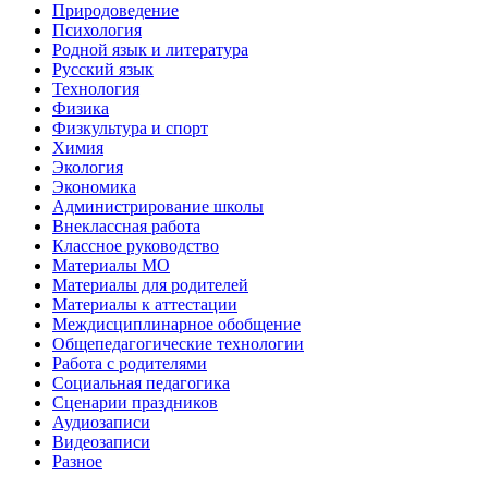
Природоведение
Психология
Родной язык и литература
Русский язык
Технология
Физика
Физкультура и спорт
Химия
Экология
Экономика
Администрирование школы
Внеклассная работа
Классное руководство
Материалы МО
Материалы для родителей
Материалы к аттестации
Междисциплинарное обобщение
Общепедагогические технологии
Работа с родителями
Социальная педагогика
Сценарии праздников
Аудиозаписи
Видеозаписи
Разное