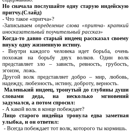
Но сначала послушайте одну старую индейскую
притчу.(Слайд)
- Что такое «притча»?
-Записываем
определение слова «притча- краткий
иносказательный поучительный рассказ»
Когда-то давно старый индеец рассказал своему
внуку одну жизненную истину.
- Внутри каждого человека идет борьба, очень
похожая на борьбу двух волков. Один волк
представляет зло – зависть, ревность, грубость,
эгоизм, ложь.
Другой волк представляет добро – мир, любовь,
надежду, любезность, истину, доброту, верность.
Маленький индеец, тронутый до глубины души
словами деда, на несколько мгновений
задумался, а потом спросил:
- А какой волк в конце побеждает?
Лицо старого индейца тронула едва заметная
улыбка, и он ответил:
- Всегда побеждает тот волк, которого ты кормишь.