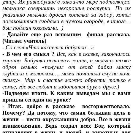
улицу. Их равнодушие в какой-то мере подтолкнуло
мальчика совершить нехорошие поступки. По их
указанию мальчик бросал котенка за забор, хотел
полакомиться ягодами в чужом огороде, в итоге –
был пойман хозяевами. )
-
Давайте еще раз вспомним финал рассказа.
(Читает учитель)
- Со слов «Что касается бабушки…»
- В чем его смысл ?
Все, как в сказке, закончилось
хорошо. Бабушка осталась жить, а мальчик тоже
обрел семью: «получил от своей бабки миску
клубники с молочком…, мама почитала ему на ночь
сказку». Мир и счастье можно обрести только в
семье, где все любят и заботятся друг о друге.)
-
Подведем итоги. К каким выводам мы с вами
пришли сегодня на уроке?
- Итак, добро в рассказе восторжествовало.
Почему? Да потому, что самая большая цель в
жизни - нести окружающим добро. Все в жизни
взаимосвязано. Ведь создал всех Бог, который
отправляет в жизнь и людей, и животных для