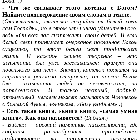
Бога…)
-
Что же связывает этого котенка с Богом?
Найдите подтверждение своим словам в тексте.
(
Оказывается, «котенка снарядил на белый свет
сам Господь», но в этом нет ничего удивительного,
ведь «Он всех нас снаряжает, своих детей. И если
белый свет принимает очередное посланное Богом
существо, то этот белый свет продолжает
жить. И каждое живое творение – это
испытание для уже заселившихся: примут они
новенького или нет». Значит, котенок появился на
страницах рассказа неспроста, он послан Богом
для испытания людей на человечность, на
порядочность. И только честный, добрый,
отзывчивый человек может называться Человеком
с большой буквы, человеком, «Богу угодным»
.)
-
Есть такая книга, «книга книг», «самая умная
книга». Как она называется?
(
Библия
.)
-
Библия – древний памятник письменности, где
собраны разнообразные произведения,
создававшиеся на протяжении огромного