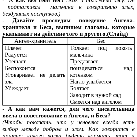
- А как вел себя Бес?
(Как и положено бесу. Он
подталкивал мальчика к совершению злых,
бездушных поступков.)
- Давайте проследим поведение Ангела-
хранителя и Беса, выпишем глаголы, которые
указывают на действие того и другого.(Слайд)
Ангел-хранитель
Бес
Плачет
Толкает под локоть
Радуется
мальчика
Утешает
Предлагает
Беспокоится
поиздеваться над
Уговаривает не делать
котенком
зла
Нагло улыбается
Убеждает
Болтает
Заводит в чужой сад
Смеётся над ангелом
- А как вам кажется, для чего писательница
ввела в повествование и Ангела, и Беса?
(Чтобы показать, что у человека всегда есть
выбор между добром и злом. Как говорится в
притче: какого волка будешь кормить, тот и