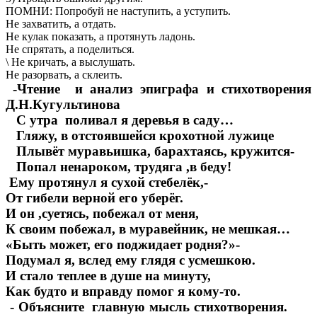
ПОМНИ: Попробуй не наступить, а уступить.
Не захватить, а отдать.
Не кулак показать, а протянуть ладонь.
Не спрятать, а поделиться.
\ Не кричать, а выслушать.
Не разорвать, а склеить.
-Чтение и анализ эпиграфа и стихотворения
Д.Н.Кугультинова
С утра поливал я деревья в саду…
Гляжу, в отстоявшейся крохотной лужице
Плывёт муравьишка, барахтаясь, кружится-
Попал ненароком, трудяга ,в беду!
Ему протянул я сухой стебелёк,-
От гибели верной его уберёг.
И он ,суетясь, побежал от меня,
К своим побежал, в муравейник, не мешкая…
«Быть может, его поджидает родня?»-
Подумал я, вслед ему глядя с усмешкою.
И стало теплее в душе на минуту,
Как будто и вправду помог я кому-то.
- Объясните главную мысль стихотворения.