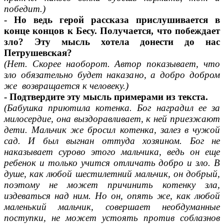
победит.)
- Но ведь герой рассказа прислушивается в
конце концов к Бесу. Получается, что побеждает
зло? Эту мысль хотела донести до нас
Петрушевская?
(Нет. Скорее наоборот. Автор показывает, что
зло обязательно будет наказано, а добро добром
же возвращается к человеку.)
- Подтвердите эту мысль примерами из текста.
(Бабушка приютила котенка. Бог наградил ее за
милосердие, она выздоравливает, к ней приезжают
дети. Мальчик же бросил котенка, залез в чужой
сад. И был выгнан оттуда хозяином. Бог не
наказывает сурово этого мальчика, ведь он еще
ребенок и только учится отличать добро и зло. В
душе, как любой шестилетний мальчик, он добрый,
поэтому не может причинить котенку зла,
издеваться над ним. Но он, опять же, как любой
маленький мальчик, совершает необдуманные
поступки, не может устоять против соблазнов