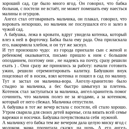
хороший сад, где было много ягод. Он говорил, что бабка
больная, с постели не встаёт, не может помешать ему наесться
малины и огурцов.
Ангел стал отговаривать мальчика, он плакал, говорил, что
воровать нехорошо, но мальчик не послушался его и залез в
чужой сад.
А бабушка, лежа в кровати, вдруг увидела котенка, который
влез к ней в форточку. Бабка была ему рада. Она приласкала
его, накормила хлебом, и он тут же заснул.
И тут произошло чудо: из города приехали сын с женой и
ребенком( оказывается, письмо пришло к ним с большим
опозданием, поэтому они , не надеясь на почту, сразу решили
ехать ) . Они сразу же принялись за работу: начали готовить
ужин, решили отремонтировать калитку. Бабушкин внук
поцеловал её в носик, взял котенка и пошел в сад по малину.
Тут и застал он мальчика-вора. Ангелу-хранителю было
стыдно за мальчика, а бес быстро шмыгнул за плетень.
Котенок стал заступаться за мальчика, ангел-хранитель помог
сочинить, что мальчик полез не за ягодами, а за котенком,
который от него сбежал. Мальчика отпустили.
А бабушка в тот же вечер встала с постели, ей стало хорошо.
Утром сварила для своих детей варенье, села вязать всей семье
варежки и носочки. Бабушка почувствовала себя нужной.
А мальчику его бабка тем же вечером дала целую миску ягод с
молоком, мама прочитала сказку на ночь. А его ангел-