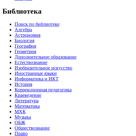
Библиотека
Поиск по библиотеке
Алгебра
Астрономия
Биология
География
Геометрия
Дополнительное образование
Естествознание
Изобразительное искусство
Иностранные языки
Информатика и ИКТ
История
Коррекционная педагогика
Краеведение
Литература
Математика
МХК
Музыка
ОБЖ
Обществознание
Право