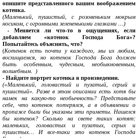
опишите представленного вашим воображением
котенка.
(Маленький, пушистый, с розовеньким мокрым
носиком, с огромными зелененькими глазками …)
- Меняется ли что-то в ощущениях, если
добавляем «котенок Господа Бога»?
Попытайтесь объяснить, что?
(
Котенок есть почти у каждого, мы их любим,
восхищаемся, но котенок Господа Бога должен
быть особенным, чудесным, необыкновенным,
волшебным. )
- Найдите портрет котенка в произведении.
(«Маленький, головастый и пузатый, серый и
пушистый». Разве в этом описании есть хотя бы
намек на какую-то необычность? Представьте
себе, что котенок потерялся, а в объявлении о
пропаже были бы указаны эти приметы. Нашелся
бы котенок? Сколько на свете таких котят:
маленьких, головастых и пузатых, серых и
пушистых… И все-таки это котенок Господа