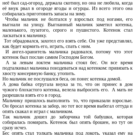
неё был сад-огород, держала скотину, но она не любила, когда
её внук рвал в огороде ягоды и огурцы. Из всего этого она
собиралась приготовить запасы на зиму.
Чтобы мальчик не болтался у взрослых под ногами, его
выгнали на улицу. Выгнанный мальчик заметил котенка,
маленького, пузатого, серого и пушистого. Котенок стал
ласкаться к мальчику.
Тот обрадовался, захотел его взять себе. Он уже представлял,
как будет кормить его, играть, спать с ним.
И ангел-хранитель мальчика радовался, потому что этот
котенок был послан самим Господом Богом.
А за левым локтем мальчика стоял бес. Он все время
подталкивал мальчика поиздеваться над котенком: привязать к
хвосту консервную банку, утопить.
Но мальчик не послушался беса, он понес котенка домой.
А дома бабка отругала внука за то, что он принес в дом
чужого блохастого котенка, велела выбросить его. А мать не
разрешила взять его в город.
Мальчику пришлось выполнить то, что приказали взрослые.
Он бросал котенка за забор, но тот все время выбегал оттуда и
опять скакал и играл с мальчиком.
Так мальчик дошел до заборчика той бабушки, которая
собиралась помирать. Котенок был опять брошен, но тут он
сразу исчез.
Бес опять стал толкать мальчика под локоть, указал ему на