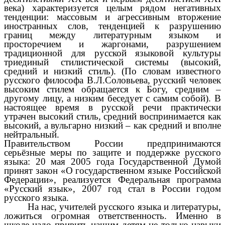
века) характеризуется целым рядом негативных
тенденции: массовым и агрессивным вторжение
иностранных слов, тенденцией к разрушению
границ между литературным языком и
просторечием и жаргонами, разрушением
традиционной для русской языковой культуры
триединый стилистической системы (высокий,
средний и низкий стиль). (По словам известного
русского философа В.Л.Соловьева, русский человек
высоким стилем обращается к Богу, средним –
другому лицу, а низким беседует с самим собой). В
настоящее время в русской речи практически
утрачен высокий стиль, средний воспринимается как
высокий, а вульгарно низкий – как средний и вполне
нейтральный.
Правительством России предпринимаются
серьёзные меры по защите и поддержке русского
языка: 20 мая 2005 года Государственной Думой
принят закон «О государственном языке Российской
Федерации», реализуется Федеральная программа
«Русский язык», 2007 год стал в России годом
русского языка.
На нас, учителей русского языка и литературы,
ложиться огромная ответственность. Именно в
школе надо привить нашим детям не только навыки