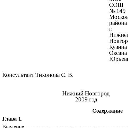
СОШ
№ 149
Москов
района
г.
Нижне
Новгор
Кузина
Оксана
Юрьевн
Консультант Тихонова С. В.
Нижний Новгород
2009 год
Содержание
Глава 1.
Введение
.......................................................................