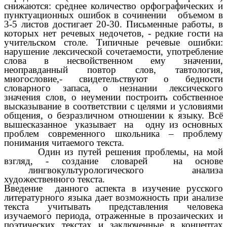
снижаются: среднее количество орфографических и
пунктуационных ошибок в сочинении объемом в
3-5 листов достигает 20-30. Письменные работы, в
которых нет речевых недочетов, - редкие гости на
учительском столе.
Типичные речевые ошибки:
нарушение лексической сочетаемости, употребление
слова в несвойственном ему значении,
неоправданный повтор слов, тавтология,
многословие,- свидетельствуют о бедности
словарного запаса, о незнании лексического
значения слов, о неумении построить собственное
высказывание в соответствии с целями и условиями
общения, о безразличном отношении к языку. Всё
вышесказанное указывает на одну из основных
проблем современного школьника – проблему
понимания читаемого текста.
Один из путей решения проблемы, на мой
взгляд, - создание словарей на основе
лингвокультурологического анализа
художественного текста.
Введение данного аспекта в изучение русского
литературного языка дает возможность при анализе
текста учитывать представления человека
изучаемого периода, отраженные в прозаических и
поэтических текстах и заключенные в концептах