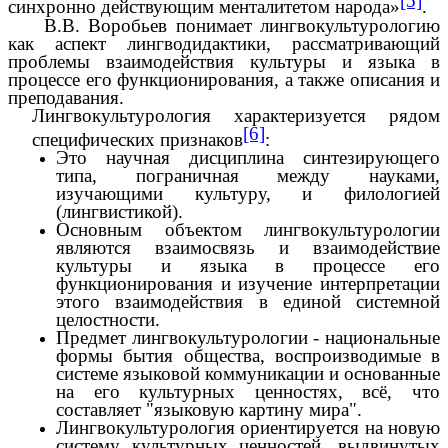
[5]
синхронно действующим менталитетом народа»
.
В.В. Воробьев понимает лингвокультурологию
как аспект лингводидактики, рассматривающий
проблемы взаимодействия культуры и языка в
процессе его функционирования, а также описания и
преподавания.
Лингвокультурология характеризуется рядом
[6]
специфических признаков
:
Это научная дисциплина синтезирующего
типа, пограничная между науками,
изучающими культуру, и филологией
(лингвистикой).
Основным объектом лингвокультурологии
являются взаимосвязь и взаимодействие
культуры и языка в процессе его
функционирования и изучение интерпретации
этого взаимодействия в единой системной
целостности.
Предмет лингвокультурологии - национальные
формы бытия общества, воспроизводимые в
системе языковой коммуникации и основанные
на его культурных ценностях, всё, что
составляет "языковую картину мира".
Лингвокультурология ориентируется на новую
систему культурных ценностей, выдвинутых