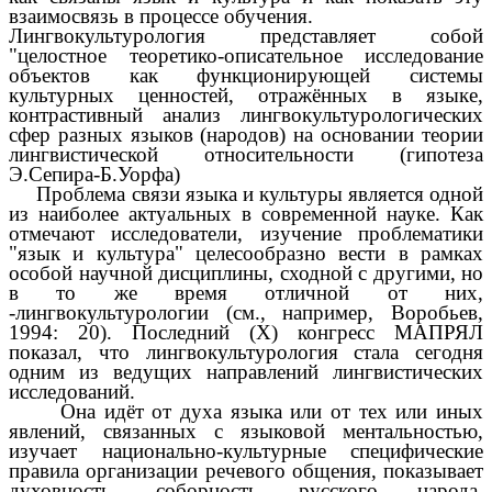
взаимосвязь в процессе обучения.
Лингвокультурология представляет собой
"целостное теоретико-описательное исследование
объектов как функционирующей системы
культурных ценностей, отражённых в языке,
контрастивный анализ лингвокультурологических
сфер разных языков (народов) на основании теории
лингвистической относительности (гипотеза
Э.Сепира-Б.Уорфа)
Проблема связи языка и культуры является одной
из наиболее актуальных в современной науке. Как
отмечают исследователи, изучение проблематики
"язык и культура" целесообразно вести в рамках
особой научной дисциплины, сходной с другими, но
в то же время отличной от них,
-лингвокультурологии (см., например, Воробьев,
1994: 20). Последний (Х) конгресс МАПРЯЛ
показал, что лингвокультурология стала сегодня
одним из ведущих направлений лингвистических
исследований.
Она идёт от духа языка или от тех или иных
явлений, связанных с языковой ментальностью,
изучает национально-культурные специфические
правила организации речевого общения, показывает
духовность, соборность русского народа,