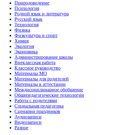
Природоведение
Психология
Родной язык и литература
Русский язык
Технология
Физика
Физкультура и спорт
Химия
Экология
Экономика
Администрирование школы
Внеклассная работа
Классное руководство
Материалы МО
Материалы для родителей
Материалы к аттестации
Междисциплинарное обобщение
Общепедагогические технологии
Работа с родителями
Социальная педагогика
Сценарии праздников
Аудиозаписи
Видеозаписи
Разное