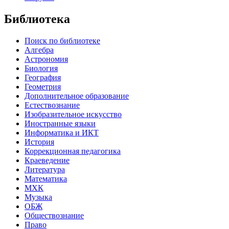
Библиотека
Поиск по библиотеке
Алгебра
Астрономия
Биология
География
Геометрия
Дополнительное образование
Естествознание
Изобразительное искусство
Иностранные языки
Информатика и ИКТ
История
Коррекционная педагогика
Краеведение
Литература
Математика
МХК
Музыка
ОБЖ
Обществознание
Право