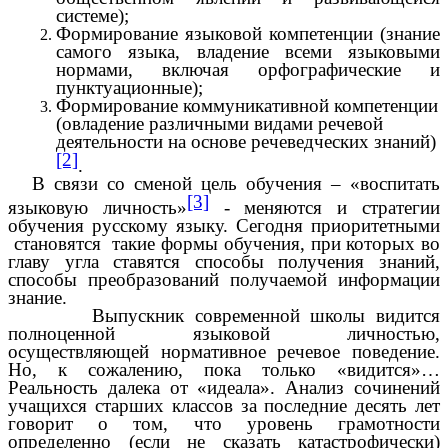
системе);
Формирование языковой компетенции (знание
самого языка, владение всеми языковыми
нормами, включая орфографические и
пунктуационные);
Формирование коммуникативной компетенции
(овладение различными видами речевой
деятельности на основе речеведческих знаний)
[2]
.
В связи со сменой цель обучения – «воспитать
[3]
языковую личность»
- меняются и стратегии
обучения русскому языку. Сегодня приоритетными
становятся такие формы обучения, при которых во
главу угла ставятся способы получения знаний,
способы преобразований получаемой информации
знание.
Выпускник современной школы видится
полноценной языковой личностью,
осуществляющей нормативное речевое поведение.
Но, к сожалению, пока только «видится»…
Реальность далека от «идеала». Анализ сочинений
учащихся старших классов за последние десять лет
говорит о том, что уровень грамотности
определенно (если не сказать катастрофически)