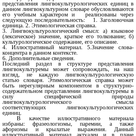
представления лингвокультурологических единиц в
данном лингвокультурном словаре обусловливаются
его учебным характером и реализованы через
следующую последовательность: 1. Заголовочная
единица. 2. Этимологическая справка.
3. Лингвокультурологический смысл: а) языковое
(лексическое) значение, краткое его толкование; б)
культурологическое содержание, его описание.
4. Иллюстративный материал. 5.Значение слова-
концентра в данном контексте.
6. Дополнительные сведения.
Последний раздел в структуре представления
лингвокультуремы может сопровождать, на наш
взгляд, не каждую лингвокультурологическую
статью словаря. Этимологическая справка может
быть нерегулярным компонентом в структурно-
содержательном представлении лингвокультуремы в
силу специфической природы
лингвокультурологического смысла
соответствующих лингвокультурологических
единиц.
В качестве иллюстративного материала
избраны: фразеологизмы, паремии, а также
афоризмы и крылатые выражения. Данный
иллюстративный материал актуален и в плане