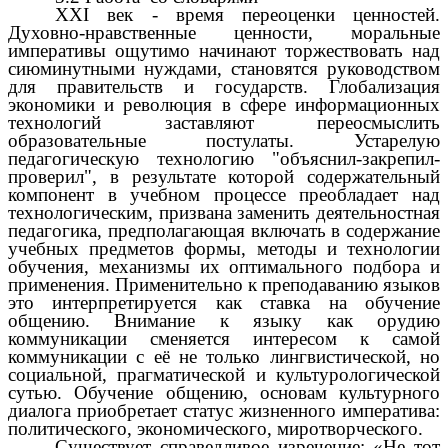
ХХI век - время переоценки ценностей.
Духовно-нравственные ценности, моральные
императивы ощутимо начинают торжествовать над
сиюминутными нуждами, становятся руководством
для правительств и государств. Глобализация
экономики и революция в сфере информационных
технологий заставляют переосмыслить
образовательные постулаты. Устарелую
педагогическую технологию "объяснил-закрепил-
проверил", в результате которой содержательный
компонент в учебном процессе преобладает над
технологическим, призвана заменить деятельностная
педагогика, предполагающая включать в содержание
учебных предметов формы, методы и технологии
обучения, механизмы их оптимального подбора и
применения. Применительно к преподаванию языков
это интерпретируется как ставка на обучение
общению. Внимание к языку как орудию
коммуникации сменяется интересом к самой
коммуникации с её не только лингвистической, но
социальной, прагматической и культурологической
сутью. Обучение общению, основам культурного
диалога приобретает статус жизненного императива:
политического, экономического, миротворческого.
Существует справедливое изречение: «Не тот