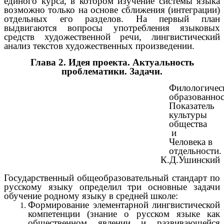
единого курса, в котором изучение системы языка
возможно только на основе сближения (интеграции)
отдельных его разделов. На первый план
выдвигаются вопросы употребления языковых
средств художественной речи, лингвистический
анализ текстов художественных произведении.
Глава 2. Идея проекта. Актуальность
проблематики. Задачи.
Филологичес
образованнос
Показатель
культуры
общества
и
Человека в
отдельности.
К.Д.Ушинский
Государственный общеобразовательный стандарт по
русскому языку определил три основные задачи
обучение родному языку в средней школе:
Формирование элементарной лингвистической
компетенции (знание о русском языке как
общественном явлении и развивающейся