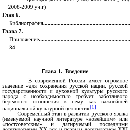
2008-2009 уч.г)
Глав 6.
Библиография
.........................................................
Глава 7.
Приложение
.............................................................
34
Глава 1. Введение
В современной России имеет огромное
значение «для сохранения русской нации, русской
государственности и духовной культуры русского
народа с необходимостью требует заботливого
бережного отношения к нему как важнейшей
[1]
национальной культурной ценности»
.
Современный этап в развитии русского языка
(именуемой научной литературе «новейшим» или
«постсоветским» и датируемый последними
десятилетиями ХХ век и первым десятилетием ХХI