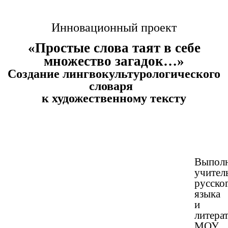
Инновационный проект
«Простые слова таят в себе
множество загадок…»
Создание лингвокультурологического
словаря
к художественному тексту
Выпол
учител
русско
языка
и
литера
МОУ