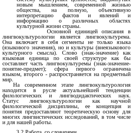
новым мышлением, современной жизнью
общества, на полную, объективную
интерпретацию фактов и явлений и
информацию о различных областях
культурной жизни страны.
Основной единицей описания в
лингвокультурологии является лингвокультурема.
Она включает в себя сегменты не только языка
(языкового значения), но и культуры (внеязыкового
культурного смысла). Слово (знак-значение) как
языковая единица по своей структуре как бы
составляет часть лингвокультуремы (знак-значение-
понятие-предмет); сфера первого ограничена
языком, второго - распространяется на предметный
мир.
На современном этапе лингвокультурология
находится в русле актуальнейшей тенденции
филологических и лингводидактических наук.
Статус лингвокультурологии как научной
филологической дисциплины, ее концепция и
понятия предоставляют теоретическую основу для
многих лингвистических исследований, в том числе
и для нашей работы.
3.2 Работа со словарями