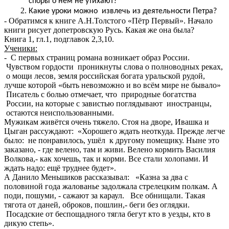
споры о нём не утихают?
Какие уроки можно извлечь из деятельности Петра?
- Обратимся к книге А.Н.Толстого «Пётр Первый». Начало
книги рисует допетровскую Русь. Какая же она была?
Книга 1, гл.1, подглавок 2,3,10.
Ученики:
- С первых страниц романа возникает образ России.
Чувством гордости проникнуты слова о полноводных реках,
о мощи лесов, земля российская богата уральской рудой,
лучше которой «быть невозможно и во всём мире не бывало»
Писатель с болью отмечает, что природные богатства
России, на которые с завистью поглядывают иностранцы,
остаются неиспользованными.
Мужикам живётся очень тяжело. Стоя на дворе, Ивашка и
Цыган рассуждают: «Хорошего ждать неоткуда. Прежде легче
было: не понравилось, ушёл к другому помещику. Ныне это
заказано, - где велено, там и живи. Велено кормить Василия
Волкова,- как хочешь, так и корми. Все стали холопами. И
ждать надо: ещё труднее будет».
А Данило Меньшиков рассказывал: «Казна за два с
половиной года жалованье задолжала стрелецким полкам. А
поди, пошуми, - сажают за караул. Все обнищали. Такая
тягота от даней, оброков, пошлин,- беги без оглядки.
Посадские от беспощадного тягла бегут кто в уезды, кто в
дикую степь».