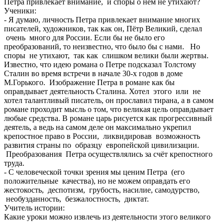
Петра привлекает внимание, и споры о нём не утихают?
Ученики:
- Я думаю, личность Петра привлекает внимание многих
писателей, художников, так как он, Пётр Великий, сделал
очень много для России. Если бы не было его
преобразований, то неизвестно, что было бы с нами. Но
споры не утихают, так как слишком велики были жертвы.
Известно, что идею романа о Петре подсказал Толстому
Сталин во время встречи в начале 30-х годов в доме
М.Горького. Изображение Петра в романе как бы
оправдывает деятельность Сталина. Хотел этого или не
хотел талантливый писатель, он прославил тирана, а в самом
романе проходит мысль о том, что великая цель оправдывает
любые средства. В романе царь рисуется как прогрессивный
деятель, а ведь на самом деле он максимально укрепил
крепостное право в России, ликвидировав возможность
развития страны по образцу европейской цивилизации.
Преобразования Петра осуществлялись за счёт крепостного
труда.
- С человеческой точки зрения мы ценим Петра (его
положительные качества), но не можем оправдать его
жестокость, деспотизм, грубость, насилие, самодурство,
необузданность, безжалостность, диктат.
Учитель истории:
Какие уроки можно извлечь из деятельности этого великого