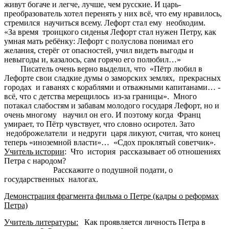
живут богаче и легче, лучше, чем русские. И царь-
преобразователь хотел перенять у них всё, что ему нравилось,
стремился научиться всему. Лефорт стал ему необходим.
«За время троицкого сиденья Лефорт стал нужен Петру, как
умная мать ребёнку: Лефорт с полуслова понимал его
желания, стерёг от опасностей, учил видеть выгоды и
невыгоды и, казалось, сам горячо его полюбил…»
Писатель очень верно выделил, что «Пётр любил в
Лефорте свои сладкие думы о заморских землях, прекрасных
городах и гаванях с кораблями и отважными капитанами… -
всё, что с детства мерещилось из-за границы». Много
потакал слабостям и забавам молодого государя Лефорт, но и
очень многому научил он его. И поэтому когда Франц
умирает, то Пётр чувствует, что словно осиротел. Зато
недоброжелатели и недруги царя ликуют, считая, что конец
теперь «иноземной власти»… «Сдох проклятый советчик».
Учитель истории
: Что история рассказывает об отношениях
Петра с народом?
Расскажите о подушной подати, о
государственных налогах.
Демонстрация фрагмента фильма о Петре (кадры о реформах
Петра)
Учитель литературы:
Как проявляется личность Петра в