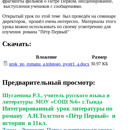
фрагменты фильмов о Петре Первом, инсценирование,
выступления учеников с сообщениями.
Открытый урок по этой теме был проведён на семинаре
директоров, прошёл очень интересно. Материалы этого
урока можно использовать по своему усмотрению для
изучения романа "Пётр Первый"
Скачать:
Вложение
Размер
30.97 КБ
urok_po_romanu_a.tolstogo_pyotr1_a.docx
Предварительный просмотр:
Шугаепова Р.З., учитель русского языка и
литературы МОУ «СОШ №6» г.Тында
Интегрированный урок литературы по
роману А.Н.Толстого «Пётр Первый» и
истории в 11кл.
Тема: «Личность Петра и петровская эпоха»