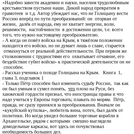
«Надобно завести академии и науки, населим трудолюбивым
крестьянством пустыни наши. Дикий народ превратим в
грамотеев и т.д. Автор убеждает нас, что не Голицыну вести
Россию вперёд по пути преобразований: он оторван от
жизни, далёк от народа, ему не хватает энергии, воли,
решимости, настойчивости в достижении цели, т.е. всего
того, что нужно настоящему преобразователю.
- А когда он повёл войска на Крым, в тяжёлом положении
находится его войско, но он думает лишь о славе, старается
отмахнуться от реальной действительности. При первом же
столкновении с трудностями его охватывает отчаяние, его
бездействие губит войско- к практической деятельности он не
способен.
- Рассказ ученика о походе Голицына на Крым. Книга 1,
глава 3, подглавок 1
- Только Пётр способен был изменить судьбу России, так как
он был умным и сумел понять,
что
плохо на Руси, без
ханжеской гордости признал, что иностранцы правы и что
надо учиться у Европы торговать; плавать по морям. Пётр,
правда, не сразу принялся за преобразования. Вначале он
«кукуйский кутилка», любитель вина, потех, был далёк от
политики. Но когда увидел большие торговые корабли в
Архангельске, рядом с которыми смешно выглядели
домодельные каркасы, вот здесь он почувствовал
необходимость больших дел.