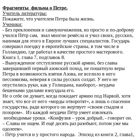
Фрагменты фильма о Петре.
Учитель литературы:
Покажите, что учителем Петра была жизнь.
Ученики:
- Без преклонения и самоуничижения, но просто и по-доброму
учился Пётр сам, знал многие ремёсла и учил своих, русских,
нанимая для этого в Европе лучших специалистов. Государь
совершил поездку в европейские страны, в том числе в
Голландию, где работал в качестве простого мастерового.
Книга 1, глава 7, подглавок 8.
- Вынужденное отступление русской армии, без славы
завершившей первый азовский поход, не пошатнуло веры
Петра в возможность взятия Азова, не вселило в него
пессимизма, неверия в силы русских солдат. У него не
опустились руки, как у Голицына, наоборот,- неудача
бешеными удилами взнуздала его.
Не о себе он думает, когда покидает армию под Нарвой, хотя
знает, что все от него «морды отворотят», а лишь о спасении
государства, ради которого он жертвует «своим стыдом и
позором». Из каждой неудачи Пётр умеет извлекать
необходимые уроки. «Конфузия – урок добрый, - говорит он.
– Славы не ищем. И ещё десять раз разобьют, потом уже мы
одолеем».
- Пётр учится и у простого народа. Эпизод из книги 2, глава1,