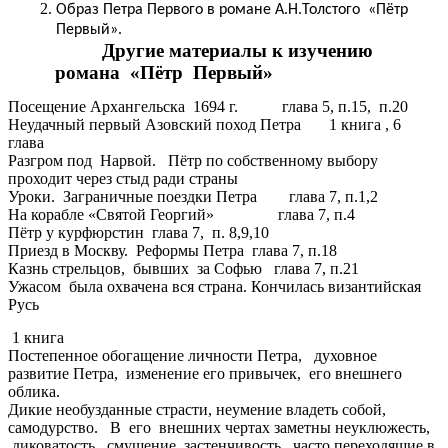
Образ Петра Первого в романе А.Н.Толстого «Пётр
Первый».
Другие материалы к изучению
романа «Пётр Первый»
Посещение Архангельска 1694 г. глава 5, п.15, п.20
Неудачный первый Азовский поход Петра 1 книга , 6
глава
Разгром под Нарвой. Пётр по собственному выбору
проходит через стыд ради страны
Уроки. Заграничные поездки Петра глава 7, п.1,2
На корабле «Святой Георгий» глава 7, п.4
Пётр у курфюрстин глава 7, п. 8,9,10
Приезд в Москву. Реформы Петра глава 7, п.18
Казнь стрельцов, бывших за Софью глава 7, п.21
Ужасом была охвачена вся страна. Кончилась византийская
Русь
1 книга
Постепенное обогащение личности Петра, духовное
развитие Петра, изменение его привычек, его внешнего
облика.
Дикие необузданные страсти, неумение владеть собой,
самодурство. В его внешних чертах заметны неуклюжесть,
диковатость, смущение, застенчивость, часто переходящие в