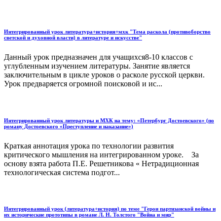
Интегрированный урок литература+история+мхк "Тема раскола (противоборство
светской и духовной власти) в литературе и искусстве"
Данный урок предназначен для учащихся8-10 классов с
углубленным изучением литературы. Занятие является
заключительным в цикле уроков о расколе русской церкви.
Урок предваряется огромной поисковой и ис...
Интегрированный урок литературы и МХК на тему: «Петербург Достоевского» (по
роману Достоевского «Преступление и наказание»)
Краткая аннотация урока по технологии развития
критического мышления на интегрированном уроке. За
основу взята работа П.Е. Решетникова « Нетрадиционная
технологическая система подгот...
Интегрированный урок (литература+история) по теме "Герои партизанской войны и
их исторические прототипы в романе Л. Н. Толстого "Война и мир"