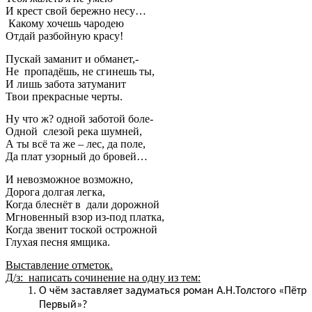
И крест свой бережно несу…
Какому хочешь чародею
Отдай разбойную красу!
Пускай заманит и обманет,-
Не пропадёшь, не сгинешь ты,
И лишь забота затуманит
Твои прекрасные черты.
Ну что ж? одной заботой боле-
Одной слезой река шумней,
А ты всё та же – лес, да поле,
Да плат узорный до бровей…
И невозможное возможно,
Дорога долгая легка,
Когда блеснёт в дали дорожной
Мгновенный взор из-под платка,
Когда звенит тоской острожной
Глухая песня ямщика.
Выставление отметок.
Д/з: написать сочинение на одну из тем:
О чём заставляет задуматься роман А.Н.Толстого «Пётр
Первый»?