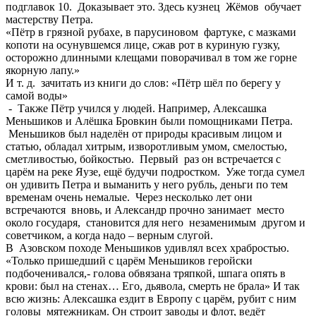
подглавок 10. Доказывает это. Здесь кузнец Жёмов обучает
мастерству Петра.
«Пётр в грязной рубахе, в парусиновом фартуке, с мазками
копоти на осунувшемся лице, сжав рот в куриную гузку,
осторожно длинными клещами поворачивал в том же горне
якорную лапу.»
И т. д. зачитать из книги до слов: «Пётр шёл по берегу у
самой воды»
- Также Пётр учился у людей. Например, Алексашка
Меньшиков и Алёшка Бровкин были помощниками Петра.
Меньшиков был наделён от природы красивым лицом и
статью, обладал хитрым, изворотливым умом, смелостью,
сметливостью, бойкостью. Первый раз он встречается с
царём на реке Яузе, ещё будучи подростком. Уже тогда сумел
он удивить Петра и выманить у него рубль, деньги по тем
временам очень немалые. Через несколько лет они
встречаются вновь, и Александр прочно занимает место
около государя, становится для него незаменимым другом и
советчиком, а когда надо – верным слугой.
В Азовском походе Меньшиков удивлял всех храбростью.
«Только пришедший с царём Меньшиков геройски
подбоченивался,- голова обвязана тряпкой, шпага опять в
крови: был на стенах… Его, дьявола, смерть не брала» И так
всю жизнь: Алексашка ездит в Европу с царём, рубит с ним
головы мятежникам. Он строит заводы и флот, ведёт