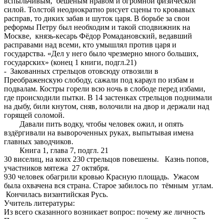
вспыльчивым, бешеным нравом и огромной физической
силой. Толстой неоднократно рисует сцены то кровавых
расправ, то диких забав и шуток царя. В борьбе за свои
реформы Петру был необходим и такой сподвижник на
Москве, князь-кесарь Фёдор Ромадановский, ведавший
расправами над всеми, кто умышлял против царя и
государства. «Дел у него было чрезмерно много больших,
государских» (конец 1 книги, подгл.21)
- Закованных стрельцов отовсюду отвозили в
Преображенскую слободу, сажали под караул по избам и
подвалам. Костры горели всю ночь в слободе перед избами,
где происходили пытки. В 14 застенках стрельцов поднимали
на дыбу, били кнутом, сняв, волочили на двор и держали над
горящей соломой.
Давали пить водку, чтобы человек ожил, и опять
вздёргивали на вывороченных руках, выпытывая имена
главных заводчиков.
Книга 1, глава 7, подгл. 21
30 виселиц, на коих 230 стрельцов повешены. Казнь попов,
участников мятежа 27 октября.
930 человек обагрили кровью Красную площадь. Ужасом
была охвачена вся страна. Старое забилось по тёмным углам.
Кончилась византийская Русь.
Учитель литературы:
Из всего сказанного возникает вопрос: почему же личность