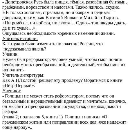
- Допетровская Русь была нищая, тёмная, разорённая бунтами,
грабежами, воровством и налогами. Тяжко жилось, скудно.
НЕ только холопам, стрельцам, но и боярам и бедным
дворянам, таким, как Василий Волков и Михайло Тыртов.
«Ни ремёсел, ни войска, ни флота… Одно – три шкуры драть,
да и те худые…»
Ощущалась необходимость коренных изменений жизни.
Учитель истории:
Как нужно было изменить положение России, что
подсказывала жизнь?
Ученик:
Нужен был реформатор: человек умный, чтобы смог понять
необходимость преобразований, и деятельный, чтобы смог их
исполнить.
Учитель литературы:
Как А.Н.Толстой решает эту проблему? Обратимся к книге
«Пётр Первый».
Ученики:
- Голицын не может стать реформатором, потому что он
безвольный и нерешительный идеалист и мечтатель, конечно,
он мыслит о преобразовании государства, о необходимости
реформ.
(глава 2, подглавок 5, книга 1) Голицын написал «О
гражданском житии или поправлении всех дел, яже надлежит
обще народу»..