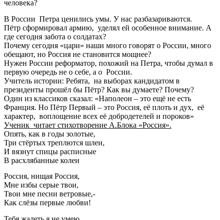
человека?
В России Петра ценились умы. У нас разбазариваются.
Пётр сформировал армию, уделял ей особенное внимание. А
где сегодня забота о солдатах?
Почему сегодня «цари» наши много говорят о России, много
обещают, но Россия не становится мощнее?
Нужен России реформатор, похожий на Петра, чтобы думал в
первую очередь не о себе, а о России.
Учитель истории: Ребята, на выборах кандидатом в
президенты прошёл бы Пётр? Как вы думаете? Почему?
Один из классиков сказал: «Наполеон – это ещё не есть
Франция. Но Пётр Первый – это Россия, её плоть и дух, её
характер, воплощение всех её добродетелей и пороков»
Ученик читает стихотворение А.Блока «Россия».
Опять, как в годы золотые,
Три стёртых треплются шлеи,
И вязнут спицы расписные
В расхлябанные колеи
Россия, нищая Россия,
Мне избы серые твои,
Твои мне песни ветровые,-
Как слёзы первые любви!
Тебя жалеть я не умею