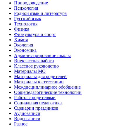
Природоведение
Психология
Родной язык и литература
Русский язык
Технология
Физика
Физкультура и спорт
Химия
Экология
Экономика
Администрирование школы
Внеклассная работа
Классное руководство
Материалы МО
Материалы для родителей
Материалы к аттестации
Междисциплинарное обобщение
Общепедагогические технологии
Работа с родителями
Социальная педагогика
Сценарии праздников
Аудиозаписи
Видеозаписи
Разное