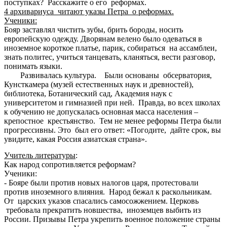
поступках? Расскажите о его реформах.
4 архивариуса читают указы Петра о реформах.
Ученики:
Бояр заставлял чистить зубы, брить бороды, носить
европейскую одежду. Дворянам велено было одеваться в
иноземное короткое платье, парик, собираться на ассамблеи,
знать политес, учиться танцевать, кланяться, вести разговор,
понимать языки.
Развивалась культура. Были основаны обсерватория,
Кунсткамера (музей естественных наук и древностей),
библиотека, Ботанический сад, Академия наук с
университетом и гимназией при ней. Правда, во всех школах
к обучению не допускалась основная масса населения –
крепостное крестьянство. Тем не менее реформы Петра были
прогрессивны. Это был его ответ: «Погодите, дайте срок, вы
увидите, какая Россия азиатская страна».
Учитель литературы
:
Как народ сопротивляется реформам?
Ученики:
- Бояре были против новых налогов царя, протестовали
против иноземного влияния. Народ бежал к раскольникам.
От царских указов спасались самосожжением. Церковь
требовала прекратить новшества, иноземцев выбить из
России. Призывы Петра укрепить военное положение страны