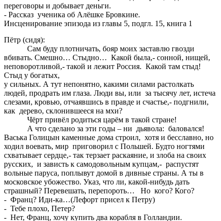
переговоры и добывает деньги.
- Рассказ ученика об Алёшке Бровкине.
Инсценирование эпизода из главы 5, подгл. 15, книга 1
Пётр (сидя):
Сам буду плотничать, бояр моих заставлю гвозди
вбивать. Смешно… Стыдно… Какой была,- сонной, нищей,
неповоротливой,- такой и лежит Россия. Какой там стыд!
Стыд у богатых,
у сильных. А тут непонятно, какими силами растолкать
людей, продрать им глаза. Люди вы, или за тысячу лет, истеча
слезами, кровью, отчаявшись в правде и счастье,- подгнили,
как дерево, склонившееся на мхи?
Чёрт привёл родиться царём в такой стране!
А что сделано за эти годы – ни дьявола: баловался!
Васька Голицын каменные дома строил, хотя и бесславно, но
ходил воевать, мир приговорил с Польшей. Будто ногтями
схватывает сердце,- так терзает раскаяние, и злоба на своих
русских, и зависть к самодовольным купцам,- распустят
вольные паруса, поплывут домой в дивные страны. А ты в
московское убожество. Указ, что ли, какой-нибудь дать
страшный? Перевешать, перепороть… Но кого? Кого?
- Франц? Иди-ка…(Лефорт присел к Петру)
- Тебе плохо, Петер?
- Нет, Франц, хочу купить два корабля в Голландии.