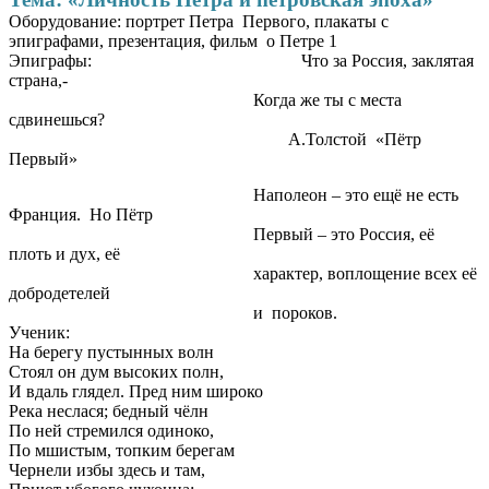
Оборудование: портрет Петра Первого, плакаты с
эпиграфами, презентация, фильм о Петре 1
Эпиграфы: Что за Россия, заклятая
страна,-
Когда же ты с места
сдвинешься?
А.Толстой «Пётр
Первый»
Наполеон – это ещё не есть
Франция. Но Пётр
Первый – это Россия, её
плоть и дух, её
характер, воплощение всех её
добродетелей
и пороков.
Ученик:
На берегу пустынных волн
Стоял он дум высоких полн,
И вдаль глядел. Пред ним широко
Река неслася; бедный чёлн
По ней стремился одиноко,
По мшистым, топким берегам
Чернели избы здесь и там,