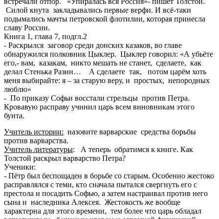
встречали отпор. «Упиралась вся Россия»- пишет Толстой.
Силой кнута закладывались первые верфи. И всё-таки
подымались мачты петровской флотилии, которая принесла
славу России.
Книга 1, глава 7, подгл.2
- Раскрылся заговор среди донских казаков, во главе
обнаружился полковник Цыклер. Цыклер говорил: «А убьёте
его,- вам, казакам, никто мешать не станет, сделаете, как
делал Стенька Разин… А сделаете так, потом царём хоть
меня выбирайте: я – за старую веру, и простых, непородных
люблю»
- По приказу Софьи восстали стрельцы против Петра.
Кровавую расправу учинил царь всем виновникам этого
бунта.
Учитель истории:
назовите варварские средства борьбы
против варварства.
Учитель литературы
: А теперь обратимся к книге. Как
Толстой раскрыл варварство Петра?
Ученики:
- Пётр был беспощаден в борьбе со старым. Особенно жестоко
расправлялся с теми, кто сначала пытался свергнуть его с
престола и посадить Софью, а затем настраивал против него
сына и наследника Алексея. Жестокость же вообще
характерна для этого времени, тем более что царь обладал