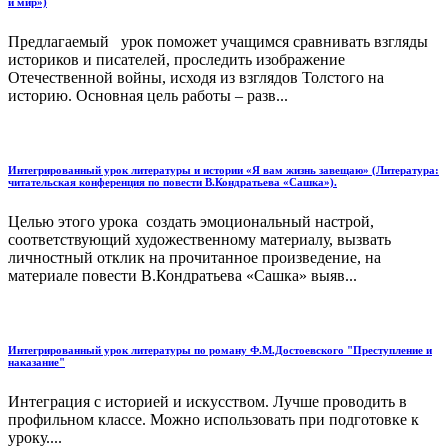
и мир»)
Предлагаемый урок поможет учащимся сравнивать взгляды
историков и писателей, проследить изображение
Отечественной войны, исходя из взглядов Толстого на
историю. Основная цель работы – разв...
Интегрированный урок литературы и истории «Я вам жизнь завещаю» (Литература:
читательская конференция по повести В.Кондратьева «Сашка»).
Целью этого урока создать эмоциональный настрой,
соответствующий художественному материалу, вызвать
личностный отклик на прочитанное произведение, на
материале повести В.Кондратьева «Сашка» выяв...
Интегрированный урок литературы по роману Ф.М.Достоевского "Преступление и
наказание"
Интеграция с историей и искусством. Лучше проводить в
профильном классе. Можно использовать при подготовке к
уроку....