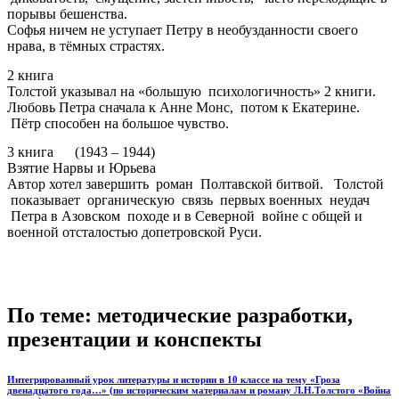
порывы бешенства.
Софья ничем не уступает Петру в необузданности своего
нрава, в тёмных страстях.
2 книга
Толстой указывал на «большую психологичность» 2 книги.
Любовь Петра сначала к Анне Монс, потом к Екатерине.
Пётр способен на большое чувство.
3 книга (1943 – 1944)
Взятие Нарвы и Юрьева
Автор хотел завершить роман Полтавской битвой. Толстой
показывает органическую связь первых военных неудач
Петра в Азовском походе и в Северной войне с общей и
военной отсталостью допетровской Руси.
По теме: методические разработки,
презентации и конспекты
Интегрированный урок литературы и истории в 10 классе на тему «Гроза
двенадцатого года…» (по историческим материалам и роману Л.Н.Толстого «Война