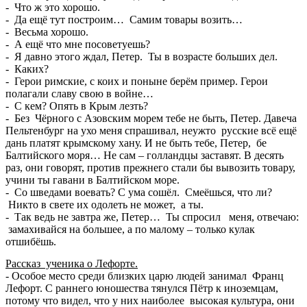
- Что ж это хорошо.
- Да ещё тут построим… Самим товары возить…
- Весьма хорошо.
- А ещё что мне посоветуешь?
- Я давно этого ждал, Петер. Ты в возрасте больших дел.
- Каких?
- Герои римские, с коих и поныне берём пример. Герои
полагали славу свою в войне…
- С кем? Опять в Крым лезть?
- Без Чёрного с Азовским морем тебе не быть, Петер. Давеча
Пельтенбург на ухо меня спрашивал, неужто русские всё ещё
дань платят крымскому хану. И не быть тебе, Петер, бе
Балтийского моря… Не сам – голландцы заставят. В десять
раз, они говорят, против прежнего стали бы вывозить товару,
учини ты гавани в Балтийском море.
- Со шведами воевать? С ума сошёл. Смеёшься, что ли?
Никто в свете их одолеть не может, а ты.
- Так ведь не завтра же, Петер… Ты спросил меня, отвечаю:
замахивайся на большее, а по малому – только кулак
отшибёшь.
Рассказ ученика о Лефорте.
- Особое место среди близких царю людей занимал Франц
Лефорт. С раннего юношества тянулся Пётр к иноземцам,
потому что видел, что у них наиболее высокая культура, они