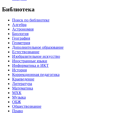
Библиотека
Поиск по библиотеке
Алгебра
Астрономия
Биология
География
Геометрия
Дополнительное образование
Естествознание
Изобразительное искусство
Иностранные языки
Информатика и ИКТ
История
Коррекционная педагогика
Краеведение
Литература
Математика
МХК
Музыка
ОБЖ
Обществознание
Право