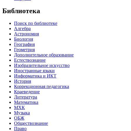
Библиотека
Поиск по библиотеке
Алгебра
Астрономия
Биология
География
Геометрия
Дополнительное образование
Естествознание
Изобразительное искусство
Иностранные языки
Информатика и ИКТ
История
Коррекционная педагогика
Краеведение
Литература
Математика
МХК
Музыка
ОБЖ
Обществознание
Право