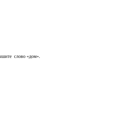
лышите слово «дом».
а