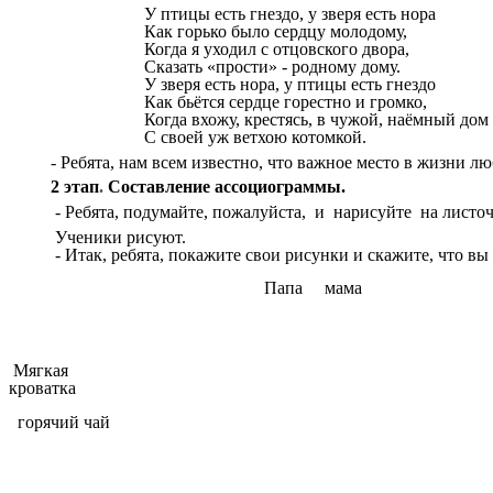
У птицы есть гнездо, у зверя есть нора
Как горько было сердцу молодому,
Когда я уходил с отцовского двора,
Сказать «прости» - родному дому.
У зверя есть нора, у птицы есть гнездо
Как бьётся сердце горестно и громко,
Когда вхожу, крестясь, в чужой, наёмный дом
С своей уж ветхою котомкой.
- Ребята, нам всем известно, что важное место в жизни л
2 этап
.
Составление ассоциограммы.
- Ребята, подумайте, пожалуйста, и нарисуйте на листоч
Ученики рисуют.
- Итак, ребята, покажите свои рисунки и скажите, что вы
Папа мама
Мягкая мам
кроватка
горячий чай теле