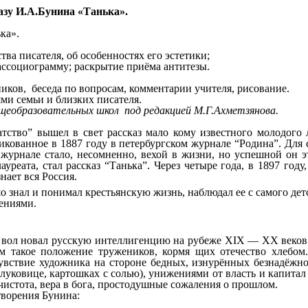
казу И.А.Бунина «Танька».
ка».
 писателя, об особенностях его эстетики;
социограмму; раскрытие приёма антитезы.
ников, беседа по вопросам, комментарии учителя, рисование.
ями семьи и близких писателя.
бщеобразовательных школ под редакцией М.Г.Ахметзянова.
о” вышел в свет рассказ мало кому известного молодого ли
икованное в 1887 году в петербургском журнале “Родина”. Дл
журнале стало, несомненно, вехой в жизни, но успешной он эт
лауреата, стал рассказ “Танька”. Через четыре года, в 1897 го
нает вся Россия.
 знал и понимал крестьянскую жизнь, наблюдал ее с самого дет
лениями.
ро вол новал русскую интеллигенцию на рубеже XIX — XX веков.
м такое положение тружеников, кормя щих отечество хлеб
увствие художника на стороне бедных, изнурённых безнадёжной
, луковице, картошках с солью), унижениями от власть и капита
 чистота, вера в бога, простодушные сожаления о прошлом.
творения Бунина: