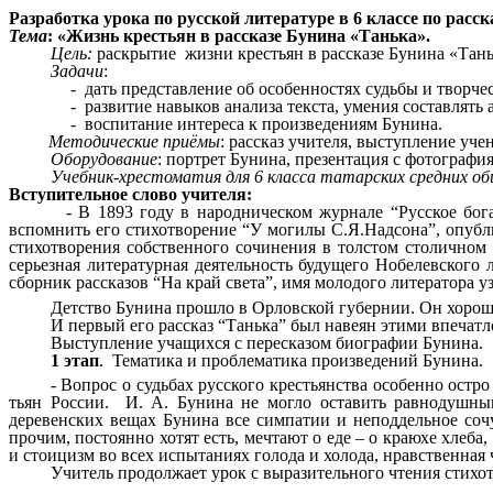
Разработка урока по русской литературе в 6 классе по расс
Тема
: «Жизнь крестьян в рассказе Бунина «Танька».
Цель:
раскрытие жизни крестьян в рассказе Бунина «Тань
Задачи
:
- дать представление об особенностях судьбы и творчества
- развитие навыков анализа текста, умения составлять ас
- воспитание интереса к произведениям Бунина.
Методические приёмы
: рассказ учителя, выступление уче
Оборудование
: портрет Бунина, презентация с фотографи
Учебник-хрестоматия для 6 класса татарских средних о
Вступительное слово учителя:
- В 1893 году в народническом журнале “Русское богатств
вспомнить его стихотворение “У могилы С.Я.Надсона”, опубл
стихотворения собственного сочинения в толстом столичном 
серьезная литературная деятельность будущего Нобелевского 
сборник рассказов “На край света”, имя молодого литератора уз
Детство Бунина прошло в Орловской губернии. Он хорошо
И первый его рассказ “Танька” был навеян этими впечат
Выступление учащихся с пересказом биографии Бунина.
1 этап
. Тематика и проблематика произведений Бунина.
- Вопрос о судьбах русского крестьянства особенно ост
тьян России. И. А. Бунина не могло оставить равнодушны
деревенских вещах Бунина все симпатии и неподдельное соч
прочим, постоянно хотят есть, мечтают о еде – о краюхе хлеба
и стоицизм во всех испытаниях голода и холода, нравственная
Учитель продолжает урок с выразительного чтения стихо