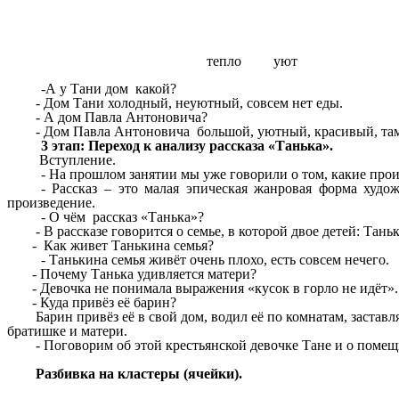
тепло уют
-А у Тани дом какой?
- Дом Тани холодный, неуютный, совсем нет еды.
- А дом Павла Антоновича?
- Дом Павла Антоновича большой, уютный, красивый, там мно
3 этап: Переход к анализу рассказа «Танька».
Вступление.
- На прошлом занятии мы уже говорили о том, какие про
- Рассказ – это малая эпическая жанровая форма худо
произведение.
- О чём рассказ «Танька»?
- В рассказе говорится о семье, в которой двое детей: Таньк
- Как живет Танькина семья?
- Танькина семья живёт очень плохо, есть совсем нечего.
- Почему Танька удивляется матери?
- Девочка не понимала выражения «кусок в горло не идёт». Ос
- Куда привёз её барин?
Барин привёз её в свой дом, водил её по комнатам, заставлял 
братишке и матери.
- Поговорим об этой крестьянской девочке Тане и о помещ
Разбивка на кластеры (ячейки).