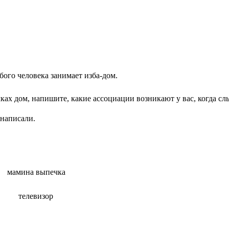
юбого человека занимает изба-дом.
ках дом, напишите, какие ассоциации возникают у вас, когда с
 написали.
ина выпечк
визор