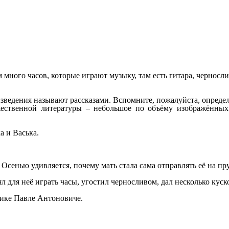
го часов, которые играют музыку, там есть гитара, чернослив
изведения называют рассказами. Вспомните, пожалуйста, опреде
жественной литературы – небольшое по объёму изображённых 
а и Васька.
енью удивляется, почему мать стала сама отправлять её на пруд
для неё играть часы, угостил черносливом, дал несколько куско
ике Павле Антоновиче.