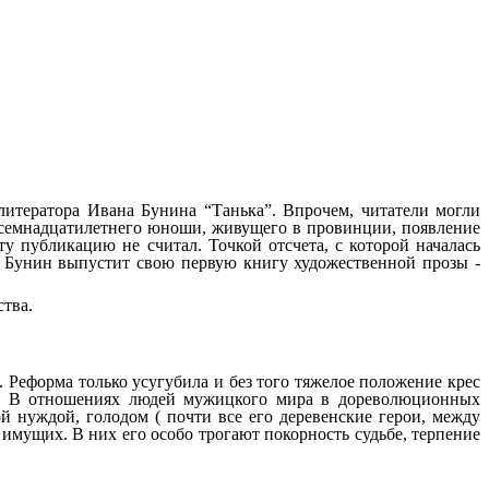
тератора Ивана Бунина “Танька”. Впрочем, читатели могли
я семнадцатилетнего юноши, живущего в провинции, появление
у публикацию не считал. Точкой отсчета, с которой началась
ду, Бунин выпустит свою первую книгу художественной прозы -
ства.
 Реформа только усугубила и без того тяжелое положение крес
ом. В отношениях людей мужицкого мира в дореволюционных
 нуждой, голодом ( почти все его деревенские герои, между
л имущих. В них его особо трогают покорность судьбе, терпение