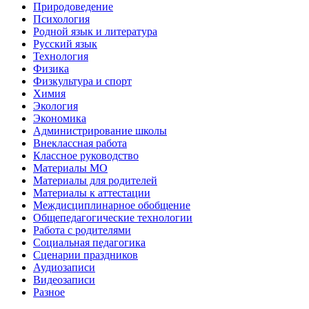
Природоведение
Психология
Родной язык и литература
Русский язык
Технология
Физика
Физкультура и спорт
Химия
Экология
Экономика
Администрирование школы
Внеклассная работа
Классное руководство
Материалы МО
Материалы для родителей
Материалы к аттестации
Междисциплинарное обобщение
Общепедагогические технологии
Работа с родителями
Социальная педагогика
Сценарии праздников
Аудиозаписи
Видеозаписи
Разное