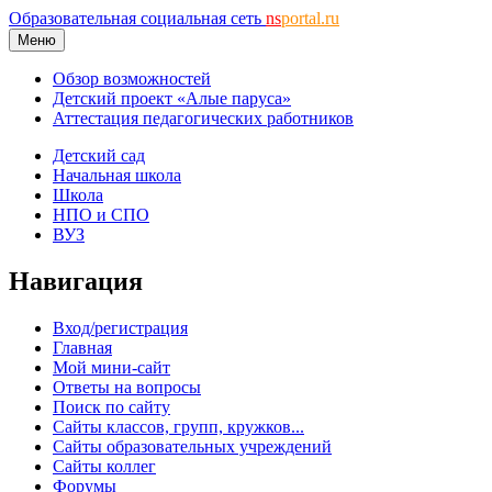
Образовательная социальная сеть
ns
portal.ru
Меню
Обзор возможностей
Детский проект «Алые паруса»
Аттестация педагогических работников
Детский сад
Начальная школа
Школа
НПО и СПО
ВУЗ
Навигация
Вход/регистрация
Главная
Мой мини-сайт
Ответы на вопросы
Поиск по сайту
Сайты классов, групп, кружков...
Сайты образовательных учреждений
Сайты коллег
Форумы